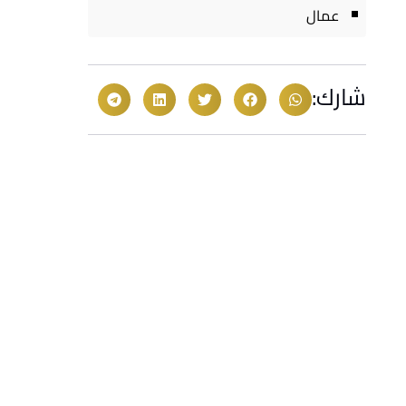
عمال
شارك: