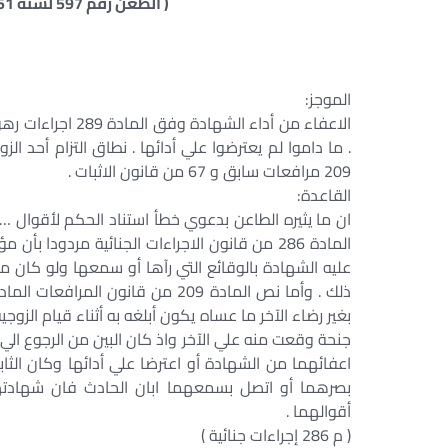
( الطعن رقم 597 لسنة 51 ق جلسة 1981/11/12 س 32 ص 893 )
الموجز:
الاعفاء من أداء ا
. ما داموا لم يعترضوا علي أدائها . نطاق التزام أحد الزو
209 مرافعات سابق و 67 من قانون الاثبات .
القاعدة:
ان ما يثيره الطاعن بدعوي خطأ استناد الحكم لأقوا
عليه الشهادة بالوقائع التي رآها أو سمعها ولو كان من
بغير رضاء الآخر ما عساه يكون أبلغه به أثناء قيام الزو
جنحة وقعت منه علي الآخر واذ كان البين من الرجوع الي
اعفائهما من الشهادة أو اعترضا علي أدائها وكان الث
بصرهما أو اتصل بسمعهما ابان الحادث فان شهادتهم
أقوالهما .
( م 286 إجراءات جنائية )