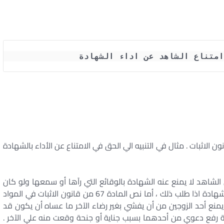
امتناع الشاهد عن اداء الشهادة 
ناع عن أداء الشهادة . م 286 ج و 67 من قانون الاثبات . مثال في التنبيه الي الحق في الامتناع عن الأداء بالشهادة
ت الجنائية أن الشاهد لا يمنع عنه الشهادة بالوقائع التي رآها أو سمعها ولو كان
من يشهد ضده قريبا أو زوجا له وانما أعفاه من أداء الشهادة اذا طلب ذلك ، أما نص المادة 67 من قانون الاثبات في المواد
تجارية الصادر بالقانون 25 لسنة 1968 ، فانه يمنع أحد الزوجين من أن يفشي بغير رضاء الآخر ما عساه أن يكون قد
 حالة رفع دعوي من أحدهما بسبب جناية أو جنحة وقعت منه علي الآخر .