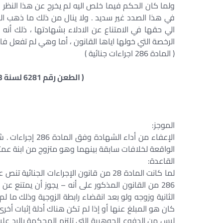
ولما كان الحكم فيما خلص اليه لم يخرج عن هذا النظر 
في هذا الصدد غير سديد . ولا ينال من ذلك ما ذهب الي
الي حقها في الامتناع عن الادلاء بشهادتها ، ذلك أن
الرخصة التي خولها اياها القانون ، أما وهي لم تفعل فا
( المادة 286 اجراءات جنائية )
( الطعن رقم 6281 لسنة 53 ق جلسة 1984/3/27 س 35 ص 353 )
الموجز:
الإعفاء من أداء 
الواقعة لخلافات سابقة بينهما وهو متزوج من ابنة عمته 
القاعدة:
لما كانت المادة 28 من قانون الإجراءات ا
286 من القانون المذكور على أنه – يجوز أن يمتنع ع
الثانية وزوجه ولو بعد انقضاء رابطة الزوجية وذلك ما ل
كان هو المبلغ عنها أو إذا لم تكن هناك أدلة إثبات أخرى
ليس من الدفوع الجوهرية التى تلتزم المحكمة بالرد ع