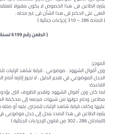
يثيره الطاعن فى هذا الخصوص لا يكون مقبولا لتعلقه ب
النعى على الحكم فى هذا الشأن فى غير محله .
( المادة 286 – 310 إجراءات جنائية )
( الطعن رقم 6199 لسنة 52 جلسة 1983/2/14 س 34 ص 238 )
الموجز:
وزن أقوال الشهود . موضوعي . قرابة شاهد الإثبات لل
الجدل الموضوعي في تقدير الدليل . لا تجوز إثارته أمام ا
القاعدة:
لما كان وزن أقوال الشهود وتقدير الظروف التى يؤد
مطاعن وحام حولها من شبهات مرجعه إلى محكمة الموض
عليها وكانت قرابة شاهد الإثبات للمجنى عليه أو صلته 
يثيره الطاعن فى هذا الصدد ينحل إلى جدل موضوعى فى تق
(المادتان 286 ، 302 من قانون الإجراءات الجنائية )