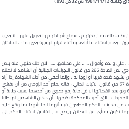
لشهادة وفق المادة 289 اجراءات رهن بطلب ذلك ممن ذكرتهم ، سماع شهادتهم والتعويل عليها . لا يعيب
جين . بعدم افشاء ما أبلغه به أثناء قيام الزوجية بغير رضاه . المادتان
ل …… علي والده وأقوال …… علي مطلقها …… لأن ذلك منهي عنه بنص
المادة 286 من قانون الاجراءات الجنائية مردودا بأن مؤدي نص المادة 286 من قانون الاجراءات الجنائية أن الشاهد لا تمتنع
 يشهد ضده قريبا أو زوجا له ، وإنما أعفي من أداء الشهادة إذا أراد
ذلك . وأما نص المادة 209 من قانون المرافعات المادة 67 من قانون الاثبات الحالي ، فانه يمنع أحد الزوجين من أن يفشي
جية ولو بعد انقضائها الا في حالة رفع دعوي من أحدهما بسبب جناية أو
 المفردات ـ التي أمرت المحكمة بضمها ـ أن هذين الشاهدين لم يطلبا
ابت من مدونات الحكم المطعون فيه أنهما انما شهدا بما وقع عليه
ا تكون بمنأي عن البطلان ويصح في القانون استناد الحكم الي