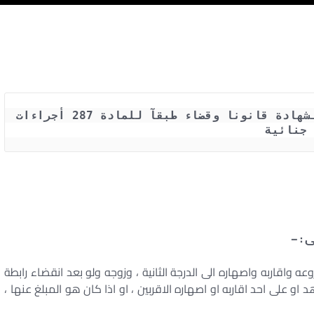
متى يجوز للشاهد الامتناع عن اداء الشهادة قانونا وقضاء طبقآ للمادة 287 أجراءات 
جنائية 
 واقاربه واصهاره الى الدرجة الثانية ، وزوجه ولو بعد انقضاء رابطة
و على احد اقاربه او اصهاره الاقربين ، او اذا كان هو المبلغ عنها ،