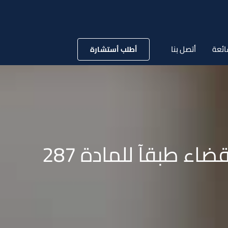
ائعة
أتصل بنا
أطلب أستشارة
متى يجوز للشاهد الامتناع عن اداء الشهادة قانونا وقضاء طبقآ للمادة 287