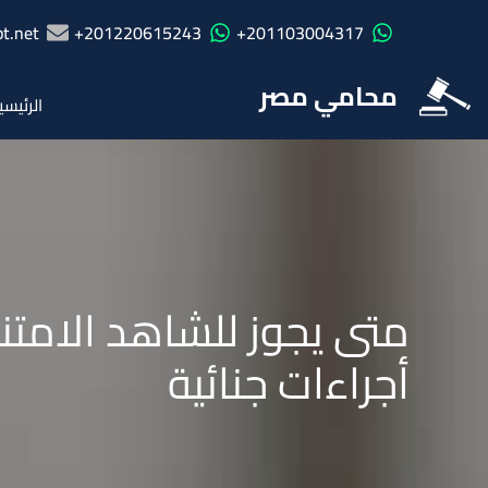
t.net
201220615243+
201103004317+
محامي مصر
الرئيسي
أجراءات جنائية