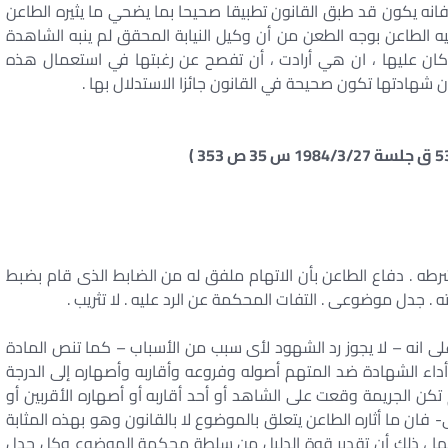
فانه يكون قد طبق القانون تطبيقا صحيحا بما يضحي ما يثيره الطاعن
ه الطاعن بوجه الطعن من أن وكيل النيابة المحقق لم ينبه الشاهدة
ه كان عليها ، ان هي أرادت ، أن تفصح عن رغبتها في استعمال هذه
ن شهادتها تكون صحيحة في القانون جائزا الاستدلال بها .
الشهادة وفق المادة 286 إجراءات . شرطه . دفاع الطاعن بأن الاتهام ملفق له من الضابط الذى قام بضبط
. جدل موضوعى . التفات المحكمة عن الرد عليه . لا تثريب .
لجنائية تنص على انه – لا يجوز رد الشهود لأى سبب من الأسباب – كما تنص المادة
ن أداء الشهادة ضد المتهم أصوله وفروعه وأقاربه وأصهاره إلى الدرجة
م تكن الجريمة وقعت على الشاهد أو أحد أقاربه أو أصهاره الأقربين أو
- فان ما أثاره الطاعن يتعلق بالموضوع لا بالقانون وهو بهذه المثابة
ليها ، ذلك أن تقدير قوة الدليل من سلطة محكمة الموضوع وكل جدل