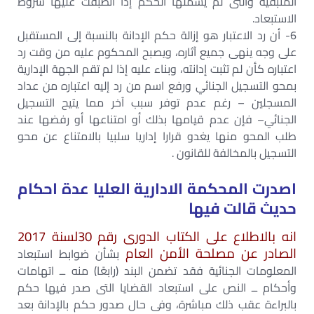
المتبقية والتى لم يشملها الحكم إذا انطبقت عليها شروط
الاستبعاد.
6- أن رد الاعتبار هو إزالة حكم الإدانة بالنسبة إلى المستقبل
على وجه ينهى جميع آثاره، ويصبح المحكوم عليه من وقت رد
اعتباره كأن لم تثبت إدانته، وبناء عليه إذا لم تقم الجهة الإدارية
بمحو التسجيل الجنائي ورفع اسم من رد إليه اعتباره من عداد
المسجلين – رغم عدم توفر سبب آخر مما يتيح التسجيل
الجنائي– فإن عدم قيامها بذلك أو امتناعها أو رفضها عند
طلب المحو منها يغدو قرارا إداريا سلبيا بالامتناع عن محو
التسجيل بالمخالفة للقانون .
اصدرت المحكمة الادارية العليا عدة احكام
حديث قالت فيها
انه بالاطلاع على الكتاب الدورى رقم 30لسنة 2017
الصادر عن مصلحة الأمن العام
بشأن ضوابط استبعاد
المعلومات الجنائية فقد تضمن البند (رابعًا) منه ــ اتهامات
وأحكام ــ النص على استبعاد القضايا التى صدر فيها حكم
بالبراءة عقب ذلك مباشرة، وفى حال صدور حكم بالإدانة بعد