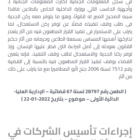
فى سجل المعلومات الجنائية (كارت المعلومات الجنائية )،
وأجهزة الحاسب الآلي بوزارة الداخلية الخاص بالطاعن فاقدًا
سببه الصحيح المبرر له قانونًا، وهو ما يتوفر معه ركن الجدية
فى طلب وقف تنفيذه فضلًا عن توفر ركن الاستعجال، لما
يترتب على الاستمرار فى تنفيذ القرار المطعون فيه من آثار يتعذر
تداركها أهمها المساس بسمعة الطاعن وحرمانه من آثار حكم
القانون بعودته إلى أصل البراءة التى فطر عليها الإنسان. وإذ
توفر ركنا الجدية والاستعجال لطلب وقف التنفيذ، فإنه يتعين
القضاء بوقف تنفيذ القرار المطعون فيه بالنسبة إلى القضية
رقم 7512 لسنة 2006 جنح (أبو المطامير) مع ما يترتب على ذلك
من آثار.
( الطعن رقم 28797 لسنة 67 قضائية – الإدارية العليا-
الدائرة الأولى – موضوع – بتاريخ 2022-01-22 )
إجراءات تأسيس الشركات في