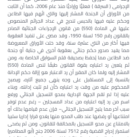
الإجرامى ( السرقة ) فعليًّا وإراديًّا منذ عام 2006، كما أن الثابت
من الأوراق أن الجنحة المشار إليها والتي اتُهم فيها الطاعن
وحكم عليه فيها بالحبس تندرج في عداد الجرائم المنصوص
عليها في المادة (550) من قانون الإجراءات الجنائية الصادر
بالقانون رقم 150 لسنة 1950، وقد مضى على تنفيذ العقوبة
فيها أكثر من اثنتي عشرة سنة، وقد خلت الأوراق المعروضة
مما يفيد صدور حكم جنائي بعقوبة أخرى في جناية أو جنحة
ضد الطاعن مما يُحفظ بصحيفة قلم السوابق الخاصة به، ومن
ثم يتعين رد اعتباره بقوة القانون طبقًا لنص المادة (550)
المشار إليه ولما كان المقرر أن رد الاعتبار هو إزالة حكم الإدانة
بالنسبة إلى المستقبل على وجه ينهى جميع آثاره، ويصبح
المحكوم عليه من وقت رد اعتباره كأن لم تثبت إدانته، وبناء
عليه إذا لم تقم الجهة الإدارية بمحو التسجيل الجنائي ورفع
اسم من رد إليه اعتباره من عداد المسجلين – رغم عدم توفر
سبب آخر مما يتيح التسجيل الجنائي– فإن عدم قيامها بذلك أو
امتناعها أو رفضها عند طلب المحو منها يغدو قرارا إداريا سلبيا
بالامتناع عن محو التسجيل بالمخالفة للقانون، ومن ثم يضحى
استمرار إدراج القضية رقم 7512 لسنة 2006 جنح (أبو المطامير)