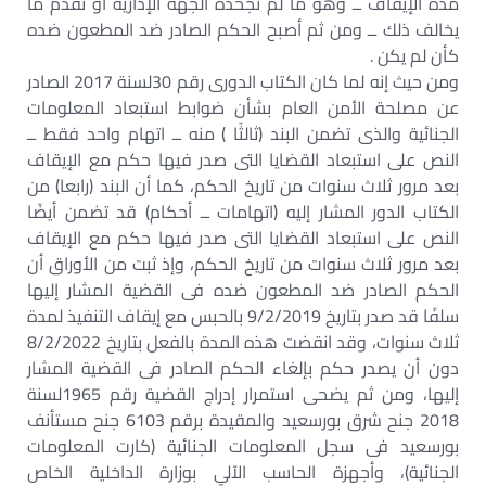
مدة الإيقاف ــ وهو ما لم تجحده الجهة الإدارية أو تقدم ما
يخالف ذلك ــ ومن ثم أصبح الحكم الصادر ضد المطعون ضده
كأن لم يكن .
ومن حيث إنه لما كان الكتاب الدورى رقم 30لسنة 2017 الصادر
عن مصلحة الأمن العام بشأن ضوابط استبعاد المعلومات
الجنائية والذى تضمن البند (ثالثًا ) منه ــ اتهام واحد فقط ــ
النص على استبعاد القضايا التى صدر فيها حكم مع الإيقاف
بعد مرور ثلاث سنوات من تاريخ الحكم، كما أن البند (رابعا) من
الكتاب الدور المشار إليه (اتهامات ــ أحكام) قد تضمن أيضًا
النص على استبعاد القضايا التى صدر فيها حكم مع الإيقاف
بعد مرور ثلاث سنوات من تاريخ الحكم، وإذ ثبت من الأوراق أن
الحكم الصادر ضد المطعون ضده فى القضية المشار إليها
سلفًا قد صدر بتاريخ 9/2/2019 بالحبس مع إيقاف التنفيذ لمدة
ثلاث سنوات، وقد انقضت هذه المدة بالفعل بتاريخ 8/2/2022
دون أن يصدر حكم بإلغاء الحكم الصادر فى القضية المشار
إليها، ومن ثم يضحى استمرار إدراج القضية رقم 1965لسنة
2018 جنح شرق بورسعيد والمقيدة برقم 6103 جنح مستأنف
بورسعيد فى سجل المعلومات الجنائية (كارت المعلومات
الجنائية)، وأجهزة الحاسب الآلي بوزارة الداخلية الخاص