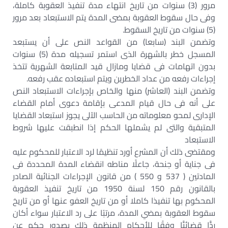
مرور (3) سنوات من تاريخ انتهاء مدة تنفيذ العقوبة كاملة،
وفى حال سقوط العقوبة بمضى المدة يتم الاستبعاد بعد مرور
(5) سنوات من تاريخ السقوط.
وتضمن البند (سابعا) من القواعد النص على أن يستبعد
المسجل خطر بالشهرة الذى استمر تسجيله مدة (5) سنوات
بدون اتهامات فى قضايا ومازال قيد المتابعة الشهرية تتخذ
إجراءات رفعه من عداد الخطرين ويتم استبعاده عقب رفعه.
وتضمن البند (العاشر) منها والخاص بإجراءات الاستبعاد النص
على أنه فى حال قيام المدعى بإقامة دعوى أمام القضاء
الإدارى لمحو معلوماته من الحاسب الآلى يجوز استبعاد القضايا
المتبقية والتى لم يشملها الحكم إذا انطبقت عليها شروط
الاستبعاد
ومقتضى ذلك أن المشرع أورد تنظيمًا لرد الاعتبار للمحكوم عليه
فى جناية أو جنحة، جاعلًا مناطه انقضاء المدة المحددة فى
المادتين ( 537 و 550 ) من قانون الإجراءات الجنائية الصادر
بالقانون رقم 150 لسنة 1950 من تاريخ تنفيذ العقوبة
المحكوم بها تنفيذا كاملا أو من تاريخ العفو عنها أو من تاريخ
سقوط العقوبة بمضي المدة، مرتبًا على رد الاعتبار سواء أكان
ردًّا قضائيًّا وفقًا للأحكام المنظمة ذلك بصدور حكم عن