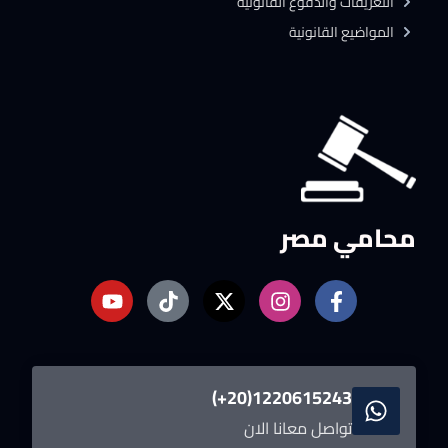
التعريفات والدفوع القانونية
المواضيع القانونية
محامي مصر
1220615243(20+)
تواصل معانا الان