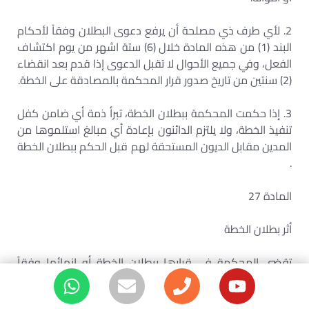
2. لأي طرف ذي مصلحة أن يرفع دعوى البطلان وفقاً لأحكام
البند (1) من هذه المادة خلال (6) ستة اشهر من يوم اكتشاف
الفعل، وفي جميع الأحوال لا تقبل الدعوى إذا قدم بعد انقضاء
(2) سنتين من تاريخ صدور قرار المحكمة بالمصادقة على الخطة.
3. إذا حكمت المحكمة ببطلان الخطة، تبرأ ذمة أي ضامن كفل
تنفيذ الخطة، ولا يلتزم الدائنون بإعادة أي مبالغ استلموها من
المدين مقابل الديون المستحقة لهم قبل الحكم ببطلان الخطة
.
المادة 27
أثر بطلان الخطة
تقضي المحكمة في قرارها ببطلان الخطة أو إنهائها وفقاً
لأحكام البند (1) من المادة (25) والمادة (26) من هذا المرسوم
بقانون، بمباشرة إعسار المدين وتصفية أمواله وفقاً لأحكام