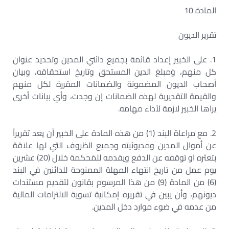
المادة 10
تقرير الديون
1. على الخبير إعداد قائمة بجميع دائني المدين وتحديد عنوان
كل منهم، وَمبلغ الدين المستحق وتاريخ استحقاقه، وبيان
أصحاب الديون المضمونة والضمانات المقررة لكل منهم
والقيمة التقديرية لهذه الضمانات إن وجدت، وأي بيانات أخرى
يراها الخبير لازمة لأداء مهامه.
2. مع مراعاة البند (1) من هذه المادة على الخبير أن يعد تقريراً
عن أموال المدين ومديونَيته وجميع الظروف التي لها علاقة
بتعثره او توقفه عن الدفع ويقدمه للمَحكمة خلال (20) عشرين
يوم عمل من تاريخ انتهاء المهلة الممنوحة للدائنين في البند
(6) من المادة (9) من هذا المرسوم بقانون لتقديم مستندات
ديونهم، وأن يبين في تقريره إمكانية تسوية الالتزامات المالية
من عدمه في ضوء موارد دخل المدين.