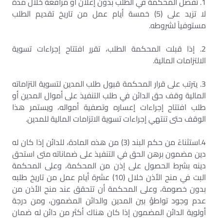
1. تفصل المحكمة في الطلب بدون إعلان أو مرافعة خلال مدة
لا تزيد على (5) خمسة أيام عمل من تاريخ تقديم الطلب
مستوفياً لشروطه.
2. إذا قبلت المحكمة الطلب، تقرر افتتاح إجراءات تسوية
الالتزامات المالية.
3. يترتب على قرار المحكمة قبول طلب المدين لتسوية التزاماته
المالية وقف حق الدائن في طلب التنفيذ على أموال المدين أو
طلب افتتاح إجراءات إعساره وتصفية أمواله، ويستمر هذا
الوقف حتى تنتهي إجراءات تسوية الاتزامات المالية للمدين.
4.استثناءً من حكم البند (3) من هذه المادة، للدائن إذا كان له
دين مضمون برهن الحق في التنفيذ على ضماناته متى استحق
دينه بشرط الحصول على إذن من المحكمة، وعلى المحكمة
البت في منح الأذن خلال (10) عشرة أيام عمل من تاريخ طلبه
بدون خصومة، وعلى المحكمة أن تتحقق عند منح الأذن من
عدم وجود تواطؤ بين المدين والدائن المضمون، ومن درجة
أولوية الدائن المضمون إذا كان هناك أكثر من دائن له ضمان