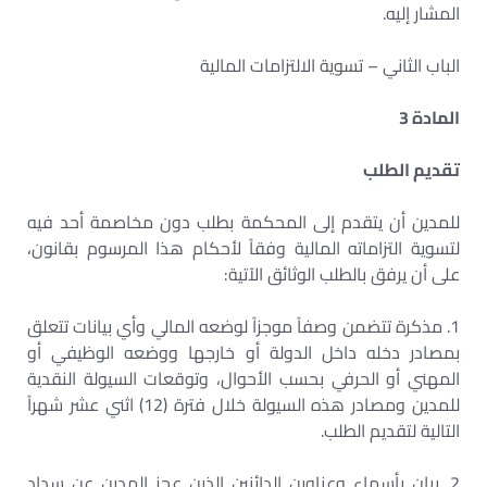
المشار إليه.
الباب الثاني – تسوية الالتزامات المالية
المادة 3
تقديم الطلب
للمدين أن يتقدم إلى المحكمة بطلب دون مخاصمة أحد فيه
لتسوية التزاماته المالية وفقاً لأحكام هذا المرسوم بقانون،
على أن يرفق بالطلب الوثائق الآتية:
1. مذكرة تتضمن وصفاً موجزاً لوضعه المالي وأي بيانات تتعلق
بمصادر دخله داخل الدولة أو خارجها ووضعه الوظيفي أو
المهني أو الحرفي بحسب الأحوال، وتوقعات السيولة النقدية
للمدين ومصادر هذه السيولة خلال فترة (12) اثني عشر شهراً
التالية لتقديم الطلب.
2. بيان بأسماء وعناوين الدائنين الذين عجز المدين عن سداد