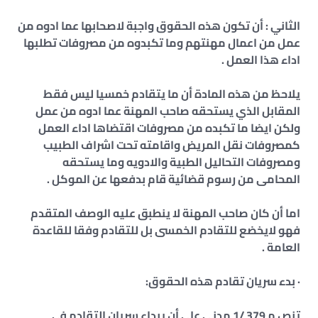
الثاني : أن تكون هذه الحقوق واجبة لاصحابها عما ادوه من
عمل من اعمال مهنتهم وما تكبدوه من مصروفات تطلبها
اداء هذا العمل .
يلاحظ من هذه المادة أن ما يتقادم خمسيا ليس فقط
المقابل الذي يستحقه صاحب المهنة عما ادوه من عمل
ولكن ايضا ما تكبده من مصروفات اقتضاها اداء العمل
كمصروفات نقل المريض واقامته تحت اشراف الطبيب
ومصروفات التحاليل الطبية والادويه وما يستحقه
المحامى من رسوم قضائية قام بدفعها عن الموكل .
اما أن كان صاحب المهنة لا ينطبق عليه الوصف المتقدم
فهو لايخضع للتقادم الخمسى بل للتقادم وفقا للقاعدة
العامة .
· بدء سريان تقادم هذه الحقوق:
تنص م 379 /1 مدني على أن يبداء سريان التقادم في