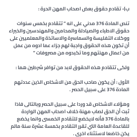
ب)- تقادم حقوق بعض اصحاب المهن الحرة :
تنص المادة 376 مدني على انه ” تتقادم بخمس سنوات
حقوق الاطباء والصيادلة والمحامين والمهندسين والخبراء
ووكلاء التفليسة والسماسرة والاساتذة والمعلميين على
أن تكون هذه الحقوق واجبة لهم جزاء عما ادوه من عمل
من اعمال مهنتهم وما تكبدوه من مصروفات “
ولكى تتقادم هذه الحقوق لابد من توافر شرطين هما :
الأول : أن يكون صاحب الحق من الاشخاص الذين عددتهم
المادة 376 على سبيل الحصر .
وهؤلاء الاشخاص قد وردا على سبيل الحصر وبالتالى فاذا
ثبت أن الحق لصاب مهنة خلاف اصحاب المهن الواردة
بالمادة 376 فأنه لايخضع للتقادم الخمسى وانما يخضع
للقاعدة العامة التي تقرر التقادم بخمسة عشرة سنة مالم
يكن خاضعا لاستثناء اخرى .