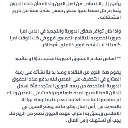
يؤدى إلى الانتقاص من اصل الدين ولذلك فأن هذه الديون
يتقادم كل قسط منها بمضى خمس عشرة سنة من تاريخ
استحقاقه .
واذا كان توافر صفتى الدورية والتجديد في الدين امرا
ضروريا لخضوعه للتقادم الخمسى فهو في ذات الوقت امرا
كافيا اذ لا يتشترط فوق ذلك اى شرط اخر .
** اساس تقادم االحقوق الدورية المتجددة(5) و نتائجه:
يقوم هذا النوع من التقادم ومنذ بداية نشأته على رغبة
المشرع في التخفيف على المدين لانه يدفع هذه الحقوق
الدورية المتجددة من ريعه الدورى المتجدد فأذا اهمل
الدائن المطالبة بها لمدة طويلة وتراكمت على المدين وترك
ام تقادمها للقاعدة العامة لتعذر عليه الوفاء بها الا
بالتصرف في رأس المال وهو ما قد يوقع المدين في
الافلاس ويلحق به الخراب فهذه الديون تدفع من الريع فلا
يجب أن تستهلك رأس المال .