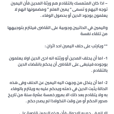
– اذا كان المتمسك بالتقادم هم ورثة المدين فأن اليمين
توجه اليهم و تسمى ” يمين العلم ” ومضمونها انهم لا
يعلمون بوجود الدين أو بحصول الوفاء .
واليمين في الحاتيين وجوبية على القاضى فيلتزم بتوجيهها
من تلقاء نفسة
** ويترتب على حلف اليمين احد اثران :
1- اما أن يحلف المدين أو ورثته انه ادى الدين اولا يعلمون
بوجوده فينبغى على القاضى أن يحكم بانقضاء الدين
بالتقادم .
2- اما أن ينكل من وجهت اليه اليمين عن الحلف وفى هذه
الحالة يثبت الدين في ذمته ويحكم عليه به ويلتزم بالوفاء
به ولا يتقادم بعد ذلك الا بمرور خمسة عشرة سنة من تاريخ
صدور الحكم أو من وقت النكولاذا لم يصدر حكم .
الا انه في جميع الاحوال فأن هذه اليمين قاصرة على