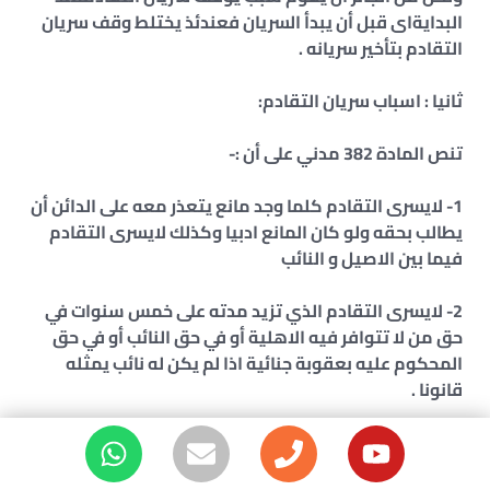
البدايةاى قبل أن يبدأ السريان فعندئذ يختلط وقف سريان
التقادم بتأخير سريانه .
ثانيا : اسباب سريان التقادم:
تنص المادة 382 مدني على أن :-
1- لايسرى التقادم كلما وجد مانع يتعذر معه على الدائن أن
يطالب بحقه ولو كان المانع ادبيا وكذلك لايسرى التقادم
فيما بين الاصيل و النائب
2- لايسرى التقادم الذي تزيد مدته على خمس سنوات في
حق من لا تتوافر فيه الاهلية أو في حق النائب أو في حق
المحكوم عليه بعقوبة جنائية اذا لم يكن له نائب يمثله
قانونا .
ومن هذا النص يتضح لنا أن اسباب وقف التقادم في
القانون المصري ترجع إلى نوعيين :