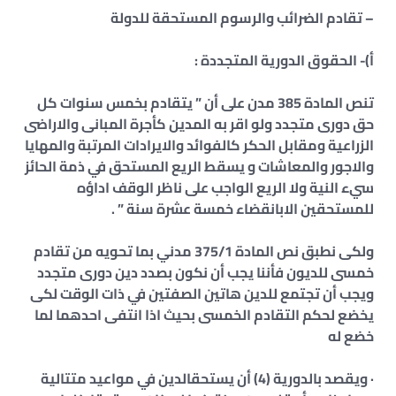
– تقادم الضرائب والرسوم المستحقة للدولة
أ)- الحقوق الدورية المتجددة :
تنص المادة 385 مدن على أن ” يتقادم بخمس سنوات كل
حق دورى متجدد ولو اقر به المدين كأجرة المبانى والاراضى
الزراعية ومقابل الحكر كالفوائد والايرادات المرتبة والمهايا
والاجور والمعاشات و يسقط الريع المستحق في ذمة الحائز
سيء النية ولا الريع الواجب على ناظر الوقف اداؤه
للمستحقين الابانقضاء خمسة عشرة سنة ” .
ولكى نطبق نص المادة 375/1 مدني بما تحويه من تقادم
خمسى للديون فأننا يجب أن نكون بصدد دين دورى متجدد
ويجب أن تجتمع للدين هاتين الصفتين في ذات الوقت لكى
يخضع لحكم التقادم الخمسى بحيث اذا انتفى احدهما لما
خضع له
· ويقصد بالدورية (4) أن يستحقالدين في مواعيد متتالية