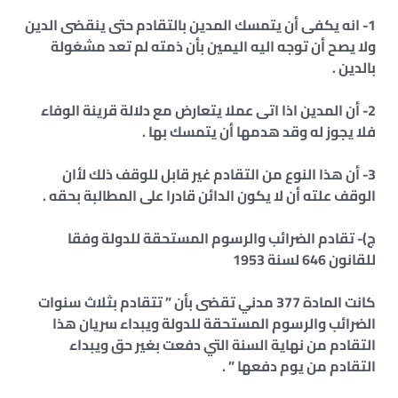
1- انه يكفى أن يتمسك المدين بالتقادم حتى ينقضى الدين
ولا يصح أن توجه اليه اليمين بأن ذمته لم تعد مشغولة
بالدين .
2- أن المدين اذا اتى عملا يتعارض مع دلالة قرينة الوفاء
فلا يجوز له وقد هدمها أن يتمسك بها .
3- أن هذا النوع من التقادم غير قابل للوقف ذلك لأان
الوقف علته أن لا يكون الدائن قادرا على المطالبة بحقه .
ج)- تقادم الضرائب والرسوم المستحقة للدولة وفقا
للقانون 646 لسنة 1953
كانت المادة 377 مدني تقضى بأن ” تتقادم بثلاث سنوات
الضرائب والرسوم المستحقة للدولة ويبداء سريان هذا
التقادم من نهاية السنة التي دفعت بغير حق ويبداء
التقادم من يوم دفعها ” .