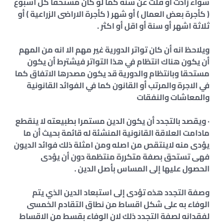
سواء زادت أو قلت عن سنة كما لو كان مستحقا كل اسبوع
( كأجرة بعض العمال ) أو شهر ( كأجرة الاراضى الزراعية ) أو
ثلاثة اشهر أو سنة أو اقل أو اكثر .
ويلاحظ انه أن كان تواتر الدورية غير مهم الا انه من المهم
أن يكون هناك انتظام في هذا التواتر فيشترط أن يكون
مستحقا وبانتظام والدورية قد يكون مصدرها الاتفاق كما
في الاجرة والمرتب أو القانون كما في الفوائد القانونية
والمعاشات والنفقات
· ويقصد بالتجدد أن يكون الدين مستمرا بطبيعته لا ينقطع
مادامت العلاقة القانونية المنشئة له قائمة بحيث أن ما
يؤدى منه لاينتقص من اصله ومن امثلة ذلك فوائد الديون
فهى تستحق بصفة متكررة منتظمة دون أن يؤدى
الحصول عليها إلى المساس بأصل الدين .
وصفة التجدد هذه تؤدى إلى استبعاد الدين الذي يتم
الوفاء به على شكل اقساط من نطاق التقادم الخمسى
لفقدانه لصفة التجدد ذلك لان الوفاء بقسط من الاقساط