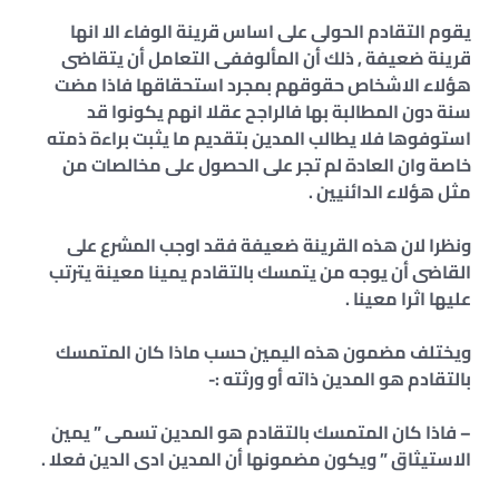
يقوم التقادم الحولى على اساس قرينة الوفاء الا انها
قرينة ضعيفة , ذلك أن المألوففى التعامل أن يتقاضى
هؤلاء الاشخاص حقوقهم بمجرد استحقاقها فاذا مضت
سنة دون المطالبة بها فالراجح عقلا انهم يكونوا قد
استوفوها فلا يطالب المدين بتقديم ما يثبت براءة ذمته
خاصة وان العادة لم تجر على الحصول على مخالصات من
مثل هؤلاء الدائنيين .
ونظرا لان هذه القرينة ضعيفة فقد اوجب المشرع على
القاضى أن يوجه من يتمسك بالتقادم يمينا معينة يترتب
عليها اثرا معينا .
ويختلف مضمون هذه اليمين حسب ماذا كان المتمسك
بالتقادم هو المدين ذاته أو ورثته :-
– فاذا كان المتمسك بالتقادم هو المدين تسمى ” يمين
الاستيثاق ” ويكون مضمونها أن المدين ادى الدين فعلا .