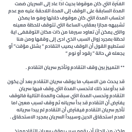
الفترة التي كان موقوفا بحيث اذا عاد إلى السريان ضمت
المدة السابقة على الوقف إلى المدة اللاحقة عليه مع عدم
احتساب المدة التي كان موقوف خلالها وهو ما يمكن
تشبيهه مجازا بعقارب الساعة التي تتوقف للحظة معينه
والتى يمكن أن تعاود سيرها من ذات مكان التوقففى اية
لحظة بمجرد زوال السبب الذي ادى إلى وقفها ومن هنا
نستطيع القول أن الوقف يصيب التقادم ” بشلل مؤقت” أو
يجعله في حالة ” رقود أو نوم “
** التمييز بين وقف التقادم وتأخير سريان التقادم .
قد يحدث من الاسباب ما يوقف سريان التقادم بعد أن يكون
قد بدأوعند ذلك لاتحسب المدة التي وقف فيها سريان
التقادم وتحسب المدة التي سبقت والمدة التالية فالوقف
يفترض أن التقادم قد بدأ سريانه ثم وقف لسبب معين اما
تأخير سريان التقادم فيفترض أن التقادم لم يبدا سريانه
لعدم استحقاق الدين وسيبدأ السريان بمجرد الاستحقاق .
ولكن من الجائز أن يقوم سبب يوقف سريان التقادممنذ