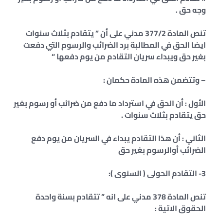
وجه حق .
تنص المادة 377/2 مدني على أن ” يتقادم بثلاث سنوات
ايضا الحق في المطالبة برد الضرائب والرسوم التي دفعت
بغير حق ويبداء سريان التقادم من يوم دفعها “
– وتتضمن هذه المادة حكمان :
الأول : أن الحق في استرداد ما دفع من ضرائب أو رسوم بغير
حق يتقادم بثلاث سنوات .
الثاني : أن هذا التقادم يبداء في السريان من يوم دفع
الضرائب أوالرسوم بغير حق
3- التقادم الحولى ( السنوى ):
تنص المادة 378 مدني على انه ” تتقادم بسنة واحدة
الحقوق الاتية :