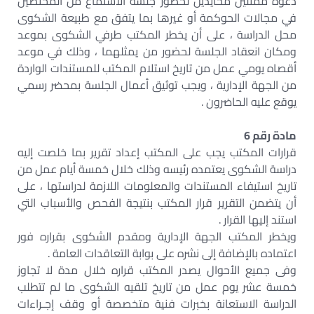
دعوة ممثلين محايدين لحضور جلسة الاستماع من المختصين
في مجالات الحوكمة أو غيرها بما يتفق مع طبيعة الشكوى
محل الدراسة ، على أن يخطر المكتب طرفي الشكوى بموعد
ومكان انعقاد الجلسة لحضور من يمثلهما ، وذلك في موعد
أقصاه يومي عمل من تاريخ استلام المكتب للمستندات الواردة
من الجهة الإدارية ، ويجب توثيق أعمال الجلسة بمحضر رسمي
يوقع عليه الحاضرون .
مادة رقم 6
قرارات المكتب يجب على المكتب إعداد تقرير بما خلصت إليه
دراسة الشكوى يعتمده رئيسه وذلك خلال خمسة أيام عمل من
تاريخ استيفاء المستندات والمعلومات اللازمة لدراستها ، على
أن يتضمن التقرير قرار المكتب بنتيجة الفحص والأسباب التي
استند إليها القرار .
ويخطر المكتب الجهة الإدارية ومقدم الشكوى بقراره فور
اعتماده بالإضافة إلى نشره على بوابة التعاقدات العامة .
وفى جميع الأحوال يصدر المكتب قراره خلال مدة لا تجاوز
خمسة عشر يوم عمل من تاريخ تلقيه الشكوى ما لم تتطلب
الدراسة الاستعانة بخبرات فنية متخصصة أو وقف إجـراءات