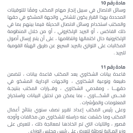
مادة رقم 10
وسائل الاتصال في سبيل إنجاز مهام المكتب وفقًا للتوقيتات
المحددة بهذا القرار يكون للشاكي والجهة المشكو في حقها
والمكتب استخدام وسائل الاتصال الحديثة فيما بينهم بما في
ذلك الفاكس ، أو البريد الإلكتروني ، أو من خلال المنظومة
الإلكترونية حال اكتمالها وانتظامها ، على أن يتم إرسال أصول
المكاتبات على التوازي بالبريد السريع عن طريق الهيئة القومية
للبريد .
مادة رقم 11
قاعدة بيانات الشكاوي يعد المكتب قاعدة بيانات ، تتضمن
طبيعة ونوعية الشكاوى ، والجهات الإدارية المشكو في
حقهـــا ، ومقدمي الشكاوى ، وقــرارات المكتب بنتيجـة
فحــص الشكـــاوى ، بما يمكن من تحليل البيانات واستخراج
المعلومات والمؤشرات .
وعلى رئيس المكتب إعداد تقرير نصف سنوي بنتائج أعمال
المكتب وما كشفت عنه دراسته للشكاوى من مخالفات وأوجه
قصور ، والآليات التي تم اتخاذها لمعالجة ذلك ، للعرض على
وزير المـالية توطئة للعرض على رئيس مجلس الوزراء .