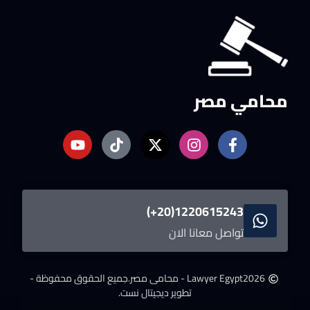
محامي مصر
1220615243(20+)
تواصل معانا الان
2026
Lawyer Egypt - محامى مصر.
جميع الحقوق محفوظة -
تطوير ديجيتال نست.