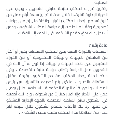
العمليـة .
وتكون قرارات المكتب ملزمة لطرفي الشكوى ، ويجب على
الجهة الإدارية تنفيذها خلال مدة لا تجاوز سبعة أيام عمل من
تاريخ تسلمها إخطار المكتب بالقرار ، واتخاذ ما يلزم من إجراءات
تصحيحية وفقًا لمـا خلصت إليه دراسة المكتب للشكوى ، ودون
أن يخل ذلك بحق مقدم الشكوى في اللجوء إلى القضاء .
مادة رقم 7
الاستعانة بالخبرات الفنية يحق للمكتب الاستعانة بخبير أو أكـثر
من العاملين بالجهات والهيئات الحكــومية أو من الخبراء
المقيدين لدى هذه الجهات والهيئات إذا تبين له أن البت في
الشكوى محل الدراسة يتطلب دراسة فنية متخصصة ، وفى
هذه الحالة يخطر المكتب مقــدم الشكوى بقيمة مقابل
الاستعانة بالخبــير ، والذى يتم تحديده بالتنسيق بين رئيس
المكــتب والجهــة أو الهيئة الحكومية ، لسدادها خلال يومي
عمل على الأكثر وإلا اعتبر متنازلاً عن شكواه ، وإذا ثبت أحقيته
في الشكوى تلتزم السلطة المختصة بالجهة الإدارية المشكو
في حقها برد تلك الأتعاب لمقدم الشكوى خلال سبعة أيام
عمل من إخطارها بقرار المكتب بنتيجة فحص الشكوى .