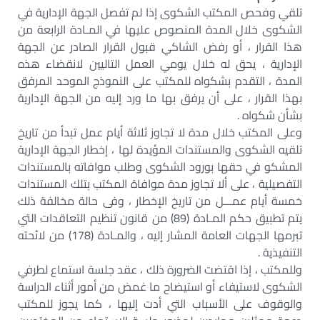
تلقي وفحص المكتب الشكوى إذا لم تفصل الجهة الإدارية في
الشكوى خلال المدة المنصوص عليها في المـادة الرابعة من
هذا القرار ، أو رفض الشاكي قبول القرار الصادر عن الجهة
الإدارية ، يحق له خلال يومي العمل التاليين لانقضاء هذه
المدة ، التقدم بشكواه للمكتب على النموذج الموحد المرفق
بهذا القرار ، على أن يرفق بها ما ورد إليه من الجهة الإدارية
بشأن شكواه .
وعلى المكتب خلال مدة لا تجاوز ثلاثة أيام عمل تبدأ من تاريخ
تلقيه الشكوى والمستندات المؤيدة لها ، إخطار الجهة الإدارية
المشكو في حقها بورود الشكوى وطلب موافاته بالمستندات
التفصيلية ، على ألا تجاوز مدة موافاة المكتب بتلك المستندات
خمسة أيام عمـــل من تاريخ الإخطار ، وفى حالة مخالفة ذلك
يتم تطبيق حكم المـادة (89) من قانون تنظيم التعاقدات التي
تبرمها الجهات العامة المشار إليه ، والمـادة (178) من لائحته
التنفيذية .
وللمكتب ، إذا اقتضت الضرورة ذلك ، عقد جلسة استماع لطرفي
الشكوى لاستيفاء أو استيضاح ما غمض من أمور أثناء الدراسة
والوقوف على الأسباب التي أدت إليها ، كما يجوز للمكتب