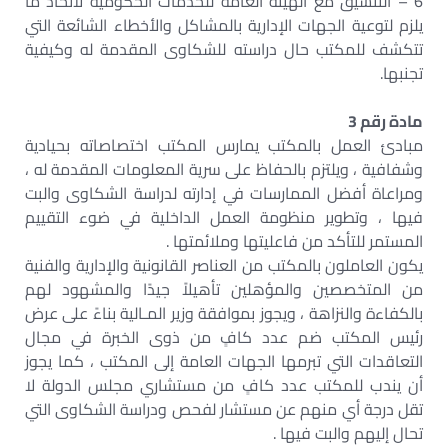
6 – التنسيق مع الهيئة العامة للخدمات الحكومية لاتخاذ ما
يلزم لتوعية الجهات الإدارية بالمشاكل والأخطاء الشائعة التي
تتكشف للمكتب حال دراسته للشكاوى المقدمة له وكيفية
تجنبها.
مادة رقم 3
مبادئ العمل بالمكتب يمارس المكتب اختصاصاته بحيادية
وشفافية ، ويلتزم بالحفاظ على سرية المعلومات المقدمة له ،
ومراعاة أفضل الممارسات في إدارته لدراسة الشكاوى والبت
فيها ، وتطوير منظومة العمل الداخلية في ضوء التقييم
المستمر للتأكد من فاعليتها وملائمتها .
يكون العاملون بالمكتب من العناصر القانونية والإدارية والفنية
من المتخصصين والمؤهلين تأهيلاً جيدًا والمشهود لهم
بالكفاءة والنزاهة ، ويجوز بموافقة وزير المـالية بناءً على عرض
رئيس المكتب ضم عدد كافٍ من ذوى الخبرة في مجال
التعاقدات التي تبرمها الجهات العامة إلى المكتب ، كما يجوز
أن يندب للمكتب عدد كافٍ من مستشاري مجلس الدولة لا
تقل درجة أي منهم عن مستشار لفحص ودراسة الشكاوى التي
تحال إليهم والبت فيها .