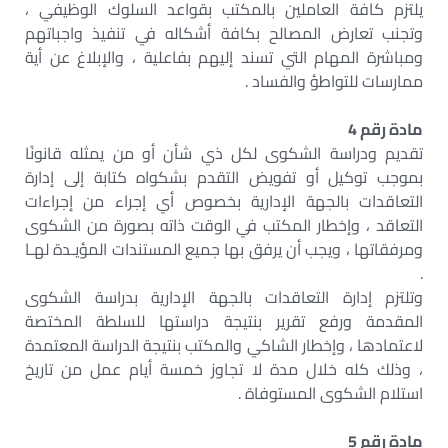
يلتزم كافة العاملين بالمكتب بقواعد السلوك الوظيفي ،
وتجنب تعارض المصالح بكافة أشكاله في تنفيذ واجباتهم
ومباشرة المهام التي تسند إليهم بفاعلية ، والإبلاغ عن أية
ممارسات للتواطؤ والفساد .
مادة رقم 4
تقديم ودراسة الشكوى لكل ذي شأن أو من يمثله قانونًا
بموجب توكيل أو تفويض التقدم بشكواه كتابة إلى إدارة
التعاقدات بالجهة الإدارية بخصوص أي إجراء من إجراءات
التعاقد ، وإخطار المكتب في الوقت ذاته بصورة من الشكوى
ومرفقاتها ، ويجب أن يرفق بها جميع المستندات المؤيـدة لهـا
.
وتلتزم إدارة التعاقدات بالجهة الإدارية بدراسة الشكوى
المقدمة ورفع تقرير بنتيجة دراستها للسلطة المختصة
لاعتمادها ، وإخطار الشاكي والمكتب بنتيجة الدراسة المعتمدة
، وذلك كله خلال مدة لا تجاوز خمسة أيام عمل من تاريخ
استلام الشكوى المستوفاة .
مادة رقم 5