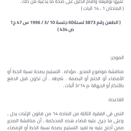
عليها توقيعه واقام الدليل على صحة ما يدعيه من ذلك .
( المادتان 1 ، 14 اثبات )
( الطعن رقم 3873 لسنة60 جلسة 10 /3 / 1996 س 47 ج1
ص 434 )
الموجز:
مناقشة موضوع المحرر . مؤداه . التسليم بصحة نسبة الخط أو
الأمضاء أو الختم أو البصمة . شرطه . أن تكون قبل الدفع
بالأنكار أو الجهالة .م 3/14 أثبات .
القاعدة:
النص فى الفقرة الثالثة من المادة 14 من قانون الإثبات يدل ـ
وعلى ما جرى عليه قضاء هذه المحكمة ـ أن مناقشة المحرر
ممن أحتج عليه به تفيد التسليم بصحة نسبة الخط أو الإمضاء