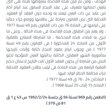
الهدف ، ومن ثم فإن هذه القاعدة بشروطها هذه هى التى
يتعين اعمالها للتعرف على عقد الايجار السابق عند ابرام أكثر
من عقد عن ذات العين ليعتد به وحده دون العقد أو العقود
اللاحقة التى نص القانون صراحة على بطلانها ووضع جزاء جنائيا
على ابرامها فى المادة 76 من ذات القانون رقم 49 لسنة 1977
، ولا يغير من انطباق هذه القاعدة فى هذه الحالة ـ وعلى ما
جرى به قضاء هذه المحكمة ـ ما اشترطه المشرع بالفقرة
الأولى من المادة 24 المذكورة ( فى القانون رقم 49 لسنة
1977 ) من وجوب ابرام عقود الايجار كتابة وإثبات تاريخها
بمأمورية الشهر العقارى الكائنة بدائرتها العين المؤجرة لخلو
النص من اشتراط أن يكون العقد الأول ثابت التاريخ لاعمال حكم
الفقرة الرابعة من هذه المادة فى ترتيب بطلان العقود اللاحقة
جزاء مخالفة الحظر الوارد فيها .
( المادتان 24 ، 76 ق 49 لسنة 1977 ) .
( المادة 15 إثبات 25 لسنة 1968 ) .
(الطعن رقم 969 لسنة 56 ق جلسة 1992/2/24 س 43 ع 1 ق
81 ص 379 )