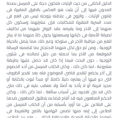
الدليل الكتابى من حيث الإثبات فتكون حجة على المرسل بصحة
المدون فيها إلى أن يثبت هو العكس بالطرق المقررة فى
قانون الإثبات ، والزوج فى علاقته بزوجته ليس من الغير فى
صدد السرية المقررة للمكاتبات فإن عشرتهما وسكون كل
منهما إلى الآخر وما يفرضه عقد الزواج عليهما من تكاليف
لصيانة الأسرة فى كيانها وسمعتها يخول كلاً منهما ما لا يباح
للغير من مراقبة الآخر فى سلوكه وغير ذلك مما يتصل بالحياة
الزوجية ، ومن ثم حق لكل منهما الاحتجاج بما تتضمنه الرسالة
الموقعة من الآخر بما تحمله من دليل لصالحه فى شئون
الزوجية ، دون البحث فيما إذا كان قد حصل عليها بطريقة
مشروعة ، لما كان ذلك ، وكان الكتاب المرسل من أحد الخصوم
إلى آخر يخضع لتقدير قاضى الموضوع فله بعد تقدير الظروف
التى حرر فيها أن يعتبره دليلاً كاملاً أو مبدأ ثبوت بالكتابة أو
مجرد قرينة أو لا يأخذ به أصلاً ولا معقب عليه فى ذلك متى
كان قد بنى تقديره على أسباب سائغة ، لما كان ذلك ، وكان
الحكم المطعون فيه قد أقام قضاءه بتطليق المطعون ضدها
على الطاعن على ما أورد بأسبابه من أن الكتاب المرسل من
الطاعن إلى إبنه منها تضمن اتهامها بالتبرج والتفريط فى
شرفها والخيانة الزوجية والانحطاط الخلقى ، ولم يبد الطاعن