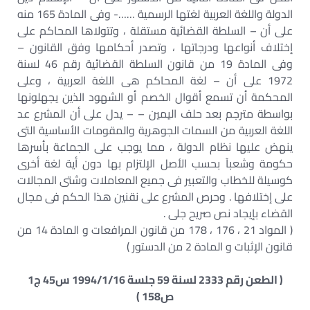
الدولة واللغة العربية لغتها الرسمية ……- وفى المادة 165 منه
على أن – السلطة القضائية مستقلة ، وتتولاها المحاكم على
إختلاف أنواعها ودرجاتها ، وتصدر أحكامها وفق القانون –
وفى المادة 19 من قانون السلطة القضائية رقم 46 لسنة
1972 على أن – لغة المحاكم هى اللغة العربية ، وعلى
المحكمة أن تسمع أقوال الخصم أو الشهود الذين يجهلونها
بواسطة مترجم بعد حلف اليمين – – يدل على أن المشرع عد
اللغة العربية من السمات الجوهرية والمقومات الأساسية التى
ينهض عليها نظام الدولة ، مما يوجب على الجماعة بأسرها
حكومة وشعبآ بحسب الأصل الإلتزام بها دون أية لغة أخرى
كوسيلة للخطاب والتعبير فى جميع المعاملات وشتى المجالات
على إختلافها . وحرص المشرع على نقنين هذا الحكم فى مجال
القضاء بإيجاد نص صريح جلى .
( المواد 21 ، 176 ، 178 من قانون المرافعات و المادة 14 من
قانون الإثبات و المادة 2 من الدستور )
( الطعن رقم 2333 لسنة 59 جلسة 1994/1/16 س45 ج1
ص158 )