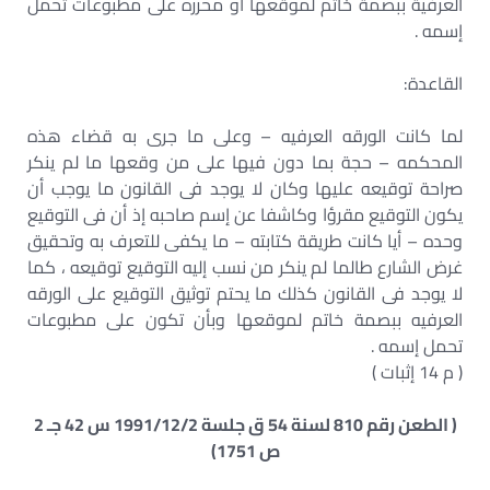
العرفية ببصمة خاتم لموقعها أو محرره على مطبوعات تحمل
إسمه .
القاعدة:
لما كانت الورقه العرفيه – وعلى ما جرى به قضاء هذه
المحكمه – حجة بما دون فيها على من وقعها ما لم ينكر
صراحة توقيعه عليها وكان لا يوجد فى القانون ما يوجب أن
يكون التوقيع مقرؤا وكاشفا عن إسم صاحبه إذ أن فى التوقيع
وحده – أيا كانت طريقة كتابته – ما يكفى للتعرف به وتحقيق
غرض الشارع طالما لم ينكر من نسب إليه التوقيع توقيعه ، كما
لا يوجد فى القانون كذلك ما يحتم توثيق التوقيع على الورقه
العرفيه ببصمة خاتم لموقعها وبأن تكون على مطبوعات
تحمل إسمه .
( م 14 إثبات )
( الطعن رقم 810 لسنة 54 ق جلسة 1991/12/2 س 42 جـ 2
ص 1751)