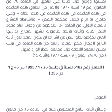
بطلانها ووضع جزاء جنائيا على ابرامها فى المادة 76 من
القانون رقم 49 لسنة 1977 ولايغير من انطباق هذه القاعدة
فى هذه القاعدة فى هذه القاعدة فى هذه الحالة – وعلى
ماجرى به ابرام قضاء محكمة النقض – مااشترطه المشرع
بالفقرة الاولى من المادة 24 المذكورة من وجوب ابرام عقود
الايجار كتابة واثبات تاريخه بمامورية الشهر العقارى بدائرتها
العين المؤجرة لخلو النص من اشتراط ان يكون العقد الاول ثابت
التاريخ لاعمال حكم الفقرة الرابعة من هذه المادة فى ترتيب
بطلان العقود اللاحقة جزاء مخالفة الحظر الوارد فيها .
( من 24،76 القانون 49 لسنة 1977،واثبات 15)
( الطعن رقم 6182 لسنة ق جلسة 26 / 1 / 1995 س 46 ج 1
ص 255 )
الموجز:
وسائل اثبات التاريخ المنصوص عليه فى المادة 15 من قانون