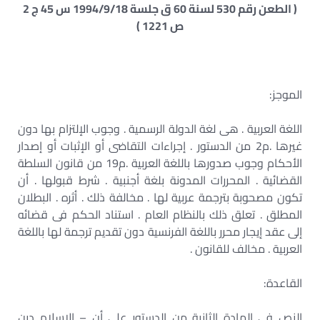
( الطعن رقم 530 لسنة 60 ق جلسة 1994/9/18 س 45 ج 2
ص 1221 )
الموجز:
اللغة العربية . هى لغة الدولة الرسمية . وجوب الإلتزام بها دون
غيرها .م2 من الدستور . إجراءات التقاضى أو الإثبات أو إصدار
الأحكام وجوب صدورها باللغة العربية .م19 من قانون السلطة
القضائية . المحررات المدونة بلغة أجنبية . شرط قبولها . أن
تكون مصحوبة بترجمة عربية لها . مخالفة ذلك . أثره . البطلان
المطلق . تعلق ذلك بالنظام العام . استناد الحكم فى قضائه
إلى عقد إيجار محرر باللغة الفرنسية دون تقديم ترجمة لها باللغة
العربية . مخالف للقانون .
القاعدة:
النص فى المادة الثانية من الدستور على أن – الإسلام دين