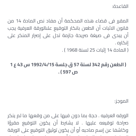
القاعدة:
المقرر فى قضاء هذه المحكمة أن مفاد نص المادة 14 من
قانون الاثبات أن الطعن بانكار التوقيع علىالورقة العرفية يجب
أن يبدى فى صيغة صريحة جازمة تدل على إصرار المنكر على
إنكاره .
( المادة 14 إثبات 25 لسنة 1968 ) .
( الطعن رقم 342 لسنة 57 ق جلسة 1992/4/15 س 43 ع 1
ص 597 ) .
الموجز:
الورقه العرفيه . حجة بما دون فيها على من وقعها ما لم ينكر
صراحة توقيعه عليها . لا يشترط أن يكون التوقيع مقرؤا
وكاشفا عن إسم صاحبه أو أن يكون توثيق التوقيع على الورقة