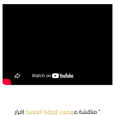
” مناقشة م
وضوع الورقة العرفية
إقرار