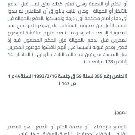
أو الختم أو البصمة وهى تعتبر كذلك متى تمت قبل الدفع
بالأنكار أو الجهالة ، وكان الثابت بالأوراق أن الطاعنين لم يبدوا
أى دفاع أمام محكمة أول درجة وتمسكوا بالدفع بالجهالة فى
السبب الأول من صحيفة الاستئناف ولم يعرضوا لموضوع سند
المديونية إلا بعد ذلك وهو ما لا يعد منهم مناقشة لموضوع
المحررين قبل الدفع بالجهالة فإن الحكم المطعون فيه إذ
قضى بعدم قبوله تأسيسا على أنهم ناقشوا موضوع المحررين
قبل التمسك به يكون قد خالف الثابت بالأوراق . ( المادتان 14
إثبات و 178 مرافعات )
(الطعن رقم 355 لسنة 59 ق جلسة 1993/2/16 السنة44 ع 1
ص 147 )
الموجز:
التوقيع بالإمضاء . أو ببصمة الختم أو الأصبع . هو المصدر
القانونى لإضفاء الحجية على الأوراق العرفية . م 14 إثبات .