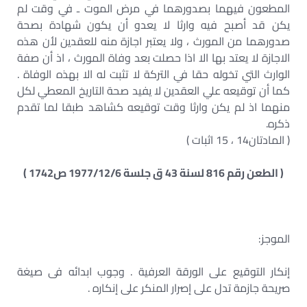
المطعون فيهما بصدورهما في مرض الموت ـ في وقت لم
يكن قد أصبح فيه وارثا لا يعدو أن يكون شهادة بصحة
صدورهما من المورث ، ولا يعتبر اجازة منه للعقدين لأن هذه
الاجازة لا يعتد بها الا اذا حصلت بعد وفاة المورث ، اذ أن صفة
الوارث التي تخوله حقا في التركة لا تثبت له الا بهذه الوفاة .
كما أن توقيعه علي العقدين لا يفيد صحة التاريخ المعطي لكل
منهما اذ لم يكن وارثا وقت توقيعه كشاهد طبقا لما تقدم
ذكره.
( المادتان14 ، 15 اثبات )
( الطعن رقم 816 لسنة 43 ق جلسة 1977/12/6 ص1742 )
الموجز:
إنكار التوقيع على الورقة العرفية . وجوب ابدائه فى صيغة
صريحة جازمة تدل على إصرار المنكر على إنكاره .