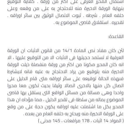
اشتمال المحرر العرفى على اكثر من ورقة . كفاية التوقيع
بنهاية الورقة الاخيرة منه للاحتجاج به على من وقعه وعلى
خلفه العام . شرطه . ثبوت الاتصال الوثيق بين سائر اوراقه .
تقديره . استقلاق قاضى الموضوع به .
القاعدة:
لئن كان مفاد نص المادة 14/1 من قانون الاثبات ان الورقة
العرفية لا تستمد حجيتها فى الاثبات الا من التوقيع عليها ، الا
انه كان المحرر مكونا من اكثر من ورقة منفصلة ذيلت الورقة
الاخيرة منه بتوقيع من يراد الاحتجاج به عليه فانه لايشترط
فىهذه الحالة توقيعه على سائر اوراقه متى قام الدليل على
اتصال كل منها بالاخرى اتصالا وثيقا بحيث تكون معا محررا
واحدا وهى مسالة من مسائل الواقع التى يستقل بها قاضى
الموضوع بماله من سلطة فى تقدير الدليل ، مما مؤداه ان هذا
المحرر بكل ما اشتملت عليه اوراقه يكون حجة على من وقع
على الورقة الاخيرة منه ويحاج به خلفه العام من بعده .
( المواد 14 اثبات ، 178 مرافعات ، 145 مدنى )