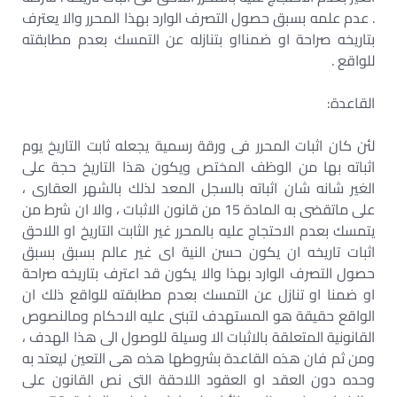
. عدم علمه بسبق حصول التصرف الوارد بهذا المحرر والا يعترف
بتاريخه صراحة او ضمنااو بتنازله عن التمسك بعدم مطابقته
للواقع .
القاعدة:
لئن كان اثبات المحرر فى ورقة رسمية يجعله ثابت التاريخ يوم
اثباته بها من الوظف المختص ويكون هذا التاريخ حجة على
الغير شانه شان اثباته بالسجل المعد لذلك بالشهر العقارى ،
على ماتقضى به المادة 15 من قانون الاثبات ، والا ان شرط من
يتمسك بعدم الاحتجاج عليه بالمحرر غير الثابت التاريخ او اللاحق
اثبات تاريخه ان يكون حسن النية اى غير عالم بسبق بسبق
حصول التصرف الوارد بهذا والا يكون قد اعترف بتاريخه صراحة
او ضمنا او تنازل عن التمسك بعدم مطابقته للواقع ذلك ان
الواقع حقيقة هو المستهدف لتبنى عليه الاحكام ومالنصوص
القانونية المتعلقة بالاثبات الا وسيلة للوصول الى هذا الهدف ،
ومن ثم فان هذه القاعدة بشروطها هذه هى التعين ليعتد به
وحده دون العقد او العقود اللاحقة التى نص القانون على