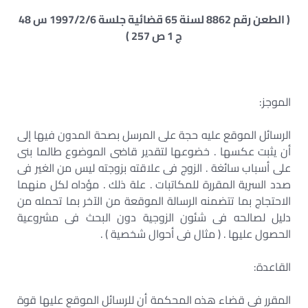
( الطعن رقم 8862 لسنة 65 قضائية جلسة 1997/2/6 س 48
ج 1 ص 257 )
الموجز:
الرسائل الموقع عليه حجة على المرسل بصحة المدون فيها إلى
أن يثبت عكسها . خضوعها لتقدير قاضى الموضوع طالما بنى
على أسباب سائغة . الزوج فى علاقته بزوجته ليس من الغير فى
صدد السرية المقررة للمكاتبات . علة ذلك . مؤداه لكل منهما
الاحتجاج بما تتضمنه الرسالة الموقعة من الآخر بما تحمله من
دليل لصالحه فى شئون الزوجية دون البحث فى مشروعية
الحصول عليها . ( مثال فى أحوال شخصية ) .
القاعدة:
المقرر فى قضاء هذه المحكمة أن للرسائل الموقع عليها قوة