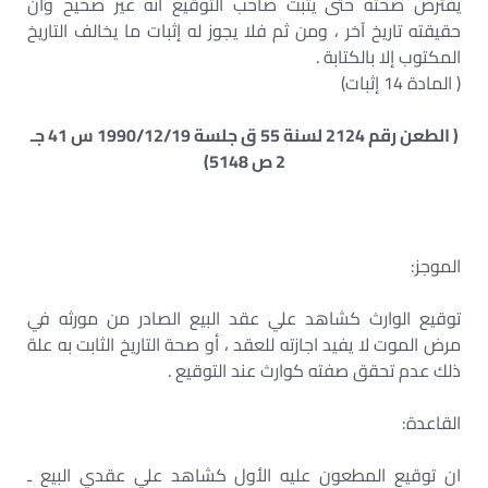
يفترض صحته حتى يثبت صاحب التوقيع انه غير صحيح وأن
حقيقته تاريخ آخر ، ومن ثم فلا يجوز له إثبات ما يخالف التاريخ
المكتوب إلا بالكتابة .
( المادة 14 إثبات)
( الطعن رقم 2124 لسنة 55 ق جلسة 1990/12/19 س 41 جـ
2 ص 5148)
الموجز:
توقيع الوارث كشاهد علي عقد البيع الصادر من مورثه في
مرض الموت لا يفيد اجازته للعقد ، أو صحة التاريخ الثابت به علة
ذلك عدم تحقق صفته كوارث عند التوقيع .
القاعدة:
ان توقيع المطعون عليه الأول كشاهد علي عقدي البيع ـ