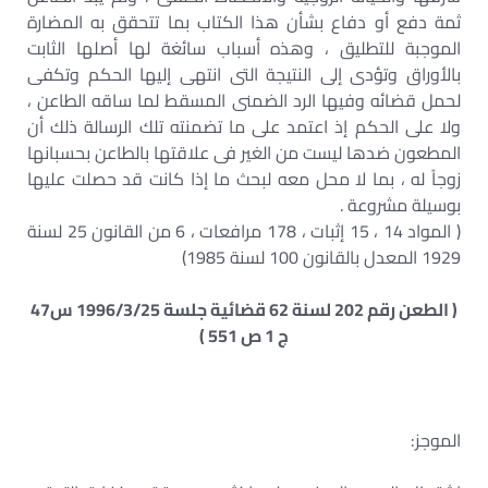
ثمة دفع أو دفاع بشأن هذا الكتاب بما تتحقق به المضارة
الموجبة للتطليق ، وهذه أسباب سائغة لها أصلها الثابت
بالأوراق وتؤدى إلى النتيجة التى انتهى إليها الحكم وتكفى
لحمل قضائه وفيها الرد الضمنى المسقط لما ساقه الطاعن ،
ولا على الحكم إذ اعتمد على ما تضمنته تلك الرسالة ذلك أن
المطعون ضدها ليست من الغير فى علاقتها بالطاعن بحسبانها
زوجاً له ، بما لا محل معه لبحث ما إذا كانت قد حصلت عليها
بوسيلة مشروعة .
( المواد 14 ، 15 إثبات ، 178 مرافعات ، 6 من القانون 25 لسنة
1929 المعدل بالقانون 100 لسنة 1985)
( الطعن رقم 202 لسنة 62 قضائية جلسة 1996/3/25 س47
ج 1 ص 551 )
الموجز: