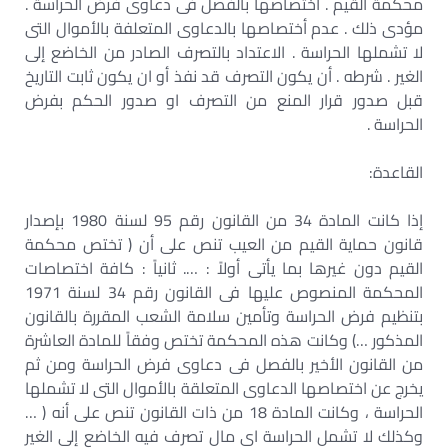
محكمة القيم . اختصاصها بالفصل فى دعاوى فرض الحراسة .
مؤدى ذلك . عدم أختصاصها بالدعاوى المتعلفة بالأموال التى
لا تشملها الحراسة . الاعتداد بالتصرف الصادر من الخاضع إلى
الغير . شرطه . أن يكون التصرف قد نفذ أو ان يكون ثابت التاريخ
قبل صدور قرار المنع من التصرف او صدور الحكم بفرض
الحراسة .
القاعدة:
إذا كانت المادة 34 من القانون رقم 95 لسنة 1980 بإصدار
قانون حماية القيم من العيب تنص على أن ( تختص محكمة
القيم دون غيرها بما يأتى أولاً : …. ثانياً : كافة اختصاصات
المحكمة المنصوص عليها فى القانون رقم 34 لسنة 1971
بتنظيم فرض الحراسة وتأمين سلامة الشعب المقررة بالقانون
المذكور …) وكانت هذه المحكمة تختص وفقاً للمادة العاشرة
من القانون الأخير بالفصل فى دعاوى فرض الحراسة ومن ثم
يخرج عن اختصاصها الدعاوى المتعلقة بالأموال التى لا تشملها
الحراسة ، وكانت المادة 18 من ذات القانون تنص على أنه ( …
وكذلك لا تشمل الحراسة اى مال تصرف فيه الخاضع إلى الغير