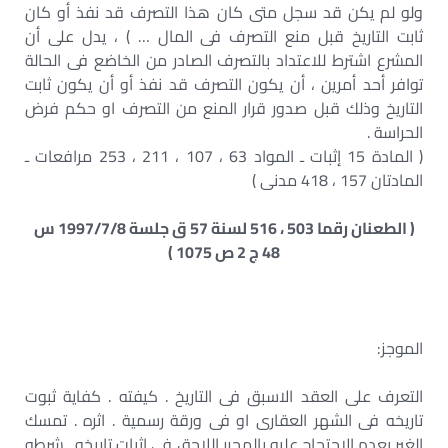
ولو لم يكن قد سجل متى كان هذا التصرف قد نفذ أو كان
ثابت التاريخ قبل منع التصرف فى المال … ) ، يدل على أن
المشرع اشترط للاعتداد بالتصرف الصادر من الخاضع فى الحالة
توافر أحد أمرين ، أن يكون التصرف قد نفذ أو أن يكون ثابت
التاريخ وذلك قبل صدور قرار المنع من التصرف او حكم فرض
الحراسة .
( المادة 15 إثبات ـ المواد 63 ، 107 ، 211 ، 253 مرافعات ـ
المادتان 157 ، 418 مدنى )
( الطعنان رقما 503 ، 516 لسنة 57 ق جلسة 1997/7/8 س
48 ج 2 ص 1075 )
الموجز:
التعرف على العقد الاسبق فى التاريخ . كيفته . كفاية ثبوت
تاريخه فى الشهر العقارى او فى ورقة رسمية . اثره . تمسك
الغير بعدم الاحتجاج عليه بالمحرر اللاحق فى اثبات تاريخه . شرطه