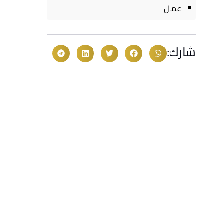
عمال
شارك: