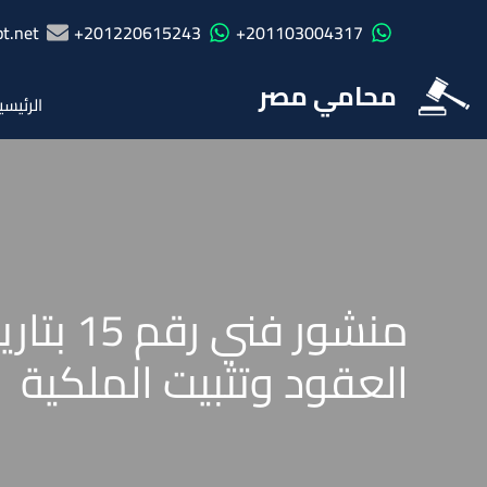
t.net
201220615243+
201103004317+
محامي مصر
الرئيسي
العقود وتثبيت الملكية