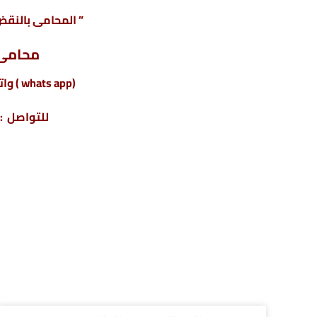
” المحامى بالنقض 
محامى 
(whats app ) واتس أب : 201220615243+
للتواصل : 04317