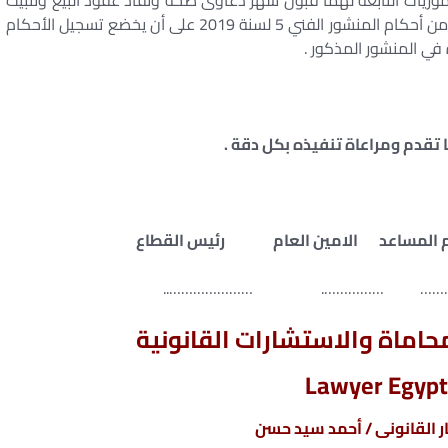
وريات التابعة لهما قبول شهر دعاوى صحة ونفاذ عقود البيع وتثبيت
الملكية عند اختصام الجهة صاحبة الولاية وذلك استثناء من أحكام المنشور الفني 5 لسنة 2019 على أن يخضع تسجيل الأحكام
في المنشور المذكور .
 تقدم ومراعاة تنفيذه بكل دقة .
عام المساعد الامين العام رئيس القطاع
…………………………………. ………
اماة والاستشارات القانونية
Lawyer Egypt
 القانونى / أحمد سيد حسن