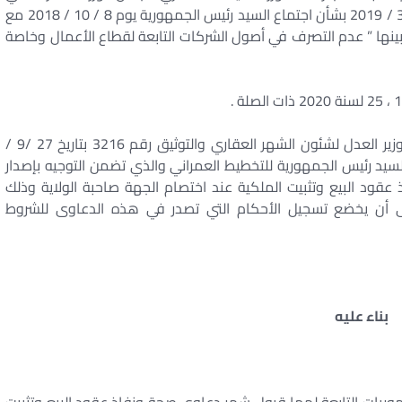
السيد المستشار / وزير العدل برقم 316 م د المؤرخ 6 / 3 / 2019 بشأن اجتماع السيد رئيس الجمهورية يوم 8 / 10 / 2018 مع
ينها ” عدم التصرف في أصول الشركات التابعة لقطاع الأعمال وخاصة
فقد ورد إلى المصلحة كتاب السيد المستشار مساعد وزير العدل لشئون الشهر العقاري والتوثيق رقم 3216 بتاريخ 27 /9 /
 السيد رئيس الجمهورية للتخطيط العمراني والذي تضمن التوجيه بإصدار
د البيع وتثبيت الملكية عند اختصام الجهة صاحبة الولاية وذلك
ء من أحكام المنشور الفني 5 لسنة 2019 على أن يخضع تسجيل الأحكام التي تصدر في هذه الدعاوى للشروط
بناء عليه