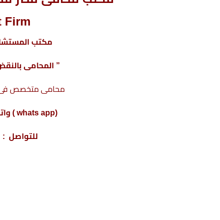
 Firm
مكتب المستشار
” المحامى بالنقض 
محامى متخصص فى تأ
(whats app ) واتس أب : 201220615243+
للتواصل : 4317