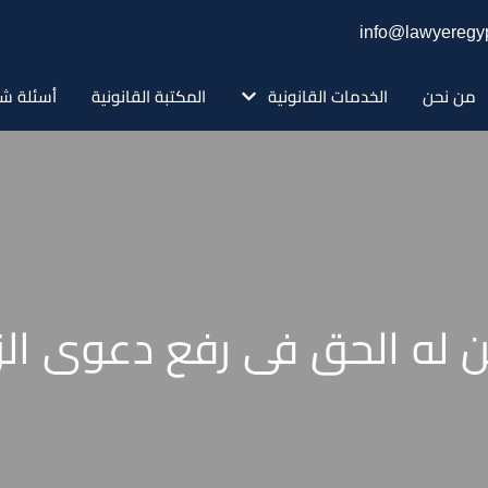
info@lawyeregyp
من نحن
الخدمات القانونية
المكتبة القانونية
أسئلة شا
 له الحق فى رفع دعوى الزن