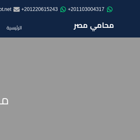
t.net
201220615243+
201103004317+
محامي مصر
الرئيسية
من