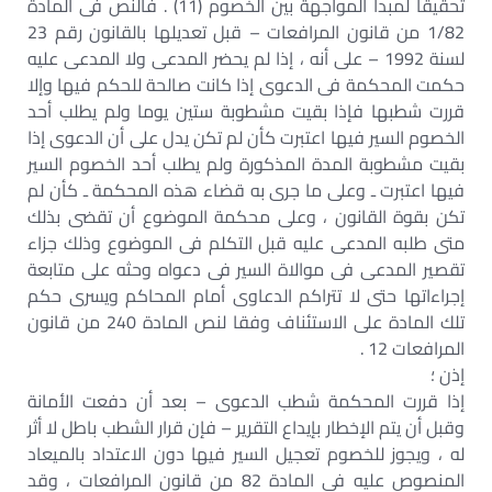
تحقيقا لمبدأ المواجهة بين الخصوم (11) . فالنص فى المادة
1/82 من قانون المرافعات – قبل تعديلها بالقانون رقم 23
لسنة 1992 – على أنه ، إذا لم يحضر المدعى ولا المدعى عليه
حكمت المحكمة فى الدعوى إذا كانت صالحة للحكم فيها وإلا
قررت شطبها فإذا بقيت مشطوبة ستين يوما ولم يطلب أحد
الخصوم السير فيها اعتبرت كأن لم تكن يدل على أن الدعوى إذا
بقيت مشطوبة المدة المذكورة ولم يطلب أحد الخصوم السير
فيها اعتبرت ـ وعلى ما جرى به قضاء هذه المحكمة ـ كأن لم
تكن بقوة القانون ، وعلى محكمة الموضوع أن تقضى بذلك
متى طلبه المدعى عليه قبل التكلم فى الموضوع وذلك جزاء
تقصير المدعى فى موالاة السير فى دعواه وحثه على متابعة
إجراءاتها حتى لا تتراكم الدعاوى أمام المحاكم ويسرى حكم
تلك المادة على الاستئناف وفقا لنص المادة 240 من قانون
المرافعات 12 .
إذن ؛
إذا قررت المحكمة شطب الدعوى – بعد أن دفعت الأمانة
وقبل أن يتم الإخطار بإيداع التقرير – فإن قرار الشطب باطل لا أثر
له ، ويجوز للخصوم تعجيل السير فيها دون الاعتداد بالميعاد
المنصوص عليه في المادة 82 من قانون المرافعات ، وقد