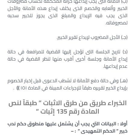
(ب) الأمانة التى يجب إيداعها خزانة المحكمة لحساب مصروفات
الخبير وأتعابه والخصم الذى يكلف إيداع هذه الأمانة والأجل
الذى يجب فيه الإيداع والمبلغ الذى يجوز للخبير سحبه
لمصروفاته.
(جـ) الأجل المضروب لإيداع تقرير الخبير.
(د) تاريخ الجلسة التى تؤجل إليها القضية للمرافعة في حالة
إيداع الأمانة وجلسة أخرى أقرب منها لنظر القضية في حالة
عدم إيداعها.
(هـ) وفي حالة دفع الأمانة لا تشطب الدعوى قبل إخبار الخصوم
بإيداع الخبير تقريره طبقاً للإجراءات المبينة في المادة ١٥١
))
.
الخبراء طريق من طرق الاثبات ” طبقآ لنص
المادة رقم 135 إثبات “
أولا : البيانات التي يجب أن يشتمل عليها منطوق حكم ندب
خبير ” الحكم التمهيدى ” : –