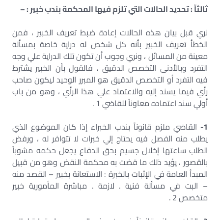
ثالثآ : تحديد الحالات التي تلزم فيها المحكمة بندب خبير : –
نري قبل بيان هذه الحالات إعادة ضبط تعريف الخبير ، فمن
الخطأ تعريف الخبير بأنه كل شخص له دراية خاصة بمسألة
معينة من المسائل ، ونري وجوب أن تكون تلك الدراية علي وجه
التفرد وبالأدنى التخصص الدقيق ، فالقول بأن الخبير يشترط
فيه التفرد أو التخصص الدقيق هو المبرر الوحيد ليكون صاحب
رأي فيما يسند إليه والاعتماد علي هذا الرأي ، وهو من باب
أولي سند اعتماده معاوناً للقاضي 1 .
1-
القاضي ملزم قانوناً بندب الخبراء إذا كان الموضوع الذي
يطلب منه الفصل فيه يحتاج إلي خبرات لا تتوافر له ، ورفض
الطلب ساعتها إخلال جسيم بحق الدفاع يجعل حكمه مشوباً
بالقصور ، يؤيد ذلك ما قضت به محكمة النقض وهو من قبيل
المبدأ العامة في الإثبات بالخبرة : الاستعانة بخبير – القصد منه
– البت في مسألة فنية . لازمة . مباشرة المأمورية خبير
متخصص 2 .