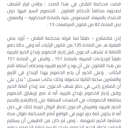
قضت محكمة النقض في هذا الصدد : بطلان قرار الشطب
لصدوره مخالفاً لأحكام القانون . للخصوم السير فيها دون
الاعتداد بالميعاد المنصوص عليه بالمادة المذكورة – والمعني
نص المادة 82 من قانون المرافعات 13 .
إذن فالمشرع – طبقاً لما قررته محكمة النقض – أورد بنص
الفقرة هـ من المادة 135 من قانون الإثبات أنه وفي حالة دفع
الأمانة لا تشطب الدعوى قبل إخبار الخصوم بإيداع الخبير تقريره
طبقاً للإجراءات المبينة بالمادة 151 ، والنص في المادة 151
من هذا القانون علي أن يودع الخبير تقريره ومحاضر أعماله قلم
الكتاب . وعلي الخبير أن يخبر الخصوم بهذا الإيداع في الأربع
والعشرين ساعة التالية لحصوله وذلك بكتاب مسجل ” يدل علي
أن المشرع راعي في حظر شطب الدعوى عند إيداع أمانة الخبير
وقبل إخبار الخصوم بإيداع تقريره أنه لا مبرر لإرهاق الخصوم
بمتابعة الخصومات في الجلسات السابقة علي إخطارهم بتقديم
الخبير تقريره وتعريض الدعوى لخطر الزوال نتيجة لذلك في حين
أنه لا يكون ثمة دور لهم في الواقع أمام المحكمة طوال مدة
مباشرة الخبير لمهمته ، ومن ثم كان من الطبيعي أن يستلزم
المشرع إخطار الخبير للخصوم بإيداع تقريره ليتابع الخصوم حضور