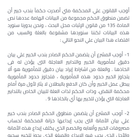
أوجب القانون علي المحكمة متي أصدرت حكماً بندب خبير أن
تضمن منطوق الحكم مجموعة من البيانات الهامة عددها نص
المادة 135 من قانون الإثبات محل البحث ، ونحن بدورنا سنورد
هذه البيانات لكننا سنوردها مشفوعة بالعلة والسبب من
اقتضاء هذا البيان علي النحو التالي :
1- أوجب المشرع أن يتضمن الحكم الصادر بندب الخبير علي بيان
دقيق لمأمورية الخبير والتدابير العاجلة التى يؤذن له فى
اتخاذها . والعلة من اشتراط إيراد بيان دقيق للمأمورية هو ألا
يتجاوز الخبير حدود هذه المأمورية ، فتجاوز حدود المأمورية
يبطل عمل الخبير وأن كان الدفع بالبطلان لا يثار لأول مرة أمام
محكمة النقض، وذات الحكم لذات العلة للبيان الخاص بالتدابير
العاجلة التي يؤذن للخبير بها أي باتخاذها 9 .
2- أوجب المشرع أن يتضمن منطوق الحكم الصادر بندب خبير
علي بيان الأمانة التى يجب إيداعها خزانة المحكمة لحساب
مصروفات الخبير وأتعابه والخصم الذي يكلف إيداع هذه الأمانة
والأجل الذي يجب فيه الإيداع والمبلغ الذي يجوز للخبير سحبه