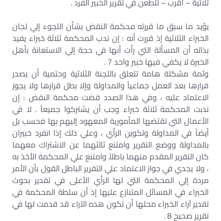
ثلاثية – أقرب – للطعن في تقرير الخبير الفرد .
يؤيد ما سبق ما قررته محكمة النقض بشأن اللجوء إلي لجان
الخبراء الثلاثية إذ قررت أنه : إن ندب المحكمة ثلاثة خبراء يفيد
بذاته أن المسألة التي رأت أنها في حجة إلي الاستعانة بأهل
الخبرة لا يكفي فيها خبير واحد 7 .
وثمة مشكلة هامة تتعلق باللجنة الثلاثية وحتمية أن يصدر
قرارها بعد العمل جماعياً والمداولة وإلا بطل قرارها ولا يجوز
الاعتماد عليه ، وفي هذا الصدد قضت محكمة النقض : إن
ندبت المحكمة ثلاثة خبراء وجب أن يشتركوا جميعاً . لا في
الأعمال التي تقتضها المأمورية المعهود إليهم بها فحسب بل
أيضاً في المداولة وتكوين الرأي ، وعلي ذلك إذا انفرد خبيران
بالمداولة ووضع التقرير وامتنع ثالثهما عن الاشتراك معهما
كان التقرير المقدم منهما باطلاً وامتنع علي المحكمة الأخذ به
، ولا يجدي في جواز الاعتماد علي التقرير الباطل القول بأن الأمر
مردة إلي المحكمة التي لها الرأي الأعلى في تقدير بحوث
الخبراء في المسائل المتنازع عليها إذ أن سلطة المحكمة في
تقدير آراء الخبراء محلها أن تكون هذه الآراء قد قدمت لها في
تقرير صحيح 8 .