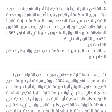
5 .
4-
القاضي ملزم قانوناً بندب الخبراء إذا أمر المشرع بندب الخبراء
، إذ لا يجوز للمحكمة أن تترخص فيما أمر به المشرع ، ومحكمة
النقض قضت في هذا الصدد: ليست المحكمة ملزمة قانوناً
بإجابة طلب تعين خبير إلا في الحالات التي أوجب فيها القانون
الاستعانة بخبير كالأحوال المنصوص عليها في المادتين 363 ،
452 من القانون المدني 6 .
القاعدة إذن
هناك حالات تلزم فيها المحكمة بندب خبير وإلا بطل الحكم
الصادر عنها
ـــــــــــــــــــــــــــــــــــــــــــــــــــــــــــــــــــــــــــ
(1) راجع – مستشار / مصطفي هرجه – ندب الخبراء – ص 11 –
دار محمود للنشر والتوزيع 2004 ، ويقرر سيادته أن مهمة الخبير
تتميز بخاصتين ، الأولي أنها مهمة فنية والثانية أنها مهمة ذات
طابع قضائي ، فهي أولاً مهمة فنية لأنها تفترض استعانة
الخبير بمعلوماته العلمية أو الفنية ، ولا يجوز أن ترد الخبرة علي
مشكلة قانونية ، فالقاضي يعلم القانون وليس في حاجة إلى
معرفة الخبير ، وتتميز مشكلة الخبير بأنها محددة فالقاضي