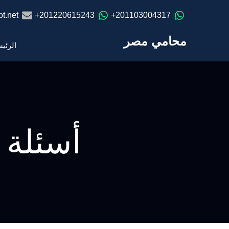
t.net
201220615243+
201103004317+
محامي مصر
الرئي
أسئلة 