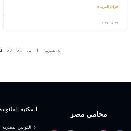
قراءة المزيد »
۲۰۲۲-۰۵-۲۹
« السايق
1
…
21
22
3
المكتبة القانونية
محامي مصر
القوانين المصرية