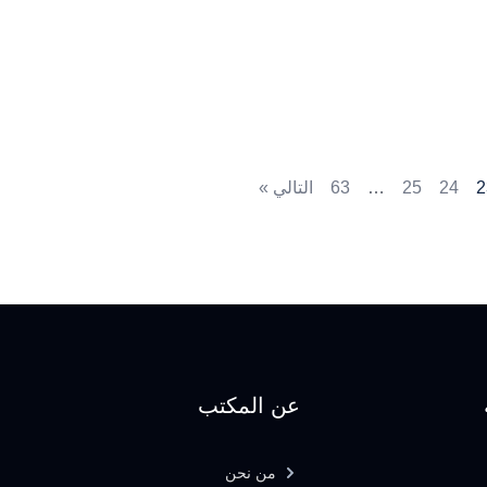
2
24
25
…
63
التالي »
عن المكتب
من نحن