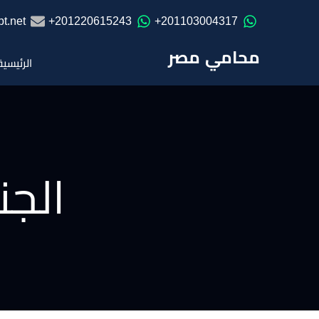
t.net
201220615243+
201103004317+
محامي مصر
الرئيسية
الجن