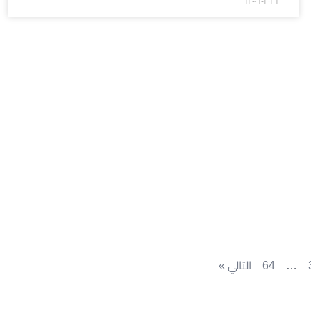
۲۰۲٦-۰٦-۱۲
…
64
التالي »