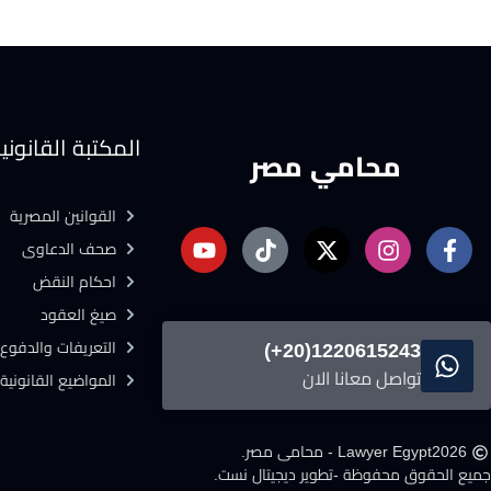
المكتبة القانوني
محامي مصر
القوانين المصرية
صحف الدعاوى
احكام النقض
صيغ العقود
التعريفات والدفوع 
1220615243(20+)
تواصل معانا الان
المواضيع القانونية
2026
Lawyer Egypt - محامى مصر.
جميع الحقوق محفوظة -
تطوير ديجيتال نست.