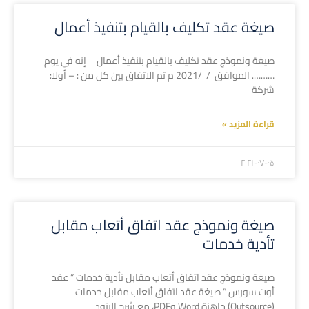
صيغة عقد تكليف بالقيام بتنفيذ أعمال
صيغة ونموذج عقد تكليف بالقيام بتنفيذ أعمال إنه في يوم
………. الموافق / /2021 م تم الاتفاق بين كل من : – أولا:
شركة
قراءة المزيد »
۲۰۲۱-۰۷-۰۵
صيغة ونموذج عقد اتفاق أتعاب مقابل
تأدية خدمات
صيغة ونموذج عقد اتفاق أتعاب مقابل تأدية خدمات ” عقد
أوت سورس “ صيغة عقد اتفاق أتعاب مقابل خدمات
(Outsource) جاهزة Word وPDF، مع شرح البنود