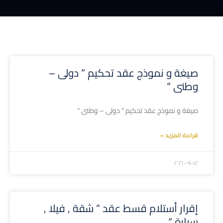
صيغة و نموذج عقد تحكيم ” دولى –
وطنى “
صيغة و نموذج عقد تحكيم ” دولى – وطنى “
قراءة المزيد »
۲۰۲۱-۰۹-۱۲
إقرار أستلام قسط عقد ” شقة , فيلا ,
سيارة “