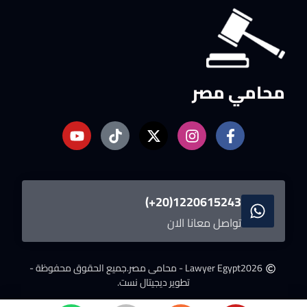
محامي مصر
1220615243(20+)
تواصل معانا الان
2026
Lawyer Egypt - محامى مصر.
جميع الحقوق محفوظة -
تطوير ديجيتال نست.