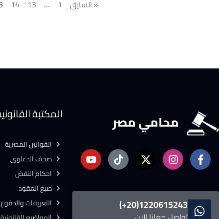
« السايق
1
…
13
14
5
المكتبة القانوني
محامي مصر
القوانين المصرية
صحف الدعاوى
احكام النقض
صيغ العقود
التعريفات والدفوع ا
1220615243(20+)
تواصل معانا الان
المواضيع القانونية