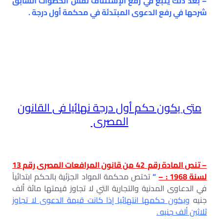
– بعد ذلك يتبع في رفع الإستئناف نفس الخطوات السابق
شرحها في رفع الدعوى المبتدئة في محكمة أول درجة .
متى يكون حكم أول درجة نهائيا فى القانون
المصرى
– تنص المادة رقم 42 من قانون المرافعات المصرى رقم 13
لسنة 1968 : –
“
تختص محكمة المواد الجزئية بالحكم ابتدائياً
في الدعاوى المدنية والتجارية التي لا تجاوز قيمتها مائة ألف
جنيه
ويكون حكمها انتهائيا إذا كانت قيمة الدعوى لا تجاوز
ثلاثين ألف جنيه .