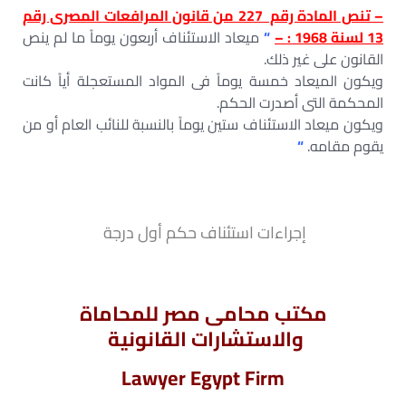
– تنص المادة رقم 227 من قانون المرافعات المصرى رقم
13 لسنة 1968 : –
“
ميعاد الاستئناف أربعون يوماً ما لم ينص
القانون على غير ذلك.
ويكون الميعاد خمسة يوماً فى المواد المستعجلة أياً كانت
المحكمة التى أصدرت الحكم.
ويكون ميعاد الاستئناف ستين يوماً بالنسبة للنائب العام أو من
يقوم مقامه.
“
إجراءات استئناف حكم أول درجة
مكتب محامى مصر للمحاماة
والاستشارات القانونية
Lawyer Egypt Firm