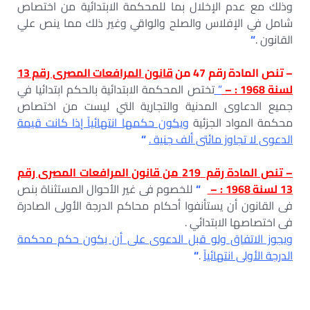
وذلك مع عدم الإخلال بما للمحكمة الابتدائية من اختصاص
شامل في الإفلاس والصلح والواقي وغير ذلك مما ينص علي
القانون .
“
– تنص المادة رقم 47 من
قانون المرافعات المصرى رقم 13
لسنة 1968 : –
”
تختص المحكمة الابتدائية بالحكم ابتدائيا في
جميع الدعاوى المدنية والتجارية التي ليست من اختصاص
محكمة المواد الجزئية
ويكون حكمها انتهائياً إذا كانت قيمة
الدعوى لا تجاوز مائتى ألف جنية .
“
– تنص المادة رقم 219 من قانون المرافعات المصرى رقم
13 لسنة 1968 : –
“
للخصوم فى غير الأحوال المستثناة بنص
فى القانون أن يستأنفوا أحكام محاكم الدرجة الأولى الصادرة
فى اختصاصها الابتدائي .
ويجوز الاتفاق ولو قبل الدعوى على أن يكون حكم محكمة
الدرجة الأولى انتهائياً
.
“