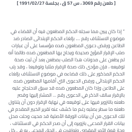
[ طعن رقم 3069 ، س 57 ق ، بجلسة 1991/02/27 ]
” إذا كان يبين مما سجله الحكم المطعون فيه أن القضاء في
موضوع الاستئناف رقم …. بإلغاء الحكم الإبتدائى الصادر ضد
الطاعن ورفض دعوى المطعون ضده مؤسسا على أن عبارات
صلب الإقرار المؤرخ صحيحة ويحاج بها المطعون ضده طالما أنه
لم يطعن على مدونات هذا الصلب بمطعن بعد أن ثبت صحة
توقيعه ، فإن مؤدى ذلك صحة الإقرار مثلبا وتوقيعا ، وقد رتب
الحكم المذكور على ذلك قضاءه في موضوع الاستئناف بإلغاء
الحكم الإبتدائى ورفض الدعوى التي أقامها المطعون ضده
على الطاعن وإذا كان المطعون ضده قد سبق الاحتجاج عليه
بالإقرار سالف الذكر في الدعوى رقم … المشار إليها وقصر
طعنه بالتزوير فيها على توقيعه في نهاية الإقرار دون أن يتناول
طعنه ما سطر بصلبه رغم ما كشف عنه تقرير الخبير المقدم في
تلك الدعوى من أن بيانات الورقة الأصلية قد محيت وحلت محل
بيانات القرار المدعى بتزويره إلى أن صدر الحكم في الاستئناف ،
وحاز قوة الأمر المقضي وتوافرت في الحق المدعى به في كل