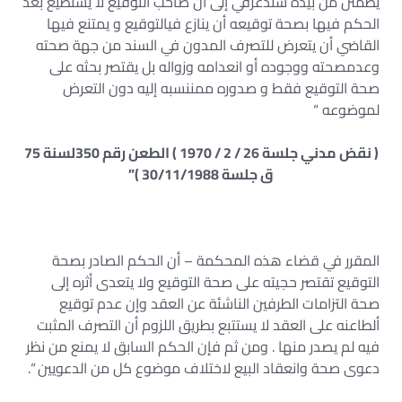
يطمئن من بيده سندعرفي إلى أن صاحب التوقيع لا يستطيع بعد
الحكم فيها بصحة توقيعه أن ينازع فيالتوقيع و يمتنع فيها
القاضي أن يتعرض للتصرف المدون في السند من جهة صحته
وعدمصحته ووجوده أو انعدامه وزواله بل يقتصر بحثه على
صحة التوقيع فقط و صدوره ممننسبه إليه دون التعرض
لموضوعه “
( نقض مدني جلسة 26 / 2 / 1970 ) الطعن رقم 350لسنة 75
ق جلسة 30/11/1988 )”
المقرر في قضاء هذه المحكمة – أن الحكم الصادر بصحة
التوقيع تقتصر حجيته على صحة التوقيع ولا يتعدى أثره إلى
صحة التزامات الطرفين الناشئة عن العقد وإن عدم توقيع
ألطاعنه على العقد لا يستتبع بطريق اللزوم أن التصرف المثبت
فيه لم يصدر منها . ومن ثم فإن الحكم السابق لا يمنع من نظر
دعوى صحة وانعقاد البيع لاختلاف موضوع كل من الدعويين “.