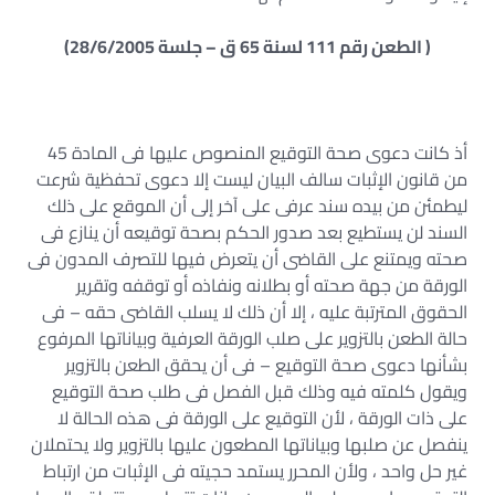
( الطعن رقم 111 لسنة 65 ق – جلسة 28/6/2005)
أذ كانت دعوى صحة التوقيع المنصوص عليها فى المادة 45
من قانون الإثبات سالف البيان ليست إلا دعوى تحفظية شرعت
ليطمئن من بيده سند عرفى على آخر إلى أن الموقع على ذلك
السند لن يستطيع بعد صدور الحكم بصحة توقيعه أن ينازع فى
صحته ويمتنع على القاضى أن يتعرض فيها للتصرف المدون فى
الورقة من جهة صحته أو بطلانه ونفاذه أو توقفه وتقرير
الحقوق المترتبة عليه ، إلا أن ذلك لا يسلب القاضى حقه – فى
حالة الطعن بالتزوير على صلب الورقة العرفية وبياناتها المرفوع
بشأنها دعوى صحة التوقيع – فى أن يحقق الطعن بالتزوير
ويقول كلمته فيه وذلك قبل الفصل فى طلب صحة التوقيع
على ذات الورقة ، لأن التوقيع على الورقة فى هذه الحالة لا
ينفصل عن صلبها وبياناتها المطعون عليها بالتزوير ولا يحتملان
غير حل واحد ، ولأن المحرر يستمد حجيته فى الإثبات من ارتباط