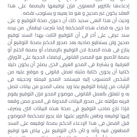
إدعاءها بالتزوير المعنوى فإن توقيعها بالبصمة على هذا
العقد يكون غير صحيح و هو ما يعيبه و يستوجب نقضه .
وحيث أن هذا النعى سديد ذلك أن دعوى صحة التوقيع و على
ما جرى به قضاء هذه المحكمة إنما شرعت ليطمئن من بيده
سند عرفى على أخر الى أن التوقيع الثابت بهذا السند توقيع
صحيح ولن يستطيع صاحبه بعد صدور الحكم بصحة التوقيع أن
ينازع فى هذه الصحة لان التوقيع بالإمضاء أو بصمة الختم أو
بصمة الأصبع هو المصدر القانونى لإضفاء الحجية على الأوراق
العرفية و يشترط فى المحرر العرفى الذى يصلح أن يكون دليلا
كتابيا أن يحوى كتابة مثبته لعمل قانونى و موقع عليه من
الشخص المنسوب إليه فيستمد المحرر قيمته وحجيته فى
الإثبات من إرتباط التوقيع بما ورد بصلب المحرر من بيانات تتصل
به و تتعلق بالعمل القانونى موضوع المحرر فإن التوقيع يقوم
قرينه مؤقته على صدور البيانات المدونة فى المحرر ممن وقعه
فإذا نازع صاحب التوقيع فى صحة هذه البياتات التى ينصرف
إليها توقيعه وطعن بالتزوير عليها فلا يجوز لمحكمة الموضوع
قبل الفصل فى هذا الإدعاء الحكم بصحة توقيعه على السند
المطعون فيه وأنه و لئن كان التوقيع على بياض هو توقيع