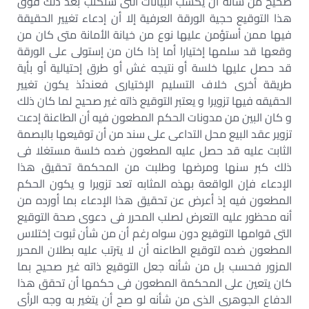
صحيح من شأنه أن يكسب البيانات التى ستكتب بعد ذلك فوق
هذا التوقيع حجية الورقة العرفية إلا أن إدعاء تغيير الحقيقة
فيها ممن أستؤمن عليها نوع من خيانة الأمانة متى كان من
وقعها قد سلمها إختيارا أما إذا كان من إستولى على الورقة
قد حصل عليها خلسة أو نتيجه غش أو طرق إحتيالية أو بأية
طريقة أخرى خلاف التسليم الإختيارى فعندئذ يكون تغيير
الحقيقه فيها تزويرا و يعتبر التوقيع ذاته غير صحيح لما كان ذلك
و كان البين من مدونات الحكم المطعون فيه أن الطاعنة إدعت
تزوير عقد البيع محل التداعى على سند من أن توقيعها بالبصمة
الثابت عليه قد حصل عليه المطعون ضده خلسة مستغلا فى
ذلك كبر سنها ومرضها وطلبت من المحكمة تحقيق هذا
الإدعاء فإن الواقعة بهذه المثابه تعد تزويرا و يكون الحكم
المطعون فيه إذ أعرض عن تحقيق هذا الإدعاء بما أورده من
أنه محظور عليه التعرض لصلب المحرر فى دعوى صحة التوقيع
التى قوامها التوقيع دون سواه رغم أن من شأن ثبوت إختلاس
المطعون ضده لتوقيع الطاعنه أن لا يترتب عليه بطلان المحرر
المزور فحسب بل من شأنه جعل التوقيع ذاته غير صحيح بما
كان يتعين على المحكمة المطعون فى حكمها أن تحقق هذا
الدفاع الجوهرى الذى من شأنه لو صح أن يتغير به وجه الرأى