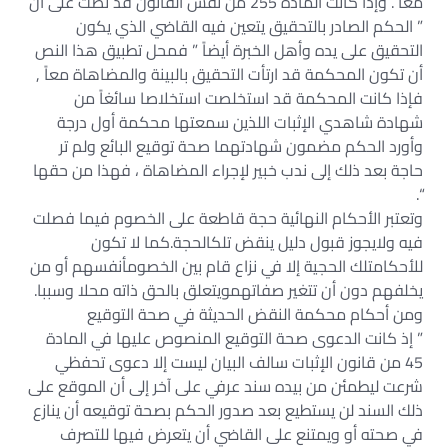
معاً . وإذا كانت المادة 255 من نفس القانون قد نصت على أن
” الحكم الصادر بالتحقيق يتعين فيه القاضي الذي يكون
التحقيق على يده وأهل الخبرة أيضاً ” فمحل تطبيق هذا النص
أن تكون المحكمة قد ارتأت التحقيق بالبينة والمضاهاة معاً ,
فإذا كانت المحكمة قد استخلصت استخلاصا سائغاً من
شهادة شاهدي الإثبات اللذين سمعتها محكمة أول درجة
وأورد الحكم مضمون شهادتهما صحة توقيع البائع ولم تر
حاجة بعد ذلك إلى ندب خبير لإجراء المضاهاة ، فهذا من حقها
“.
وتعتبر الأحكام النهائية حجة قاطعة على الخصوم فيما فصلت
فيه ولايجوز قبول دليل ينقض تلكالحجة.كما لا تكون
للأحكامتلك الحجية إلا في نزاع قام بين الخصومأنفسهم أو من
يخلفهم دون أن تتغير صفاتهمويتعلق بالحق ذاته محلا وسببا.
ومن أحكام محكمة النقض الحديثة في صحة التوقيع
” إذ كانت الدعوى صحة التوقيع المنصوص عليها في المادة
45 من قانون الإثبات سالف البيان ليست إلا دعوى تحفظي
شرعت ليطمئن من بيده سند عرفي على آخر إلى أن الموقع على
ذلك السند لن يستطيع بعد صدور الحكم بصحة توقيعه أن ينازع
في صحته أو ويمتنع على القاضي أن يتعرض فيها للتصرف