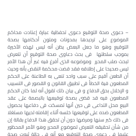
– دعوى صحة التوقيع دعوى تحفظية عبارة إعتادت محاكم
الموضوع على ترديدها بمدونات ومتون أحكامها بصحة
التوقيع وهو ما جعل البعض يظن أنه ليس لهذه الأخيرة
بموجب سلطتها فى بحث دعاوى صحة التوقيع أن تتعرض
لبحث صلب المحرر وموضوعه الذى أفرغ فيه غير أن هذا الأمر
ليس صحيحا على إطلاقه فقد قضت محكمة النقض بأنه وحيث
أن الطعن أقيم على سبب واحد تنعى به الطاعنة على الحكم
المطعون فية الخطأ فى تطبيق القانون و القصور فى التسبيب
و الإخلال بحق الدفاع و فى بيان ذلك تقول أنه لما كان الحكم
المطعون فيه قد قضى بصحة توقيعها بالبصمة على عقد
البيع محل التداعى فى حين أنها تمسكت فى دفاعها بحصول
المطعون ضده على توقيعها خلسه أثناء إقامته لديها مستغلا
فى ذلك كبر سنها ومرضها دون أن تحقق هذا الدفاع بقالة إن
من شأن تحقيقه التعرض لموضوع المحرر وهو الأمر المحظور
عليها فى دعوى صحة التوقيع مع أنه فى حالة ثبوت صحة