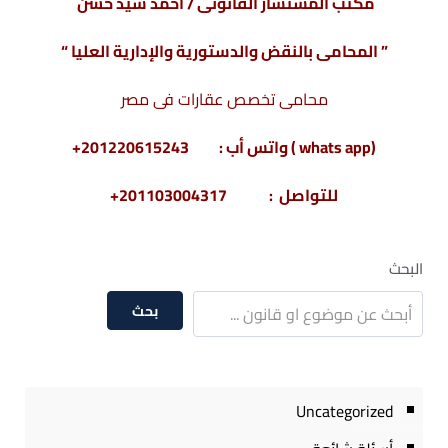
مكتب المستشار القانونى / أحمد سيد حسن
” المحامى بالنقض والدستورية والإدارية العليا “
محامى تخصص عقارات فى مصر
(whats app ) واتس أب : 201220615243+
للتواصل : 201103004317+
البحث
بحث
Uncategorized