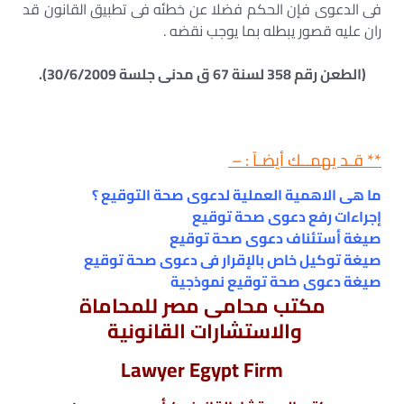
فى الدعوى فإن الحكم فضلا عن خطئه فى تطبيق القانون قد
ران عليه قصور يبطله بما يوجب نقضه .
(الطعن رقم 358 لسنة 67 ق مدنى جلسة 30/6/2009).
** قـد يهمــك أيضـآ : –
ما هى الاهمية العملية لدعوى صحة التوقيع ؟
إجراءات رفع دعوى صحة توقيع
صيغة أستئناف دعوى صحة توقيع
صيغة توكيل خاص بالإقرار فى دعوى صحة توقيع
صيغة دعوى صحة توقيع نموذجية
مكتب محامى مصر للمحاماة
والاستشارات القانونية
Lawyer Egypt Firm