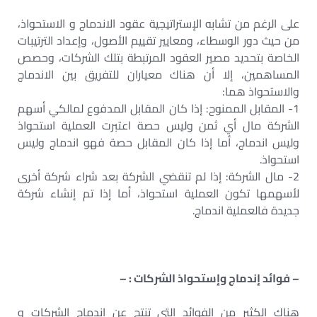
على الرغم من تشابه الإستراتيجية عقود الاندماج و الاستحواذ،
من حيث دور الوسطاء، ومعايير تقييم الأصول، وإعداد الترتيبات
الخاصة بتحديد مصير العقود المرتبطة بتلك الشركات، وحصص
المساهمين، إلا أن هناك معياران للتفريق بين الاندماج
والاستحواذ هما:
1- المقابل الممنوح: إذا كان المقابل المدفوع لمالكي أسهم
الشركة مال أي ثمن وليس حصة اعتبرت العملية استحواذ
وليس اندماج، أما إذا كان المقابل حصة فهو اندماج وليس
استحواذ.
2- مال الشركة: إذا لم تنقضي الشركة بعد شراء شركة أخرى
لأسهمها تكون العملية استحواذ، أما إذا تم إنشاء شركة
جديدة فالعملية اندماج.
– فوائد إندماج وإستحواذ الشركات : –
هناك الكثير من الفوائد التي تنتج عن إندماج الشركات و