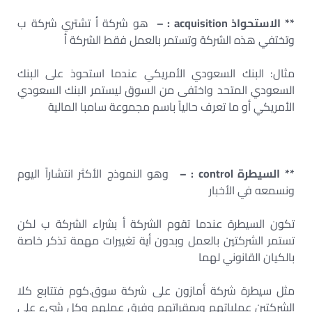
** الاستحواذ acquisition : –
هو شركة أ تشتري شركة ب
وتختفي هذه الشركة وتستمر بالعمل فقط الشركة أ
مثال: البنك السعودي الأمريكي عندما استحوذ على البنك
السعودي المتحد واختفى من السوق ليستمر البنك السعودي
الأمريكي أو ما تعرف حالياً باسم مجموعة سامبا المالية
** السيطرة control : –
وهو النموذج الأكثر انتشاراً اليوم
ونسمعه في الأخبار
تكون السيطرة عندما تقوم الشركة أ بشراء الشركة ب لكن
تستمر الشركتين بالعمل وبدون أية تغييرات مهمة تذكر خاصة
بالكيان القانوني لهما
مثل سيطرة شركة أمازون على شركة سوق.كوم فتتابع كلا
الشركتين عملياتهم وبمقراتهم وفرق عملهم وكل شيء على