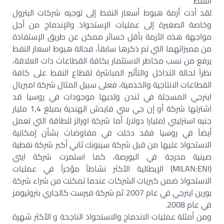
النفط
لقد أدت أزمة هبوط أسعار النفط إلى توجيه شركات البترول
وخاصة الصغيرة إلى عمليات الإستحواذ والإندماج من أجل
مواجهة هذه الأزمة بأقل خسائر ممكن عن طريق الإستفادة
من مميزاتهما التي تم ذكرها سابقاً، فحالة هبوط اسعار النفط
يرفع من نسب مخاطر الاستثمار بكافة القطاعات ذات العلاقة،
نظراً لحالة التداخل والتأثير المباشرة لقطاع النفط على كافة
القطاعات الانتاجية والخدمية، فعلى سبيل المثال شركة امبريال
اينرجي المسجلة في لندن ولديها موجودات في روسيا قد
اشترتها شركة أو إن جي سي فايدش الهندية بمبلغ 1,4 مليار
جنيه استرليني (مليارا دولار). أما شركة اورالز للطاقة التي تعمل
أيضاً في روسيا فقد دخلت في مفاوضات بشأن إمكانية
الاستحواذ عليها من قبل شركة سينوبك ثاني أكبر شركة نفطية
صينية مدرجة في البورصة، كما استمرت شركة ايني
(MILAN:ENI) الإيطالية الأكثر نشاطاً مؤخراً في عمليات
الاستحواذ ضمن كبريات الشركات عندما تمكنت من شراء شركة
بورين اينرجي في عام 2007 ثم شركة فيرست كالجاري بتروليومز
في عام 2008.
ومن أمثلة عمليات الاندماج والاستحواذ الناجحة و الأكثر شهرة