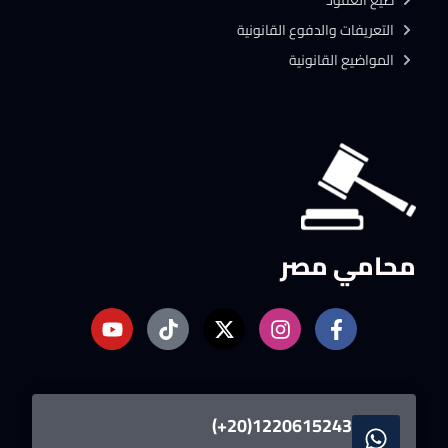
صيغ العقود
التعريفات والدفوع القانونية
المواضيع القانونية
محامي مصر
1220615243(20+)