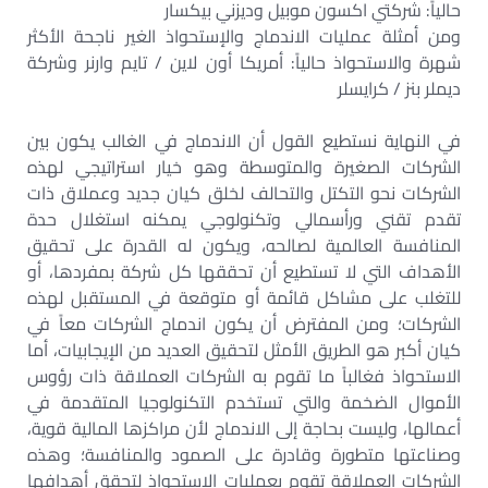
حالياً: شركتي اكسون موبيل وديزني بيكسار
ومن أمثلة عمليات الاندماج والإستحواذ الغير ناجحة الأكثر
شهرة والاستحواذ حالياً: أمريكا أون لاين / تايم وارنر وشركة
ديملر بنز / كرايسلر
في النهاية نستطيع القول أن الاندماج في الغالب يكون بين
الشركات الصغيرة والمتوسطة وهو خيار استراتيجي لهذه
الشركات نحو التكتل والتحالف لخلق كيان جديد وعملاق ذات
تقدم تقني ورأسمالي وتكنولوجي يمكنه استغلال حدة
المنافسة العالمية لصالحه، ويكون له القدرة على تحقيق
الأهداف التي لا تستطيع أن تحققها كل شركة بمفردها، أو
للتغلب على مشاكل قائمة أو متوقعة في المستقبل لهذه
الشركات؛ ومن المفترض أن يكون اندماج الشركات معاً في
كيان أكبر هو الطريق الأمثل لتحقيق العديد من الإيجابيات، أما
الاستحواذ فغالباً ما تقوم به الشركات العملاقة ذات رؤوس
الأموال الضخمة والتي تستخدم التكنولوجيا المتقدمة في
أعمالها، وليست بحاجة إلى الاندماج لأن مراكزها المالية قوية،
وصناعتها متطورة وقادرة على الصمود والمنافسة؛ وهذه
الشركات العملاقة تقوم بعمليات الاستحواذ لتحقق أهدافها