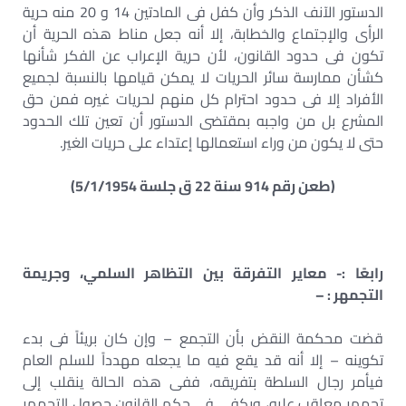
الدستور الآنف الذكر وأن كفل فى المادتين 14 و 20 منه حرية
الرأى والإجتماع والخطابة، إلا أنه جعل مناط هذه الحرية أن
تكون فى حدود القانون، لأن حرية الإعراب عن الفكر شأنها
كشأن ممارسة سائر الحريات لا يمكن قيامها بالنسبة لجميع
الأفراد إلا فى حدود احترام كل منهم لحريات غيره فمن حق
المشرع بل من واجبه بمقتضى الدستور أن تعين تلك الحدود
حتى لا يكون من وراء استعمالها إعتداء على حريات الغير.
(طعن رقم 914 سنة 22 ق جلسة 5/1/1954)
رابعًا :- معاير التفرقة بين التظاهر السلمي، وجريمة
التجمهر : –
قضت محكمة النقض بأن التجمع – وإن كان بريئاً فى بدء
تكوينه – إلا أنه قد يقع فيه ما يجعله مهدداً للسلم العام
فيأمر رجال السلطة بتفريقه، ففى هذه الحالة ينقلب إلى
تجمهر معاقب عليه، ويكفي فى حكم القانون حصول التجمهر