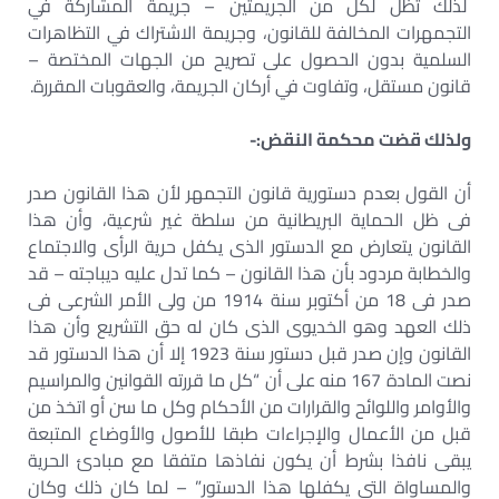
لذلك تظل لكل من الجريمتين – جريمة المشاركة في
التجمهرات المخالفة للقانون، وجريمة الاشتراك في التظاهرات
السلمية بدون الحصول على تصريح من الجهات المختصة –
قانون مستقل، وتفاوت في أركان الجريمة، والعقوبات المقررة.
ولذلك قضت محكمة النقض:-
أن القول بعدم دستورية قانون التجمهر لأن هذا القانون صدر
فى ظل الحماية البريطانية من سلطة غير شرعية، وأن هذا
القانون يتعارض مع الدستور الذى يكفل حرية الرأى والاجتماع
والخطابة مردود بأن هذا القانون – كما تدل عليه ديباجته – قد
صدر فى 18 من أكتوبر سنة 1914 من ولى الأمر الشرعى فى
ذلك العهد وهو الخديوى الذى كان له حق التشريع وأن هذا
القانون وإن صدر قبل دستور سنة 1923 إلا أن هذا الدستور قد
نصت المادة 167 منه على أن “كل ما قررته القوانين والمراسيم
والأوامر واللوائح والقرارات من الأحكام وكل ما سن أو اتخذ من
قبل من الأعمال والإجراءات طبقا للأصول والأوضاع المتبعة
يبقى نافذا بشرط أن يكون نفاذها متفقا مع مبادئ الحرية
والمساواة التى يكفلها هذا الدستور” – لما كان ذلك وكان