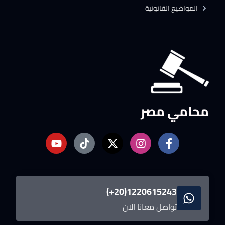
المواضيع القانونية
محامي مصر
1220615243(20+)
تواصل معانا الان