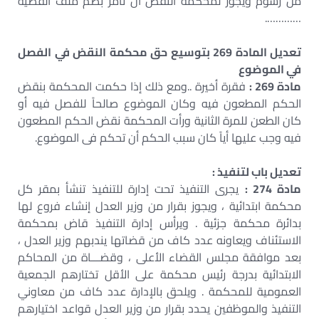
من رسوم ويجوز لمحكمة النقض أن تأمر بضم ملف القضية
………….
تعديل المادة 269 بتوسيع حق محكمة النقض في الفصل
في الموضوع
مادة 269 :
فقرة أخيرة ..ومع ذلك إذا حكمت المحكمة بنقض
الحكم المطعون فيه وكان الموضوع صالحاً للفصل فيه أو
كان الطعن للمرة الثانية ورأت المحكمة نقض الحكم المطعون
فيه وجب عليها أياً كان سبب الحكم أن تحكم فى الموضوع.
تعديل باب لتنفيذ :
مادة 274 :
يجرى التنفيذ تحت إدارة للتنفيذ تنشأ بمقر كل
محكمة ابتدائية ، ويجوز بقرار من وزير العدل إنشاء فروع لها
بدائرة محكمة جزئية . ويرأس إدارة التنفيذ قاض بمحكمة
الاستئناف ويعاونه عدد كاف من قضاتها يندبهم وزير العدل ،
بعد موافقة مجلس القضاء الأعلى ، وقضـــاة من المحاكم
الابتدائية بدرجة رئيس محكمة على الأقل تختارهم الجمعية
العمومية للمحكمة . ويلحق بالإدارة عدد كاف من معاوني
التنفيذ والموظفين يحدد بقرار من وزير العدل قواعد اختيارهم