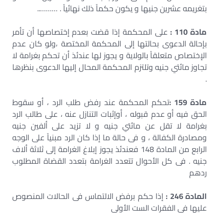
بتغريمه عشرين جنيها و يكون حكماً ذلك نهائياً . ………..
مادة 110 :
على المحكمة إذا قضت بعدم إختصاصها أن تأمر
بإحالة الدعوى بحالتها إلى المحكمة المختصة ،ولو كان عدم
الإختصاص متعلقاً بالولاية و يجوز لها عندئذ أن تحكم بغرامة لا
تجاوز مائتي جنيه وتلتزم المحكمة المحال إليها الدعوى بنظرها
.
مادة 159 :
تحكم المحكمة عند رفض طلب الرد ، أو سقوط
الحق فيه أو عدم قبوله ، أوإثبات التنازل عنه ، على طالب الرد
بغرامة لا تقل عن مائتي جنيه و لا تزيد على ألفين جنيه
ومصادرة الكفالة ، و فى حالة ما إذا كان الرد مبنياً على الوجه
الرابع من المادة 148 فعندئذ يجوز إبلاغ الغرامة إلى ثلاثة ألاف
جنيه . فى كل الأحوال تتعدد الغرامة بتعدد القضاة المطلوب
ردهم
المادة 246 :
إذا حكم برفض الالتماس فى الحالات المنصوص
عليها فى الفقرات الست الأولى