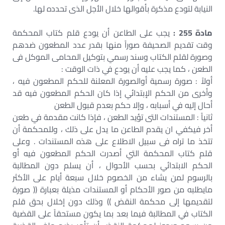
النيابة لتودع مذكرة بأقوالها خلال الأجل الذى تحدده لها.
مادة 255 :
يجب على الطاعن أن يودع قلم كتاب المحكمة
وقت تقديم الصحيفة صوراً منها بقدر عدد المطعون ضدهم
وصورة لقلم الكتاب وسند رسمي بتوكيل المحامى الموكل فى
الطعن ، كما يجب عليه أن يودع في ذات الوقت :
أولاً : صورة رسمية أوالصورة المعلنة للحكم المطعون فيه ،
وأخرى من الحكم الإبتدائي إذا كان الحكم المطعون فيه قد
أحال إليه في أسبابه ، وإلا حكم بعدم قبول الطعن
ثانياً : المستندات التى تؤيد الطعن ، فإذا كانت مقدمة في طعن
أخر فيكفي ان يقدم الطاعن ما يدل على ذلك ، وللمحكمة أن
تتخذ ما تراه فى سبيل الاطلاع على هذه المستندات . وعلى
قلم كتاب المحكمة التي أصدرت الحكم المطعون فيه أو
الحكم الابتدائي بحسب الأحوال ، أن يسلم دون المطالبة
بالرسوم لمن يشاء من الخصوم خلال سبعة أيام على الأكثر
مايطلبه من صور الأحكام أو المستندات مذيلة بعبارة (( صورة
لتقديمها إلى محكمة النقض )) وذلك دون إخلال بحق قلم
الكتاب في المطالبة فيما بعد بما يكون مستحقاً على القضية