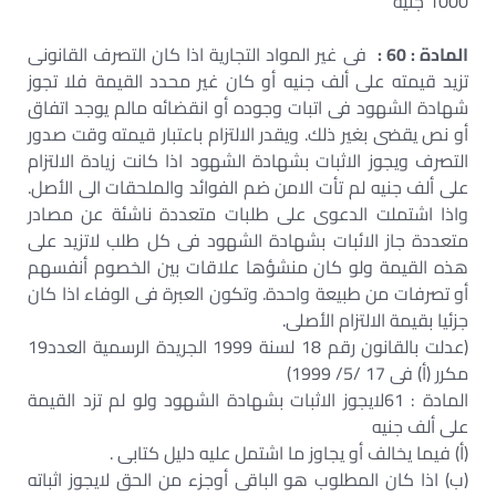
1000 جنيه
المادة : 60 :
فى غير المواد التجارية اذا كان التصرف القانونى
تزيد قيمته على ألف جنيه أو كان غير محدد القيمة فلا تجوز
شهادة الشهود فى اتبات وجوده أو انقضائه مالم يوجد اتفاق
أو نص يقضى بغير ذلك. ويقدر الالتزام باعتبار قيمته وقت صدور
التصرف ويجوز الاثبات بشهادة الشهود اذا كانت زيادة الالتزام
على ألف جنيه لم تأت الامن ضم الفوائد والملحقات الى الأصل.
واذا اشتملت الدعوى على طلبات متعددة ناشئة عن مصادر
متعددة جاز الائبات بشهادة الشهود فى كل طلب لاتزيد على
هذه القيمة ولو كان منشؤها علاقات بين الخصوم أنفسهم
أو تصرفات من طبيعة واحدة. وتكون العبرة فى الوفاء اذا كان
جزئيا بقيمة الالتزام الأصلى.
(عدلت بالقانون رقم 18 لسنة 1999 الجريدة الرسمية العدد19
مكرر (أ) فى 17 /5/ 1999)
المادة : 61لايجوز الاثبات بشهادة الشهود ولو لم تزد القيمة
على ألف جنيه
(أ) فيما يخالف أو يجاوز ما اشتمل عليه دليل كتابى .
(ب) اذا كان المطلوب هو الباقى أوجزء من الحق لايجوز اثباته