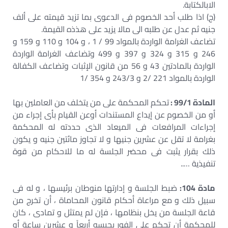
الابالكتابة.
(ج) اذا طلب أحد الخصوم فى الدعوى بما تزيد قيمته على ألف
جنيه ثم عدل عن طلبه الى مالا يزيد على هذذه القيمة.
تضاعف الغرامة الواردة بالمواد 99 / 1 ، و 104 و 110 و 159 و
246 و 315 و 324 و 397 و 499 وتضاعف الغرامة الواردة
الواردة بالمادتين 43 و 56 من قانون الإثبات وتضاعف الكفالة
الواردة بالمواد 221 /2 و 243/3 و 354 /1
المادة 99/1 :
تحكم المحكمة على من يتخلف من العاملين بها
أو من الخصوم عن إيداع المستندات أوعن القيام بأى إجراء من
إجراءات المرافعات فى الميعاد الذى حددته له المحكمة
بغرامة لا تقل عن عشرين جنيها و لا تجاوز مائتين جنيه و يكون
ذلك بقرار يثبت فى محضر الجلسة له ما للاحكام من قوة
تنفيذية …..
مادة 104:
ضبط الجلسة و إدارتها منوطان برئيسها ، و له فى
سبيل ذلك و مع مراعاة أحكام قانون المحاماة ، أن تخرج من
قاعة الجلسة من يخل بنظامها ، فإن لم يمتثل و تمادى ، كان
للمحكمة أن تحكم على الفور بحبسه أربعاً و عشرين ساعة أو