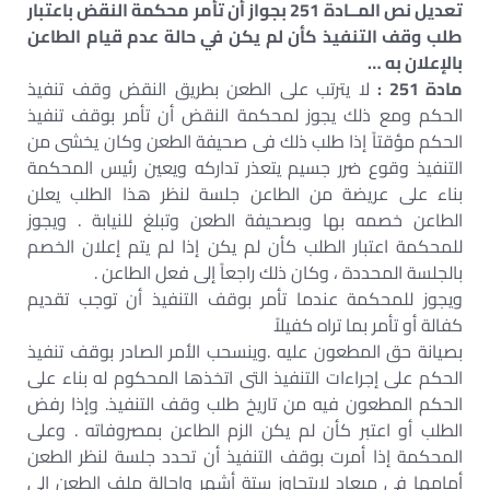
تعديل نص المــادة 251 بجواز أن تأمر محكمة النقض باعتبار
طلب وقف التنفيذ كأن لم يكن في حالة عدم قيام الطاعن
بالإعلان به …
مادة 251 :
لا يترتب على الطعن بطريق النقض وقف تنفيذ
الحكم ومع ذلك يجوز لمحكمة النقض أن تأمر بوقف تنفيذ
الحكم مؤقتاً إذا طلب ذلك فى صحيفة الطعن وكان يخشى من
التنفيذ وقوع ضرر جسيم يتعذر تداركه ويعين رئيس المحكمة
بناء على عريضة من الطاعن جلسة لنظر هذا الطلب يعلن
الطاعن خصمه بها وبصحيفة الطعن وتبلغ للنيابة . ويجوز
للمحكمة اعتبار الطلب كأن لم يكن إذا لم يتم إعلان الخصم
بالجلسة المحددة ، وكان ذلك راجعاً إلى فعل الطاعن .
ويجوز للمحكمة عندما تأمر بوقف التنفيذ أن توجب تقديم
كفالة أو تأمر بما تراه كفيلاً
بصيانة حق المطعون عليه .وينسحب الأمر الصادر بوقف تنفيذ
الحكم على إجراءات التنفيذ التى اتخذها المحكوم له بناء على
الحكم المطعون فيه من تاريخ طلب وقف التنفيذ. وإذا رفض
الطلب أو اعتبر كأن لم يكن الزم الطاعن بمصروفاته . وعلى
المحكمة إذا أمرت بوقف التنفيذ أن تحدد جلسة لنظر الطعن
أمامها فى ميعاد لايتجاوز ستة أشهر وإحالة ملف الطعن إلى