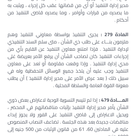
مدير إدارة التنفيذ أو أى من قضاتها عقب كل إجراء ، ويثبت به
ما يصدره من قرارات وأوامر ، وما يصدره قاضى التنفيذ من
أحكام .
المادة 279 :
يجرى التنفيذ بواسطة معاوني التنفيذ وهم
ملزمون بنـــاء على طلب ذي الشأن ، متى سلم السند التنفيذي
لإدارة التنفيذ . فإذا امتنع معاون التنفيذ عن القايم بأي من
إجراءات التنفيذ كان لصاحب الشأن أن يرفع الأمر بعريضة غلى
مدي إدارة التنفيذ . وإذا وقعت مقاومة أو تعد على معاون
التنفيذ وجب عليه أن يتخذ جميع الوسائل التحفظية وله في
سبيل ذلك ( بعد عرض الأمر على مدير إدارة التنفيذ ) أن يطلب
معونة القوة العامة والسلطة المحلية .
المــــادة 479 :
إذا لم تتيسر التسوية الودية لاعتراض بعض ذوي
الشأن يأمر مدير إدارة التنفيذ بإثبات مناقضاتهم في المحضر ،
ويحيل الاعتراض إلى قاضي التنفيذ على الفور ولا يجوز إبداء
مناقضات جديدة بعد هذه الجلسة . تضاعف النصاب المنصوص
عليه في المادتين 60، 61 من قانون الإثبات من 500 جنيه إلى