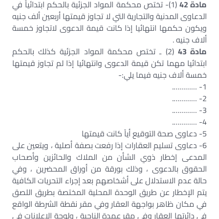
مادة 42
(1)- تختص محكمة المواد الجزئية بالحكم ابتدائياً في
الدعاوى المدنية والتجارية التي لا تجاوز قيمتها أربعين ألف جنيه
ويكون حكمها انتهائيا إذا كانت قيمة الدعوى لاتجاوز خمسة
ألاف جنيه .
مادة 43
(2) ـ تختص محكمة المواد الجزئية كذلك بالحكم
ابتدائيا مهما تكن قيمة الدعوى وانتهائيا إذا لم تجاوز قيمتها
خمسة ألاف جنيه فيما يلي:-
1- ………….
2- ………….
3- ………….
4- ………….
5- دعاوى صحة التوقيع أياً كانت قيمتها
6- دعاوى تسليم العقارات إذا رفعت بصفة أصلية ، ويتعين على
المدعى إخطار ذوي الشأن من الملاك والحائزين وأصحاب
الحقوق بالدعوى ، وذلك بورقة من أوراق المحضرين ، وفي
حالة عدم الاستدلال على أشخاصهم بعد إجراء التحريات الكافية
يتم الإخطار عن طريق الوحدة المحلية المختصة بطريق اللصق
في مكان ظاهر بواجهة العقار وفي مقر نقطة الشرطة الواقع
في دائرتها العقار وفي مقر عمدة الناحية ، ولوحة الإعلانات في