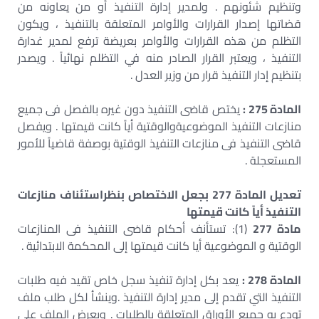
وتنظيم شئونهم . ولمدير إدارة التنفيذ أو من يعاونه من
قضاتها إصدار القرارات والأوامر المتعلقة بالتنفيذ ، ويكون
التظلم من هذه القرارات والأوامر بعريضة ترفع لمدير غدارة
التنفيذ ، ويعتبر القرار الصادر منه في التظلم نهائياً . ويصدر
بتنظيم إدار التنفيذ قرار من وزير العدل .
المادة 275 :
يختص قاضى التنفيذ دون غيره بالفصل فى جميع
منازعات التنفيذ الموضوعيةوالوقتية أياً كانت قيمتها . ويفصل
قاضى التنفيذ فى منازعات التنفيذ الوقتية بوصفة قاضياً للأمور
المستعجلة .
تعديل المادة 277 بجعل الاختصاص بنظراستئناف منازعات
التنفيذ أياً كانت قيمتها
مادة 277
(1): تستأنف أحكام قاضى التنفيذ فى المنازعات
الوقتية و الموضوعية أيا كانت قيمتها إلى المحكمة الابتدائية .
المادة 278 :
يعد بكل إدارة تنفيذ سجل خاص تقيد فيه طلبات
التنفيذ التي تقدم إلى مدير إدارة التنفيذ .وينشأ لكل طلب ملف
تودع به جميع الأوراق المتعلقة بالطلبات . ويعرض الملف على