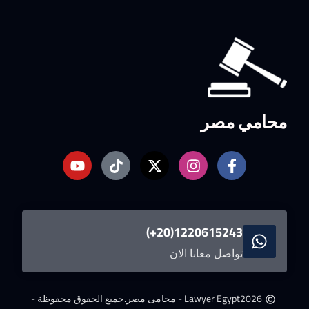
محامي مصر
1220615243(20+)
تواصل معانا الان
2026
Lawyer Egypt - محامى مصر.
جميع الحقوق محفوظة -