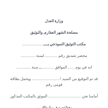
وزارة العدل
مصلحة الشهر العقارى والتوثيق
مكتب التوثيق النموذجي بــــ
…………………
محضر تصديق رقم …………. لسنة ……………
انه في يوم ……. الموافق ………….ــ سنة ……………
قد تم التوقيع من السيد / ………………………. ويحمل بطاقة
قومى رقم
أمامنا نحن ……………………………. الموثق بالمكتب المذكور
وهذا تصديق منا بذلك ،،،،