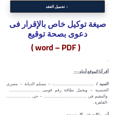
↓
تحميل العقد
صيغة توكيل خاص بالإقرار فى
دعوى بصحة توقيع
( word – PDF )
أقر أنا الموقع أدناه : –
السيد /
………………………………….. – مسلم الديانة – مصرى
الجنسية – ويحمل بطاقة رقم قومى …………………………
والمقيم فى …………………………………… – حى ……………………
-القاهرة .
أنني وكلت عنى كل من : –