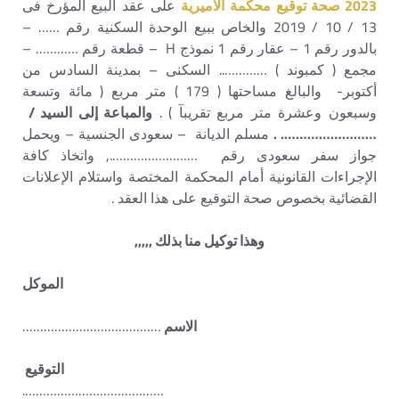
2023 صحة توقيع محكمة
الاميرية
على عقد البيع المؤرخ فى
13 / 10 / 2019 والخاص ببيع الوحدة السكنية رقم …… –
بالدور رقم 1 – عقار رقم 1 نموذج H – قطعة رقم ………… –
مجمع ( كمبوند ) ………….. السكنى – بمدينة السادس من
أكتوبر- والبالغ مساحتها ( 179 ) متر مربع ( مائة وتسعة
وسبعون وعشرة متر مربع تقريبآ ) .
والمباعة إلى السيد /
……………………. .
مسلم الديانة – سعودى الجنسية – ويحمل
جواز سفر سعودى رقم ……………………., واتخاذ كافة
الإجراءات القانونية أمام المحكمة المختصة واستلام الإعلانات
القضائية بخصوص صحة التوقيع على هذا العقد .
وهذا توكيل منا بذلك ,,,,,
الموكل
الاسم
…………………………………
التوقيع
………………………………….