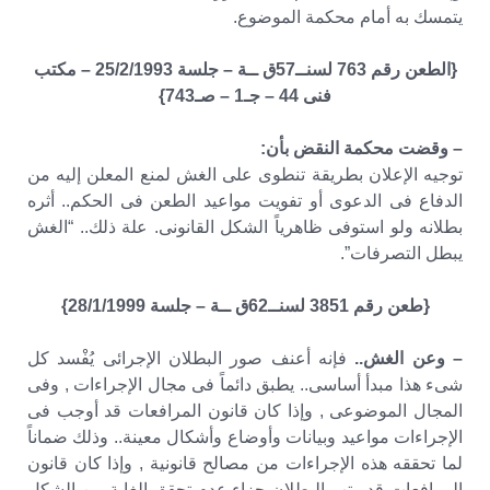
يتمسك به أمام محكمة الموضوع.
{الطعن رقم 763 لسنــ57ق ــة – جلسة 25/2/1993 – مكتب
فنى 44 – جـ1 – صـ743}
– وقضت محكمة النقض بأن:
توجيه الإعلان بطريقة تنطوى على الغش لمنع المعلن إليه من
الدفاع فى الدعوى أو تفويت مواعيد الطعن فى الحكم.. أثره
بطلانه ولو استوفى ظاهرياً الشكل القانونى. علة ذلك.. “الغش
يبطل التصرفات”.
{طعن رقم 3851 لسنــ62ق ــة – جلسة 28/1/1999}
– وعن الغش..
فإنه أعنف صور البطلان الإجرائى يُفْسد كل
شىء هذا مبدأ أساسى.. يطبق دائماً فى مجال الإجراءات , وفى
المجال الموضوعى , وإذا كان قانون المرافعات قد أوجب فى
الإجراءات مواعيد وبيانات وأوضاع وأشكال معينة.. وذلك ضماناً
لما تحققه هذه الإجراءات من مصالح قانونية , وإذا كان قانون
المرافعات قد رتب البطلان جزاء عدم تحقق الغاية من الشكل