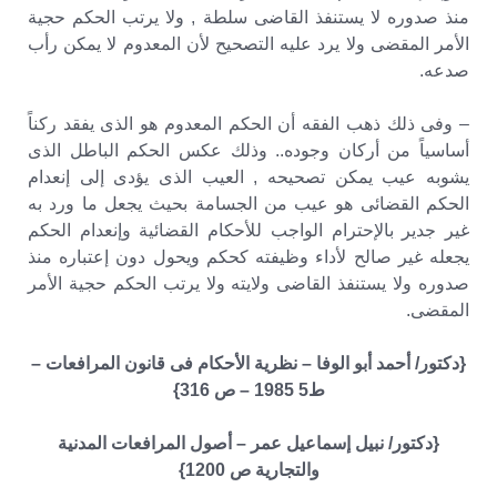
منذ صدوره لا يستنفذ القاضى سلطة , ولا يرتب الحكم حجية
الأمر المقضى ولا يرد عليه التصحيح لأن المعدوم لا يمكن رأب
صدعه.
– وفى ذلك ذهب الفقه أن الحكم المعدوم هو الذى يفقد ركناً
أساسياً من أركان وجوده.. وذلك عكس الحكم الباطل الذى
يشوبه عيب يمكن تصحيحه , العيب الذى يؤدى إلى إنعدام
الحكم القضائى هو عيب من الجسامة بحيث يجعل ما ورد به
غير جدير بالإحترام الواجب للأحكام القضائية وإنعدام الحكم
يجعله غير صالح لأداء وظيفته كحكم ويحول دون إعتباره منذ
صدوره ولا يستنفذ القاضى ولايته ولا يرتب الحكم حجية الأمر
المقضى.
{دكتور/ أحمد أبو الوفا – نظرية الأحكام فى قانون المرافعات –
ط5 1985 – ص 316}
{دكتور/ نبيل إسماعيل عمر – أصول المرافعات المدنية
والتجارية ص 1200}