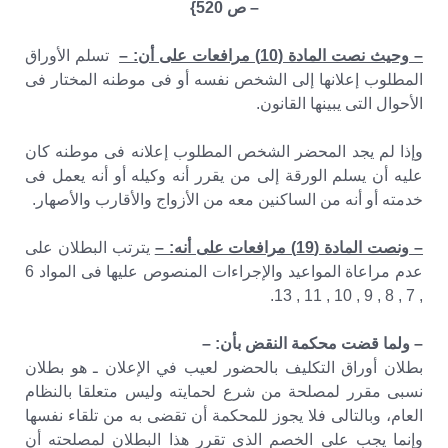
– ص 520}
– وحيث نصت المادة (10) مرافعات على أن: –
تسلم الأوراق
المطلوب إعلانها إلى الشخص نفسه أو فى موطنه المختار فى
الأحوال التى يبينها القانون.
وإذا لم يجد المحضر الشخص المطلوب إعلانه فى موطنه كان
عليه أن يسلم الورقة إلى من يقرر أنه وكيله أو أنه يعمل فى
خدمته أو أنه من الساكنين معه من الأزواج والأقارب والأصهار.
– ونصت المادة (19) مرافعات على أنه: –
يترتب البطلان على
عدم مراعاة المواعيد والإجراءات المنصوص عليها فى المواد 6
, 7 , 8 , 9 , 10 , 11 , 13.
– ولما قضت محكمة النقض بأن: –
بطلان أوراق التكليف بالحضور لعيب في الإعلان ـ هو بطلان
نسبى مقرر لمصلحة من شرع لحمايته وليس متعلقا بالنظام
العام، وبالتالى فلا يجوز للمحكمة أن تقضى به من تلقاء نفسها
وإنما يجب على الخصم الذى تقرر هذا البطلان لمصلحته أن