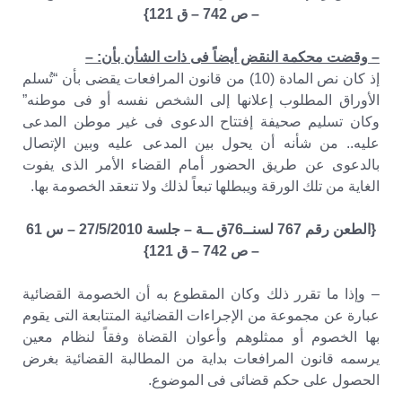
– ص 742 – ق 121}
– وقضت محكمة النقض أيضاً فى ذات الشأن بأن: –
إذ كان نص المادة (10) من قانون المرافعات يقضى بأن “تُسلم
الأوراق المطلوب إعلانها إلى الشخص نفسه أو فى موطنه”
وكان تسليم صحيفة إفتتاح الدعوى فى غير موطن المدعى
عليه.. من شأنه أن يحول بين المدعى عليه وبين الإتصال
بالدعوى عن طريق الحضور أمام القضاء الأمر الذى يفوت
الغاية من تلك الورقة ويبطلها تبعاً لذلك ولا تنعقد الخصومة بها.
{الطعن رقم 767 لسنــ76ق ــة – جلسة 27/5/2010 – س 61
– ص 742 – ق 121}
– وإذا ما تقرر ذلك وكان المقطوع به أن الخصومة القضائية
عبارة عن مجموعة من الإجراءات القضائية المتتابعة التى يقوم
بها الخصوم أو ممثلوهم وأعوان القضاة وفقاً لنظام معين
يرسمه قانون المرافعات بداية من المطالبة القضائية بغرض
الحصول على حكم قضائى فى الموضوع.