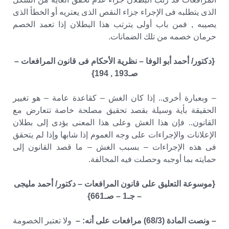
الذى يتطلبه فى الإجراء جزاء النقص الذى يعتريه أو الخطأ الذى
يصيبه , فمن باب أولى يترتب هذا البطلان إذا تعمد الخصم
حرمان خصمه من تلك الضمانات.
{دكتور/ أحمد أبو الوفا – نظرية الأحكام فى قانون المرافعات –
صـ193 , 194}
– وبعبارة أخرى.. إذا كان الغش – كقاعدة عامة – هو تغيير
الحقيقة بأية وسيلة بقصد تحقيق مصلحة خاصة تتعارض مع
القانون.. فإن هذا الغش وعلى هذا المعنى يؤدى إلى بطلان
الإعلانات والإجراءات على وجه العموم إذا شابها وإذا لم يتحقق
فى هذه الإجراءات – بسبب الغش – ما قصد القانون إلى
حمايته بما أوجبه وحصلت فيه المخالفة.
{موسوعة التعليق على قانون المرافعات – دكتور/ أحمد مليجى
– جـ1 – صـ661}
– ونصت المادة (68/3) مرافعات على أنه: –
ولا تعتبر الخصومة