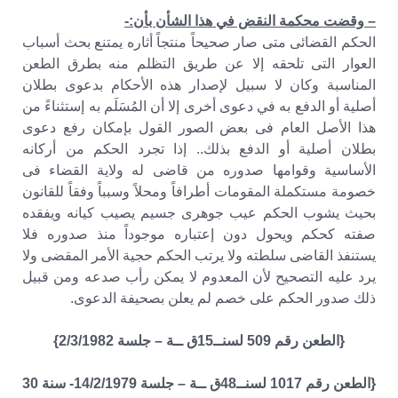
– وقضت محكمة النقض في هذا الشأن بأن:-
الحكم القضائى متى صار صحيحاً منتجاً أثاره يمتنع بحث أسباب
العوار التى تلحقه إلا عن طريق التظلم منه بطرق الطعن
المناسبة وكان لا سبيل لإصدار هذه الأحكام بدعوى بطلان
أصلية أو الدفع به في دعوى أخرى إلا أن المُسَلَم به إستثناءً من
هذا الأصل العام فى بعض الصور القول بإمكان رفع دعوى
بطلان أصلية أو الدفع بذلك.. إذا تجرد الحكم من أركانه
الأساسية وقوامها صدوره من قاضى له ولاية القضاء فى
خصومة مستكملة المقومات أطرافاً ومحلاً وسبباً وفقاً للقانون
بحيث يشوب الحكم عيب جوهرى جسيم يصيب كيانه ويفقده
صفته كحكم ويحول دون إعتباره موجوداً منذ صدوره فلا
يستنفذ القاضى سلطته ولا يرتب الحكم حجية الأمر المقضى ولا
يرد عليه التصحيح لأن المعدوم لا يمكن رأب صدعه ومن قبيل
ذلك صدور الحكم على خصم لم يعلن بصحيفة الدعوى.
{الطعن رقم 509 لسنــ15ق ــة – جلسة 2/3/1982}
{الطعن رقم 1017 لسنــ48ق ــة – جلسة 14/2/1979- سنة 30