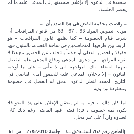
منعقدة فى الدعوى إلا بإعلان صحيفتها إلى المدعى عليه ما لم
يحضر الجلسة.
– وقضت محكمة النقض فى هذا الصدد بأن: –
مؤدى نصوص المواد 63 ، 67 ، 68 من قانون المرافعات أن
شرط قيام الخصومة – كما نظمها قانون المرافعات – هو
الربط بين طرفيها المتخاصمين فى ساحة القضاء.. بالمثول فيها
حقيقةً بالحضور الفعلى أو حكماً بالتخلف عن الحضور مع هذا لا
تقوم المواجهة بين دعوى المدعى ودفاع المدعى عليه ليفصل
بينهما القضاء.. تلك المواجهة التى لا تتأتى – على ما أوجبه
القانون – إلا بإعلان المدعى عليه للحضور أمام القاضى فى
التاريخ المحدد لنظر الدعوى ليحق له الفصل فى خصومة
ومعقودة بين يديه.
لما كان ذلك.. ، فإنه ما لم يتحقق الإعلان على هذا النحو فلا
تكون ثمة خصومة ، فإذا قضى فيها القاضى رغم ذلك كان
قضاؤه وارداً على غير محل.
{الطعن رقم 767 لسنــ76ق ــة – جلسة 27/5/2010 – س 61