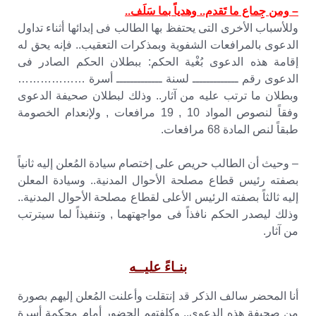
– ومن جِماع ما تَقدم.. وهدياً بما سَلَف..
وللأسباب الأخرى التى يحتفظ بها الطالب فى إبدائها أثناء تداول
الدعوى بالمرافعات الشفوية وبمذكرات التعقيب.. فإنه يحق له
إقامة هذه الدعوى بُغْية الحكم: ببطلان الحكم الصادر فى
الدعوى رقم ـــــــــــــ لسنة ـــــــــــــ أسرة ………………
وبطلان ما ترتب عليه من آثار.. وذلك لبطلان صحيفة الدعوى
وفقاً لنصوص المواد 10 , 19 مرافعات , ولإنعدام الخصومة
طبقاً لنص المادة 68 مرافعات.
– وحيث أن الطالب حريص على إختصام سيادة المُعلن إليه ثانياً
بصفته رئيس قطاع مصلحة الأحوال المدنية.. وسيادة المعلن
إليه ثالثاً بصفته الرئيس الأعلى لقطاع مصلحة الأحوال المدنية..
وذلك ليصدر الحكم نافذاً فى مواجهتهما , وتنفيذاً لما سيترتب
من آثار.
بنـاءً عليــه
أنا المحضر سالف الذكر قد إنتقلت وأعلنت المُعلن إليهم بصورة
من صحيفة هذه الدعوى.. وكلفتهم الحضور أمام محكمة أسرة