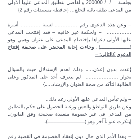
بجلسة / / 200000 والقاضى بتطليق المدعى عليها الأولى
من المدعى طلقة بائنة للخلع… {حافظة مستندات رقم 2}
– وعن هذه الدعوى رقم ………….. لسنة ………… أسرة
…………… – ولحكمة غير خافيه – فقد إفتتحت المدعي
عليها الأولى دعواها بإختصام المدعى على عنوان وهمي وهو
(ـــــــــــــــــــ)..
وجاءت إجابة المحضر على صحيفة إفتتاح
الدعوى كالتالى: –
{عدت بدون إعلان….. وذلك لعدم الإستدلال حيث بالسؤال
بجوار ……………….. لم يتعرف أحد على المذكور وعلى
الطالبة التأكد من صحة العنوان والإرشاد…..}
– ولم تيأس المدعى عليها الأولى رغم ذلك..
وعن طريق التواطؤ والغش ورغبة الحصول على حكم بالتطليق
من المدعى فى غير خصومة منعقدة صحيحة وفق القانون..
إبتكرت عنواناً آخر وهو (ــــــــــــــــــــــــ)..
– وهذا الأمر الذى حال دون إنعقاد الخصومة فى القضية رقم