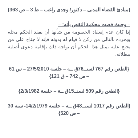
{مبادئ القضاء المدنى – دكتور/ وجدى راغب – ط 3 – ص 363}
– وحيث قضت محكمة النقض بأنه: –
إذا كان عدم إنعقاد الخصومة من شأنها أن يفقد الحكم محله
ويجرده بالتالى من ركن لا قيام له بدونه فإنه لا جناح على من
يحتج عليه بمثل هذا الحكم أن يواجه ذلك بإقامة دعوى أصلية
ببطلانه.
{الطعن رقم 767 لسنــ76ق ــة – جلسة 27/5/2010 – س 61
– ص 742 – ق 121}
{الطعن رقم 509 لسنــ15ق ــة – جلسة 2/3/1982}
{الطعن رقم 1017 لسنــ48ق ــة – جلسة 14/2/1979- سنة 30
– ص 520}