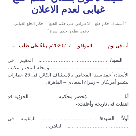
غيابى لعدم الاعلان
” أستئناف حكم خلع – الاعتراض على حكم الخلع – حكم الخلع الغيابي –
دعوى بطلان حكم أسرة “
أنة فى يوم الموافق / / 2020م
بناءً على طلب : –
السيد/
…………………………………….. المقيم فى
………………………………………… ومحله المختار مكتب
الأستاذ/ أحمد سيد المحامي بالإستئناف الكائن فى 26 عمارات
بيتشو أمريكان – زهراء المعادى – القاهرة .
أنا
…………………
مُحضر محكمة
……………..
الجزئية قد
انتقلت فى تاريخه وأعلنت:-
أولاً: السيدة/
………………………….. المقيمة فى
……………………………….. – القاهرة .