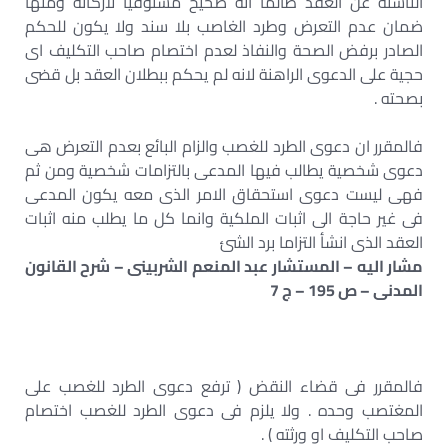
الناشئة عن العقد طالما انه صحيح مستوفيا لاركانه ومنها
ضمان عدم التعرض وطرد الغاصب بلا سند ولا يكون للحكم
الصادر برفض الصحة والنفاذ لعدم اختصام صاحب التكليف اى
حجية على الدعوى الراهنة لانه لم يحكم ببطلان العقد بل قضى
بصحته .
فالمقرر ان دعوى الطرد للغصب والزام البائع بعدم التعرض هى
دعوى شخصية يطالب فيها المدعى بالتزامات شخصية ومن ثم
فهى ليست دعوى استحقاق الامر الذى معه يكون المدعى
فى غير حاجة الى اثبات الملكية وانما كل ما يطلب منه اثبات
العقد الذى انشأ التزاما برد الشئ
مشار اليه – المستشار عبد المنعم الشربينى – شرح القانون
المدنى – ص 195 – ج 7
فالمقرر فى قضاء النقض ( ترفع دعوى الطرد للغصب على
المغتصب وحده . ولا يلزم فى دعوى الطرد للغصب اختصام
صاحب التكليف او ورثته ) .