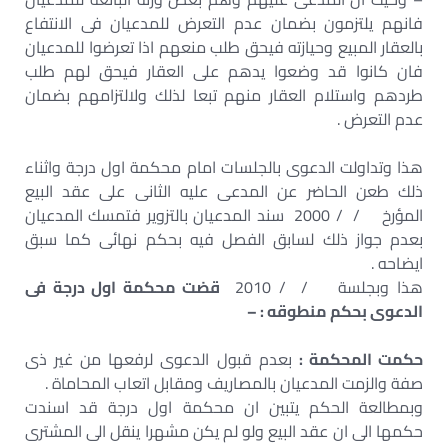
فانهم يلتزمون بضمان عدم التعرض للمدعيان فى الانتفاع
بالعقار المبيع وحيازته فيحق طلب منعهم اذا تعرضوا للمدعيان
فان كانوا قد وضعوا يدهم على العقار فيحق لهم طلب
طردهم واستلام العقار منهم تبعا لذلك ولالتزامهم بضمان
عدم التعرض .
هذا وتداولت الدعوى بالجلسات امام محكمة اول درجة واثناء
ذلك طعن الحاضر عن المدعى عليه الثانى على عقد البيع
المؤرخ / / 2000 سند المدعيان بالتزوير فتمسك المدعيان
بعدم جواز ذلك لسابق الفصل فيه بحكم نهائى كما سبق
ايضاحه .
هذا وبجلسة / / 2010
قضت محكمة اول درجة فى
الدعوى بحكم منطوقه : –
حكمت المحكمة :
بعدم قبول الدعوى لرفعها من غير ذى
صفة والزمت المدعيان بالمصاريف ومقابل اتعاب المحاماة .
وبمطالعة الحكم يتبين ان محكمة اول درجة قد اسندت
حكمها الى ان عقد البيع ولو لم يكن مشهرا ينقل الى المشترى