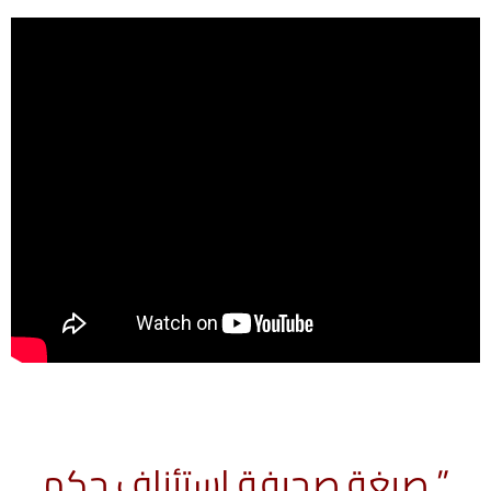
” صيغة صحيفة استئناف حكم