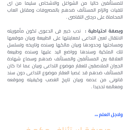
للمستأنفين خاليا من الشواغل والاشخاص سليما من اى
تلفيات والزام المستأنف ضدهم بالمصروفات ومقابل اتعاب
المحاماة على درجتى التقاضى .
وبصفة احتياطية :
ندب خبير فى الدعوى تكون مأموريته
الانتقال لعين التداعى لمعاينتها على الطبيعة وبيان موقعها
ومساحتها وحدودها وبيان مالكها وسنده وتاريخه وتسلسل
تلك الملكية وسندها وواضع اليد عليها وسنده وطبيعة
العلاقة بين المستأنفين والمستأنف ضدهم وسماع شهادة
الجيران الملاصقين للعقار موضوع التداعى وبيان عما اذا كان
المستأنف ضدهم قد غصبا العقار موضوع التداعى دون سند
قانونى من عدمه وبيان تاريخ الغصب وكيفيته وموقعه
ومعالمه تحديدا .
ولاجل العلم ،،،