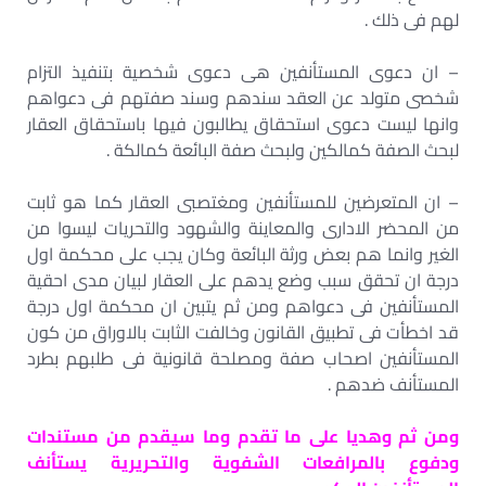
لهم فى ذلك .
– ان دعوى المستأنفين هى دعوى شخصية بتنفيذ التزام
شخصى متولد عن العقد سندهم وسند صفتهم فى دعواهم
وانها ليست دعوى استحقاق يطالبون فيها باستحقاق العقار
لبحث الصفة كمالكين ولبحث صفة البائعة كمالكة .
– ان المتعرضين للمستأنفين ومغتصبى العقار كما هو ثابت
من المحضر الادارى والمعاينة والشهود والتحريات ليسوا من
الغير وانما هم بعض ورثة البائعة وكان يجب على محكمة اول
درجة ان تحقق سبب وضع يدهم على العقار لبيان مدى احقية
المستأنفين فى دعواهم ومن ثم يتبين ان محكمة اول درجة
قد اخطأت فى تطبيق القانون وخالفت الثابت بالاوراق من كون
المستأنفين اصحاب صفة ومصلحة قانونية فى طلبهم بطرد
المستأنف ضدهم .
ومن ثم وهديا على ما تقدم وما سيقدم من مستندات
ودفوع بالمرافعات الشفوية والتحريرية يستأنف