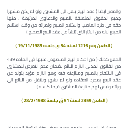
والمقرر ايضا ( عقد البيع ينقل الى المشترى ولو لم يكن مشهرا
جميع الحقوق المتعلقة بالمبيع والدعاوى المرتبطة ، منها
حقه فى طرد الغاصب واستلام المبيع وثمراته من وقت استلام
المبيع لانه من الاثار التى تنشأ عن عقد البيع الصحيح )
( الطعن رقم 1216 لسنة 54 ق جلسة 19/11/1989 )
المقرر كذلك ( من احكام البيع المنصوص عليها فى المادة 439
من القانون المدنى التزام البائع بضمان عدم التعرض للمشترى
فى الانتفاع بالمبيع ومنازعته فيه وهو التزام مؤبد يتولد عن
عقد البيع بمجرد انعقاده ولو لم يشهر وينتقل من البائع الى
ورثته وليس لهم منازعة المشترى فيما كسبه )
( الطعن 2359 لسنة 51 ق جلسة 28/2/1988 )
– وحيث ان المدعى عليهم وهم بعض ورثة البائعة للمدعيان