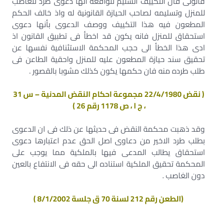
قانونى فان التكييف السليم للواقعة انها دعوى طرد للغاصب
للمنزل وتسليمه لصاحب الحيازة القانونية له واذ خالف الحكم
المطعون فيه هذا التكييف ووصف الدعوى بأنها دعوى
استحقاق للمنزل فانه يكون قد اخطأ فى تطبيق القانون اذ
ادى هذا الخطأ الى حجب المحكمة الاستئنافية نفسها عن
تحقيق سند حيازة المطعون عليه للمنزل واحقية الطاعن فى
طلب طرده منه فان حكمها يكون كذلك مشوبا بالقصور .
( نقض 22/4/1980 مجموعة احكام النقض المدنية – س 31
، ج ا ، ص 1178 رقم 26 )
وقد ذهبت محكمة النقض فى حديثها عن ذلك فى ان الدعوى
بطلب طرد الاخير من دعاوى اصل الحق عدم اعتبارها دعوى
استحقاق يطالب المدعى فيها بالملكية مما يوجب على
المحكمة تحقيق الملكية استناده الى حقه فى الانتفاع بالعين
دون الغاصب .
(الطعن رقم 212 لسنة 70 ق جلسة 8/1/2002 )