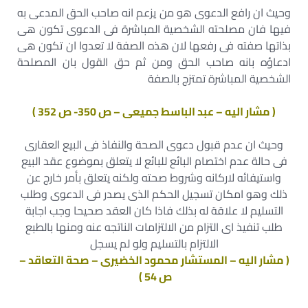
وحيث ان رافع الدعوى هو من يزعم انه صاحب الحق المدعى به
فيها فان مصلحته الشخصية المباشرة فى الدعوى تكون هى
بذاتها صفته فى رفعها لان هذه الصفة لا تعدوا ان تكون هى
ادعاؤه بانه صاحب الحق ومن ثم حق القول بان المصلحة
الشخصية المباشرة تمتزج بالصفة
( مشار اليه – عبد الباسط جميعى – ص 350- ص 352 )
وحيث ان عدم قبول دعوى الصحة والنفاذ فى البيع العقارى
فى حالة عدم اختصام البائع للبائع لا يتعلق بموضوع عقد البيع
واستيفائه لاركانه وشروط صحته ولكنه يتعلق بأمر خارج عن
ذلك وهو امكان تسجيل الحكم الذى يصدر فى الدعوى وطلب
التسليم لا علاقة له بذلك فاذا كان العقد صحيحا وجب اجابة
طلب تنفيذ اى التزام من الالتزامات الناتجه عنه ومنها بالطبع
الالتزام بالتسليم ولو لم يسجل
( مشار اليه – المستشار محمود الخضيرى – صحة التعاقد –
ص 54 )