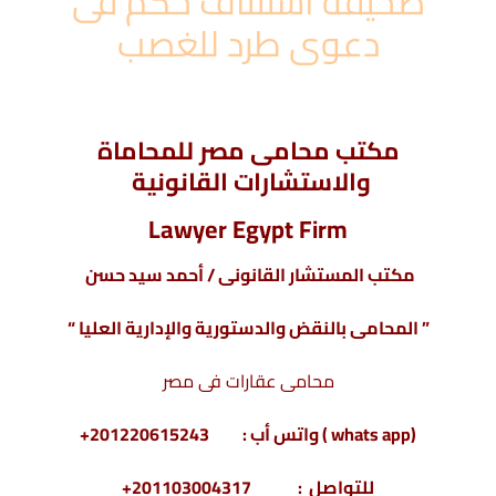
صحيفة استئناف حكم فى
دعوى طرد للغصب
مكتب محامى مصر للمحاماة
والاستشارات القانونية
Lawyer Egypt Firm
مكتب المستشار القانونى / أحمد سيد حسن
” المحامى بالنقض والدستورية والإدارية العليا “
محامى عقارات فى مصر
(whats app ) واتس أب : 201220615243+
للتواصل : 201103004317+