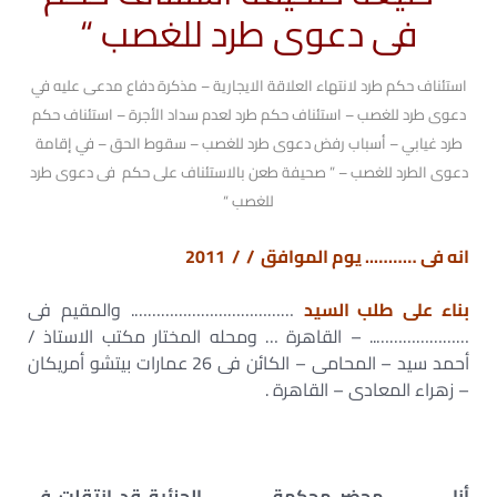
فى دعوى طرد للغصب “
استئناف حكم طرد لانتهاء العلاقة الايجارية – مذكرة دفاع مدعى عليه في
دعوى طرد للغصب – استئناف حكم طرد لعدم سداد الأجرة – استئناف حكم
طرد غيابي – أسباب رفض دعوى طرد للغصب – سقوط الحق – في إقامة
دعوى الطرد للغصب – ” صحيفة طعن بالاستئناف على حكم فى دعوى طرد
للغصب “
انه فى ……….. يوم الموافق / / 2011
بناء على طلب السيد
………………………………. والمقيم فى
………………….. – القاهرة … ومحله المختار مكتب الاستاذ /
أحمد سيد – المحامى – الكائن فى 26 عمارات بيتشو أمريكان
– زهراء المعادى – القاهرة .
أنا
…………
محضر محكمة
………….
الجزئية قد إنتقلت فى