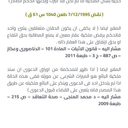
حجية بشأن الملكية ما لم تكن قد اثيرت وبحثها الحكم الصادر )
( نقض 7/12/1995 طعن 1040 س 61 ق )
المقرر ايضا ( لا يكفى ان يكون الحقان متعلقين بشئ واحد
فالحكم برفض ملكية عقار معين لا يمنع المطالبة بحق انتفاع
او بحق ارتفاق على هذا العقار ذاته .
مشار اليه – قانون الاثبات – المادة 101 – الدناصورى وعكاز
– ص 887 – ج 3 – طبعة 2011
المقرر ايضا ( اذا ظهر للمحكمة من اوراق الدعوى ان سند
ملكية البائع هو الميراث الشرعى عن مورثه ففى هذه الحالة
اذا لم يتدخل احد فى الدعوى وينكر على البائع ملكيته عن طريق
هذا المصدر فانه يتعين على القضاء قبول الدعوى )
مشار اليه – د محمد المنجى – صحة التعاقد – ص 215 –
طبعة 2009