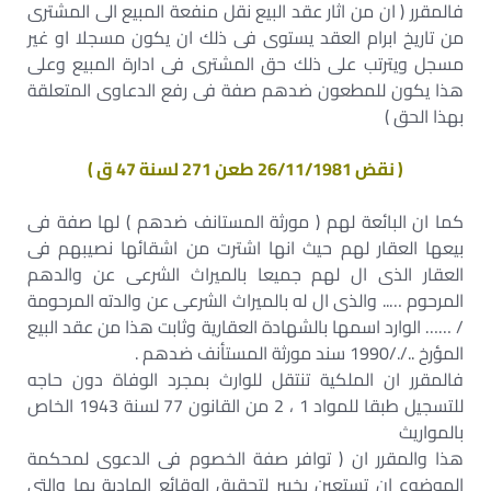
فالمقرر ( ان من اثار عقد البيع نقل منفعة المبيع الى المشترى
من تاريخ ابرام العقد يستوى فى ذلك ان يكون مسجلا او غير
مسجل ويترتب على ذلك حق المشترى فى ادارة المبيع وعلى
هذا يكون للمطعون ضدهم صفة فى رفع الدعاوى المتعلقة
بهذا الحق )
( نقض 26/11/1981 طعن 271 لسنة 47 ق )
كما ان البائعة لهم ( مورثة المستانف ضدهم ) لها صفة فى
بيعها العقار لهم حيث انها اشترت من اشقائها نصيبهم فى
العقار الذى ال لهم جميعا بالميراث الشرعى عن والدهم
المرحوم ….. والذى ال له بالميراث الشرعى عن والدته المرحومة
/ …… الوارد اسمها بالشهادة العقارية وثابت هذا من عقد البيع
المؤرخ .././1990 سند مورثة المستأنف ضدهم .
فالمقرر ان الملكية تنتقل للوارث بمجرد الوفاة دون حاجه
للتسجيل طبقا للمواد 1 ، 2 من القانون 77 لسنة 1943 الخاص
بالمواريث
هذا والمقرر ان ( توافر صفة الخصوم فى الدعوى لمحكمة
الموضوع ان تستعين بخبير لتحقيق الوقائع المادية بها والتى