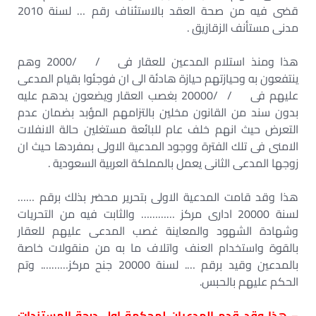
قضى فيه من صحة العقد بالاستئناف رقم … لسنة 2010
مدنى مستأنف الزقازيق .
هذا ومنذ استلام المدعين للعقار فى / /2000 وهم
ينتفعون به وحيازتهم حيازة هادئة الى ان فوجئوا بقيام المدعى
عليهم فى / /20000 بغصب العقار ويضعون يدهم عليه
بدون سند من القانون مخلين بالتزامهم المؤبد بضمان عدم
التعرض حيث انهم خلف عام للبائعة مستغلين حالة الانفلات
الامنى فى تلك الفترة ووجود المدعية الاولى بمفردها حيث ان
زوجها المدعى الثانى يعمل بالمملكة العربية السعودية .
هذا وقد قامت المدعية الاولى بتحرير محضر بذلك برقم ……
لسنة 20000 ادارى مركز ………… والثابت فيه من التحريات
وشهادة الشهود والمعاينة غصب المدعى عليهم للعقار
بالقوة واستخدام العنف واتلاف ما به من منقولات خاصة
بالمدعين وقيد برقم …. لسنة 20000 جنح مركز………. وتم
الحكم عليهم بالحبس.
– هذا وقد قدم المدعيان لمحكمة اول درجة المستندات