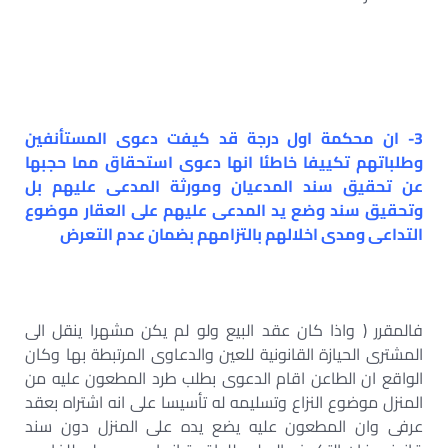
3- ان محكمة اول درجة قد كيفت دعوى المستأنفين
وطلباتهم تكييفا خاطئا انها دعوى استحقاق مما حجبها
عن تحقيق سند المدعيان ومورثة المدعى عليهم بل
وتحقيق سند وضع يد المدعى عليهم على العقار موضوع
التداعى ومدى اخلالهم بالتزامهم بضمان عدم التعرض
فالمقرر ( واذا كان عقد البيع ولو لم يكن مشهرا ينقل الى
المشترى الحيازة القانونية للعين والدعاوى المرتبطة بها وكان
الواقع ان الطاعن اقام الدعوى بطلب طرد المطعون عليه من
المنزل موضوع النزاع وتسليمه له تأسيسا على انه اشتراه بعقد
عرفى وان المطعون عليه يضع يده على المنزل دون سند