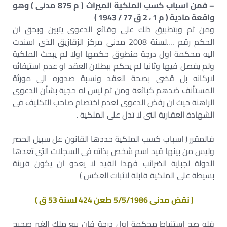
– فمن اسباب كسب الملكية الميراث ( م 875 مدنى ) وهو
واقعة مادية ( م 1 ، 2 ق 77 / 1943 )
ومن ثم وبتطبيق ذلك على وقائع الدعوى يتبين وبحق ان
الحكم رقم ….لسنة 2008 مدنى مركز الزقازيق الذى اسندت
اليه محكمة اول درجة منطوق حكمها اولا لم يبحث الملكية
ولم يفصل فيها وثانيا لم يحكم ببطلان العقد او عدم استيفائه
لاركانه بل قضى بصحة العقد ونسبة صدوره الى مورثة
المستأنف ضدهم كبائعة ومن ثم ليس له حجية بشأن الدعوى
الراهنة حيث ان رفض الدعوى لعدم اختصام صاحب التكليف فى
الشهادة العقارية التى لا تدل على الملكية .
فالمقرر ( اسباب كسب الملكية حددها القانون عل سبيل الحصر
وليس من بينها قيد اسم شخص بذاته فى السجلات التى تعدها
الدولة لجباية الضرائب فهذا القيد لا يعدو ان يكون قرينة
بسيطة على الملكية قابلة لاثبات العكس )
( نقض مدنى 5/5/1986 طعن 424 لسنة 53 ق )
فلو صح استنباط محكمة اول درجة فان بيع ملك الغير صحيح