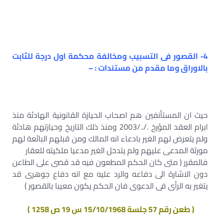
4- القصور فى التسبيب ومخالفة محكمة اول درجة للثابت
بالاوراق وما مقدم من مستندات : –
حيث ان المستأنفين هم اصحاب الحيازة القانونية الهادئة منذ
ابرام العقد المؤرخ ./../2003 ومنذ ذلك التاريخ وحيازتهم هادئة
ولم يتعرض لهم الغير بادعاء انه المالك ومن قبلهم البائعة لهم
مورثة المدعى عليهم ولم يتدخل الغير مدعيا ملكيته للعقار
فالمقرر ( متى كان الحكم المطعون فيه قد قضى على الطاعن
دون الاشارة الى دفاعه والرد عليه مع انه دفاع جوهرى قد
يتغير به الرأى فى الدعوى فان الحكم يكون معيبا بالقصور )
( طعن رقم 57 جلسة 15/10/1968 س 19 ص 1258 )