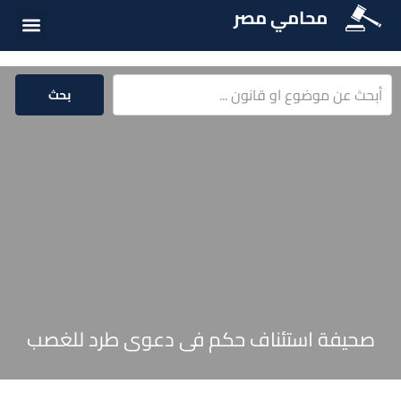
محامي مصر
أسئلة شائع
الخدمات الق
المكتبة الق
بحث
صحيفة استئناف حكم فى دعوى طرد للغصب