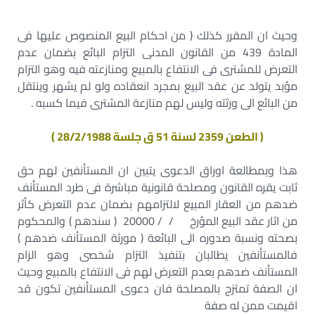
وحيث ان المقرر كذلك ( من احكام البيع المنصوص عليها فى
المادة 439 من القانون المدنى التزام البائع بضمان عدم
التعرض للمشترى فى الانتفاع بالمبيع ومنازعته فيه وهو التزام
مؤبد يتولد عن عقد البيع بمجرد انعقاده ولو لم يشهر وينتقل
من البائع الى ورثته وليس لهم منازعة المشترى فيما كسبه .
( الطعن 2359 لسنة 51 ق جلسة 28/2/1988 )
هذا وبمطالعة اوراق الدعوى يتبين ان المستأنفين لهم حق
ثابت يقره القانون ومصلحة قانونية مباشرة فى طرد المستأنف
ضدهم من العقار المبيع لالتزامهم بضمان عدم التعرض كأثر
من اثار عقد البيع المؤرخ / / 20000 ( سندهم ) والمحكوم
بصحته ونسبة صدوره الى البائعة ( مورثة المستأنف ضدهم )
فالمستأنفين يطالبان بتنفيذ التزام شخصى وهو الزام
المستأنف ضدهم بعدم التعرض لهم فى الانتفاع بالمبيع وحيث
ان الصفة تمتزج بالمصلحة فان دعوى المستأنفين تكون قد
اقيمت ممن له صفة