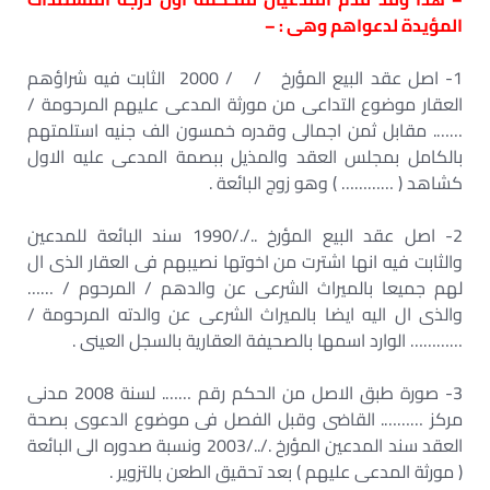
المؤيدة لدعواهم وهى : –
1- اصل عقد البيع المؤرخ / / 2000 الثابت فيه شراؤهم
العقار موضوع التداعى من مورثة المدعى عليهم المرحومة /
……. مقابل ثمن اجمالى وقدره خمسون الف جنيه استلمتهم
بالكامل بمجلس العقد والمذيل ببصمة المدعى عليه الاول
كشاهد ( ………… ) وهو زوج البائعة .
2- اصل عقد البيع المؤرخ .././1990 سند البائعة للمدعين
والثابت فيه انها اشترت من اخوتها نصيبهم فى العقار الذى ال
لهم جميعا بالميراث الشرعى عن والدهم / المرحوم / ……
والذى ال اليه ايضا بالميراث الشرعى عن والدته المرحومة /
………… الوارد اسمها بالصحيفة العقارية بالسجل العينى .
3- صورة طبق الاصل من الحكم رقم ……. لسنة 2008 مدنى
مركز ………. القاضى وقبل الفصل فى موضوع الدعوى بصحة
العقد سند المدعين المؤرخ ./../2003 ونسبة صدوره الى البائعة
( مورثة المدعى عليهم ) بعد تحقيق الطعن بالتزوير .