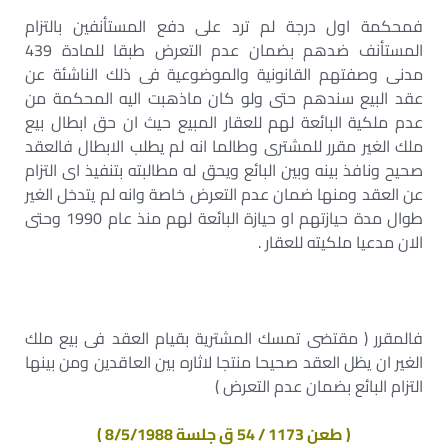
فمحكمة اول درجة لم ترد على دفع المستأنفين بالتزام
المستأنف ضدهم بضمان عدم التعرض طبقا للمادة 439
مدنى وصفتهم القانونية والموضوعية فى ذلك الناشئة عن
عقد البيع سندهم حتى ولو كان ماذهبت اليه المحكمة من
عدم ملكية البائعة لهم للعقار المبيع حيث ان حق ابطال بيع
ملك الغير مقرر للمشترى وطالما انه لم يطلب الابطال فالعقد
صحيح ونافذ بينه وبين البائع ويحق له مطالبته بتنفيذ اى التزام
عن العقد ومنها ضمان عدم التعرض خاصة وانه لم يتدخل الغير
طوال مدة حيازتهم او حيازة البائعة لهم منذ عام 1990 وحتى
الان مدعيا ملكيته للعقار .
فالمقرر ( مقتضى تمسك المشترية بقيام العقد فى بيع ملك
الغير ان يظل العقد صحيحا منتجا لاثاره بين العاقدين ومن بينها
التزام البائع بضمان عدم التعرض )
( طعن 1173 / 54 ق جلسة 8/5/1988 )