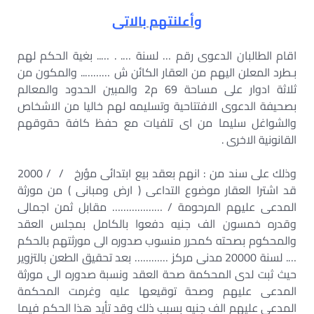
وأعلنتهم بالاتى
اقام الطالبان الدعوى رقم … لسنة …. . ….. بغية الحكم لهم
بـطرد المعلن اليهم من العقار الكائن ش ……….. والمكون من
ثلاثة ادوار على مساحة 69 م2 والمبين الحدود والمعالم
بصحيفة الدعوى الافتتاحية وتسليمه لهم خاليا من الاشخاص
والشواغل سليما من اى تلفيات مع حفظ كافة حقوقهم
القانونية الاخرى .
وذلك على سند من : انهم بعقد بيع ابتدائى مؤرخ / / 2000
قد اشترا العقار موضوع التداعى ( ارض ومبانى ) من مورثة
المدعى عليهم المرحومة / ……………… مقابل ثمن اجمالى
وقدره خمسون الف جنيه دفعوا بالكامل بمجلس العقد
والمحكوم بصحته كمحرر منسوب صدوره الى مورثتهم بالحكم
…. لسنة 20000 مدنى مركز ………… بعد تحقيق الطعن بالتزوير
حيث ثبت لدى المحكمة صحة العقد ونسبة صدوره الى مورثة
المدعى عليهم وصحة توقيعها عليه وغرمت المحكمة
المدعى عليهم الف جنيه بسبب ذلك وقد تأيد هذا الحكم فيما