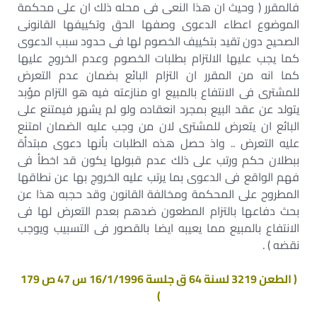
فالمقرر ( وحيث ان هذا النعى فى محله ذلك ان على محكمة
الموضوع اعطاء الدعوى وصفها الحق وتكييفها القانونى
الصحيح دون تقيد بتكييف الخصوم لها فى حدود سبب الدعوى
كما يجب عليها الالتزام بطلبات الخصوم وعدم الخروج عليها
كما انه من المقرر ان التزام البائع بضمان عدم التعرض
للمشترى فى الانتفاع بالمبيع او منازعته فيه هو التزام مؤبد
يتولد عن عقد البيع بمجرد انعقاده ولو لم يشهر فيمتنع على
البائع ان يتعرض للمشترى لان من وجب عليه الضمان امتنع
عليه التعرض .. واذ حصل هذه الطلبات بأنها دعوى مبتدأة
ببطلان حكم ورتب على ذلك عدم قبولها يكون قد اخطأ فى
فهم الواقع فى الدعوى بما يرتب عليه الخروج بها عن نطاقها
المطروح على المحكمة ومخالفة القانون وقد حجبه هذا عن
بحث دفاعها بالتزام المطعون ضدهم بعدم التعرض لها فى
الانتفاع بالمبيع مما يعيبه ايضا بالقصور فى التسبيب ويوجب
نقضه ) .
( الطعن 3219 لسنة 64 ق جلسة 16/1/1996 س 47 ص 179
)