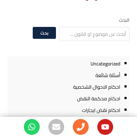
البحث
بحث
Uncategorized
أسئلة شائعة
احكام الاحوال الشخصية
احكام محكمة النقض
احكام نقض ايجارات
احكام نقض تجارى
احكام نقض جنائية