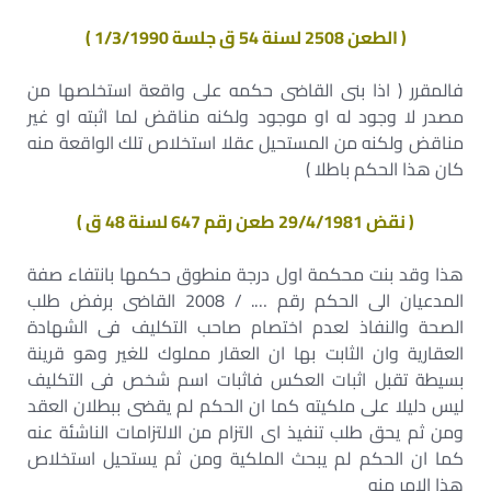
( الطعن 2508 لسنة 54 ق جلسة 1/3/1990 )
فالمقرر ( اذا بنى القاضى حكمه على واقعة استخلصها من
مصدر لا وجود له او موجود ولكنه مناقض لما اثبته او غير
مناقض ولكنه من المستحيل عقلا استخلاص تلك الواقعة منه
كان هذا الحكم باطلا )
( نقض 29/4/1981 طعن رقم 647 لسنة 48 ق )
هذا وقد بنت محكمة اول درجة منطوق حكمها بانتفاء صفة
المدعيان الى الحكم رقم …. / 2008 القاضى برفض طلب
الصحة والنفاذ لعدم اختصام صاحب التكليف فى الشهادة
العقارية وان الثابت بها ان العقار مملوك للغير وهو قرينة
بسيطة تقبل اثبات العكس فاثبات اسم شخص فى التكليف
ليس دليلا على ملكيته كما ان الحكم لم يقضى ببطلان العقد
ومن ثم يحق طلب تنفيذ اى التزام من الالتزامات الناشئة عنه
كما ان الحكم لم يبحث الملكية ومن ثم يستحيل استخلاص
هذا الامر منه