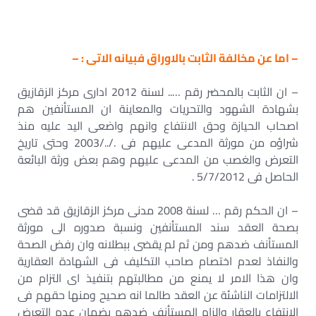
– اما عن مخالفة الثابت بالاوراق فبيانه الاتى : –
– ان الثابت بالمحضر رقم ….. لسنة 2012 ادارى مركز الزقازيق
بشهادة الشهود والتحريات والمعاينة ان المستأنفين هم
اصحاب الحيازة وحق الانتفاع وانهم واضعى اليد عليه منذ
شراؤه من مورثة المدعى عليهم فى ./../2003 وحتى تاريخ
التعرض والغصب من المدعى عليهم وهم بعض ورثة البائعة
الحاصل فى 5/7/2012 .
– ان الحكم رقم … لسنة 2008 مدنى مركز الزقازيق قد قضى
بصحة العقد سند المستأنفين ونسبة صدوره الى مورثة
المستأنف ضدهم ومن ثم لم يقضى ببطلانه وان رفض الصحة
والنفاذ لعدم اختصام صاحب التكليف فى الشهادة العقارية
وان هذا الامر لا يمنع من مطالبتهم بتنفيذ اى التزام من
الالتزامات الناشئة عن العقد طالما انه صحيح ومنها حقهم فى
الانتفاع بالعقار والزام المستأنف ضدهم بضمان عدم التعرض