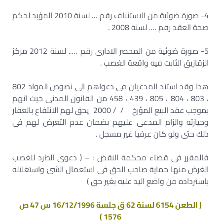
4- صورة ضوئية من الاستئناف رقم … لسنة 2010 المؤيد لحكم
صحة العقد رقم …. لسنة 2008 .
5- صورة ضوئية من المحضر الادارى رقم ….. لسنة 2012 مركز
الزقازيق الثابت فيه واقعة الغصب .
هذا وقد استند المدعيان فى دعواهم الى نصوص المواد 802
، 803 ، 804 ، 805 ، 439 ، 458 من القانون المدنى حيث انهم
بموجب عقد البيع المؤرخ / / 2000 يحق لهم الانتفاع بالعقار
وحيازته والزام المدعى عليهم بضمان عدم التعرض لهم فى
ذلك حتى ولو كان عرفيا غير مسجل .
فالمقرر فى قضاء محكمة النقض : – ( دعوى الطرد للغصب
الغرض منها حماية صاحب الحق فى استعمال الشئ واستغلاله
باسترداده من واضع اليد عليه بغير حق )
( الطعن 6154 لسنة 62 ق جلسة 16/12/1996 س 47 ص
1576 )