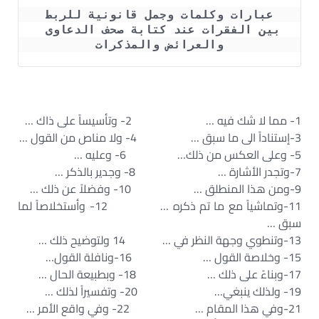
 عبارات وكلمات وجمل قانونية للربط 
بين الفقرات عند كتابة صحف الدعاوى 
والعرائض والمذكرات
1- مما لا شك فيه … 2- وتأسيساً على ذاك …
3-إستناداً الى ما سبق … 4- ولا مناص من القول …
5- وعلى العكس من ذلك… 6- وعليه …
7-وتجدر الأشارة … 8- وجدير بالذكر …
9-ومن هذا المنطلق … 10- وفضلاً عن ذلك …
11-وتماشياً مع ما تم ذكره … 12- وأستخلاصاً لما
سبق …
13-وتنطوي وجهة النظر في … 14 ولتوضيح ذلك …
15- وخلاصة القول … 16-ونافلة القول…
17-وبناءً على ذلك … 18- وبطبيعة الحال …
19- ولذلك ينبغي… 20- وتفسيراً لذلك …
21-وفي هذا المقام … 22- وفي واقع الأمر …