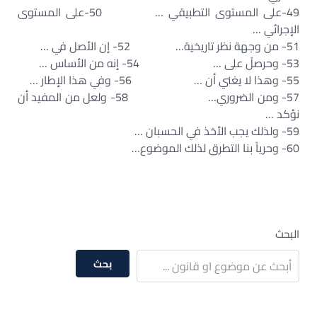
49-على المستوى التطبيقي … 50-على المستوى
الإجرائي …
51- من وجهة نظر تاريخية… 52- إن الأصل في …
53- وحرصلً على … 54- إنه من الأساس …
55- وهذا لا يغني أن … 56- وفي هذا الإطار …
57- ومن الضروري… 58- ولعل من المفيد أن
نؤكد …
59- ولذلك يجب الأخذ في الحسبان …
60- وحرياً بنا التطرق لذلك الموضوع…
البحث
بحث