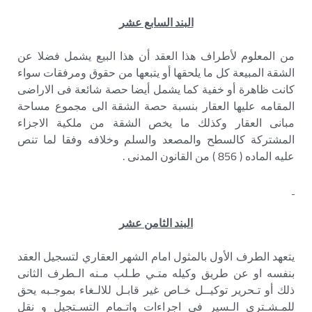
البند السابع عشر
من المعلوم لأطراف هذا العقد أن هذا البيع يشمل فضلا عن
الشقة المبيعة كل ما يلحقها أو يتبعها من حقوق ومرفقات سواء
كانت ظاهرة أو خفية كما يشمل أيضا حصة شائعة فى الاراضى
المقامه عليها العقار بنسبة حصة الشقة الى مجموع مساحة
مبانى العقار وكذلك ما يخص الشقة من ملكية الاجزاء
المشتركة كالسطح والمصعد والسلم وخلافه وفقا لما تنص
عليه الماده ( 856 ) من القانون المدنى .
البند الثامن عشر
يتعهد الطرف الأول بالمثول امام الشهر العقاري لتسجيل العقد
بنفسه او عن طريق وكيله متـي طـلب مـنه الـطرف الثانى
ذلك أو تـحرير توكيــل خـاص غير قابـل للالـغاء بموجـبه يحق
للمـشـتري الـسير في اجراءات واتـمام التسـتجيل و نقل