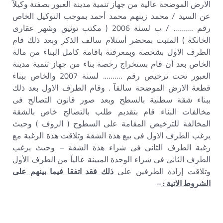
الارض الموضحة عالية من جهاز تنمية مدينة العبور بصفتة وكيلآ
عن السيد / محمد زينهم محمد أحمد بموجب التوكيل الخاص
رقم ………. / ب لسنة 2006 ( مكتب توثيق وشهر عقارى
الخانكة ) المثبت بمحضر أستلام سالف الذكر وبعد ذلك قام
الطرف الاول بشخصة وبمعرفتة باقامة كامل البناء من مالة
الخاص بعد أن قام بستخراج رخصة بناء من جهاز تنمية مدينة
العبور تحت ترخيص رقم ………. لسنة 2007 والخاص ببناء
قطعة الارض الموضحة سالفآ . وقام الطرف الاول بعد ذلك
ببناء شقة سطنية بالسطح وبعد صور قانون التصالح فى
مخالفات البناء قام بتقديم طلب بالتصالح خاص بالشقة
المخالفة للترخيص المقامة على السطوح ( الروف ) وحيث
يرغب الطرف الاول فى بيع هذة الشقة وتلاقت هذة الرغبة مع
رغبة الطرف الثانى فى شراء هذة الشقة – وحيث يرغب
الطرف الثانى فى شراء الوحدة المبينة عاليآ من الطرف الأول
وتلاقت إرادة الطرفين على
ذلك فقد اتفقا فيما بينهم على
الشروط الاتية :
–