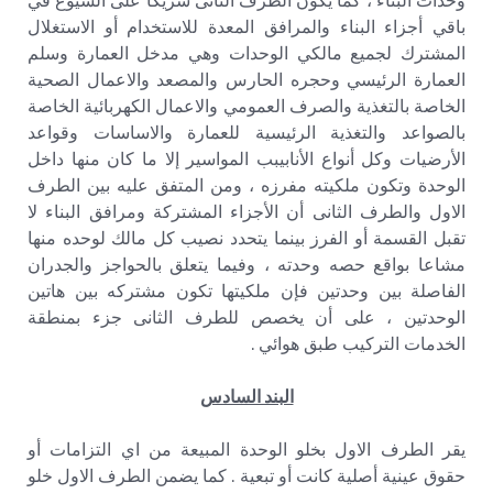
وحدات البناء ، كما يكون الطرف الثانى شريكا على الشيوع في
باقي أجزاء البناء والمرافق المعدة للاستخدام أو الاستغلال
المشترك لجميع مالكي الوحدات وهي مدخل العمارة وسلم
العمارة الرئيسي وحجره الحارس والمصعد والاعمال الصحية
الخاصة بالتغذية والصرف العمومي والاعمال الكهربائية الخاصة
بالصواعد والتغذية الرئيسية للعمارة والاساسات وقواعد
الأرضيات وكل أنواع الأنابيبب المواسير إلا ما كان منها داخل
الوحدة وتكون ملكيته مفرزه ، ومن المتفق عليه بين الطرف
الاول والطرف الثانى أن الأجزاء المشتركة ومرافق البناء لا
تقبل القسمة أو الفرز بينما يتحدد نصيب كل مالك لوحده منها
مشاعا بواقع حصه وحدته ، وفيما يتعلق بالحواجز والجدران
الفاصلة بين وحدتين فإن ملكيتها تكون مشتركه بين هاتين
الوحدتين ، على أن يخصص للطرف الثانى جزء بمنطقة
الخدمات التركيب طبق هوائي .
البند السادس
يقر الطرف الاول بخلو الوحدة المبيعة من اي التزامات أو
حقوق عينية أصلية كانت أو تبعية . كما يضمن الطرف الاول خلو