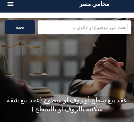
محامي مصر
أسئلة شائع
الخدمات القا
المكتبة القا
بحث
عقد بيع سطح أو روف أو سطوح (عقد بيع شقة
سكنية بالروف أو بالسطح )