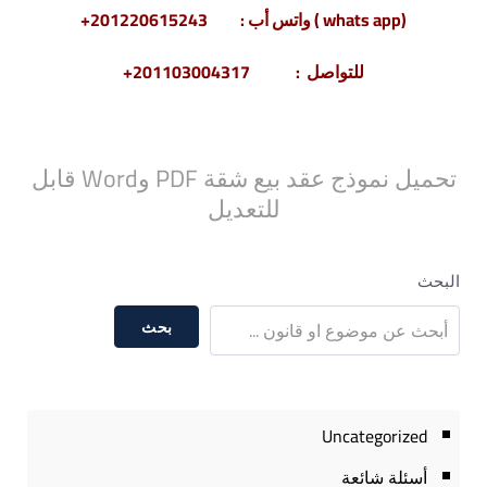
(whats app ) واتس أب : 201220615243+
للتواصل : 201103004317+
تحميل نموذج عقد بيع شقة PDF وWord قابل
للتعديل
البحث
بحث
Uncategorized
أسئلة شائعة