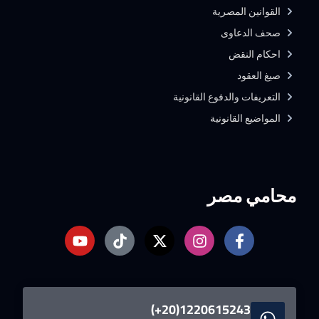
القوانين المصرية
صحف الدعاوى
احكام النقض
صيغ العقود
التعريفات والدفوع القانونية
المواضيع القانونية
محامي مصر
1220615243(20+)