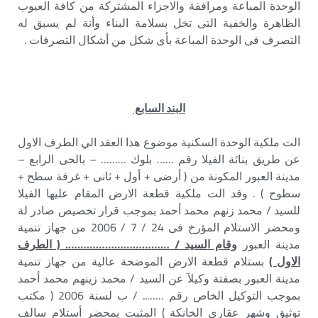
الوحدة المباعة ومرافقة والاجزاء المشتركة من كافة العيوب
الظاهرة والخفية التى تخل بسلامة البناء وأنة لم يسبق له
التصرف فى الوحدة المباعة بأى شكل من أشكال التصرفات .
البند السابع
الت ملكية الوحدة السكنية موضوع هذا العقد الي الطرف الاول
عن طريق بنائة الفيلا رقم …… بلوك ……… – بالحى الرابع –
مدينة العبور المكونة من ( أرضى + أول + ثانى + غرفة سطح +
سطوح ) . وقد الت ملكية قطعة الارض المقام عليها الفيلا
للسيد / محمد زنهم محمد أحمد بموجب قرار تخصيص صادر لة
ومحضر الاستلام المؤرخ فى 24 / 7 / 2006 من جهاز تنمية
مدينة العبور
وقام السيد / ……………………………. ( الطرف
الاول )
بستلام قطعة الارض الموضحة عالية من جهاز تنمية
مدينة العبور بصفتة وكيلآ عن السيد / محمد زينهم محمد أحمد
بموجب التوكيل الخاص رقم …….. / ب لسنة 2006 ( مكتب
توثيق وشهر عقارى الخانكة ) المثبت بمحضر أستلام سالف