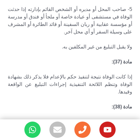
5- صاحب المحل أو مديره أو الشخص القائم بإدارته إذا حدثت
الوفاة في مستشفى أو عيادة خاصة أو ملجأ أو فندق أو مدرسة
أو مؤسسة عقابية أو ربان السفينة أو قائد الطائرة أو المشرف
على وسيلة السفر أو أي محل آخر.
ولا يقبل التبليغ من غير المكلفين به.
مادة (37):
إذا كانت الوفاة نتيجة لتنفيذ حكم بالإعدام فلا يذكر ذلك بشهادة
الوفاة وتنظم اللائحة التنفيذية إجراءات التبليغ عن الواقعة
وقيدها.
مادة (38):
يجب على مكاتب الصحة والجهات الصحية إصدار التصريح
بالدفن فور تلقي التبليغ عن واقعة الوفاة مرفقا به الكشف
الطبي الصادر من مفتش الصحة أو الطبيب المكلف بإثبات