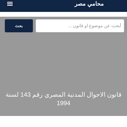
محامي مصر
أسئلة شائع
الخدمات القا
المكتبة القا
بحث
قانون الاحوال المدنية المصري رقم 143 لسنة
1994