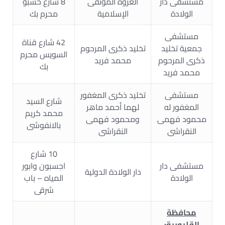
مستشفى دار
العروة الموثقى
8 شارع حسبو
الولادة
الإسلامية
محرم بك
مستشفى
42 شارع قناة
جمعية تخليد
تخليد ذكرى المرحوم
السويس محرم
ذكرى المرحوم
محمد فريد
بك
محمد فريد
مستشفى
تخليد ذكرى المغفور
شارع السيد
المغفور له
لهما أحمد ماهر
محمد كريم
محمود فهمى
ومحمود فهمى
بالانفوشى
النقراشى
النقراشى
10 شارع
مستشفى دار
اجسبون وابور
دار الولادة الدولية
الولادة
المياه – باب
شرقى
محافظة
القليوبية
: