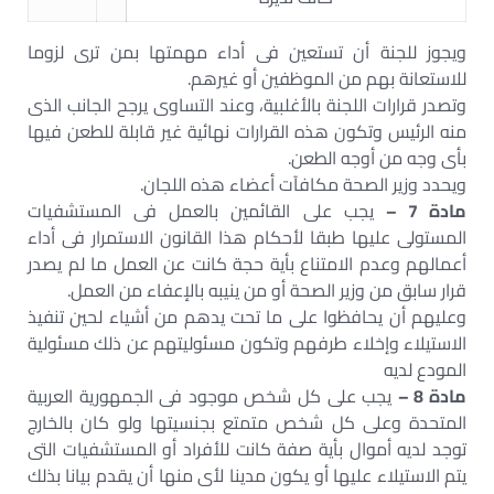
ويجوز للجنة أن تستعين فى أداء مهمتها بمن ترى لزوما
للاستعانة بهم من الموظفين أو غيرهم.
وتصدر قرارات اللجنة بالأغلبية، وعند التساوى يرجح الجانب الذى
منه الرئيس وتكون هذه القرارات نهائية غير قابلة للطعن فيها
بأى وجه من أوجه الطعن.
ويحدد وزير الصحة مكافآت أعضاء هذه اللجان.
مادة 7 –
يجب على القائمين بالعمل فى المستشفيات
المستولى عليها طبقا لأحكام هذا القانون الاستمرار فى أداء
أعمالهم وعدم الامتناع بأية حجة كانت عن العمل ما لم يصدر
قرار سابق من وزير الصحة أو من ينيبه بالإعفاء من العمل.
وعليهم أن يحافظوا على ما تحت يدهم من أشياء لحين تنفيذ
الاستيلاء وإخلاء طرفهم وتكون مسئوليتهم عن ذلك مسئولية
المودع لديه
مادة 8 –
يجب على كل شخص موجود فى الجمهورية العربية
المتحدة وعلى كل شخص متمتع بجنسيتها ولو كان بالخارج
توجد لديه أموال بأية صفة كانت للأفراد أو المستشفيات التى
يتم الاستيلاء عليها أو يكون مدينا لأى منها أن يقدم بيانا بذلك