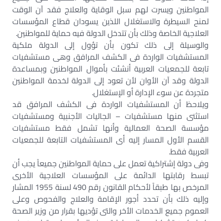
المواطنين ويسرت لهم سبل الوقاية والعلاج فقد آن الوقت
لمنح السيطرة والاستغلال اللذين يسودان قطاع المؤسسات
العلاجية الخاصة وذلك بأن تتدخل الدولة فيه حماية للمواطنين.
والوسيلة إلى ذلك تكون بأن تؤول إلى الدولة ملكية
المستشفيات الواردة فى الكشف المرافق وهى مستشفيات
تابعة للجمعيات العربية أنشئت بأموال المواطنين وبمساعدة
الدولة وقد آن الأوان لأن تعود إلى الدولة لخدمة المواطنين
متجردة عن سوء الإدارة أو الإستغلال.
ويلاحظ أن المستشفيات الواردة فى الكشف المرافق قد
استثنى منها مستشفيات – الجاليات الأجنبية ومستشفيات
مؤسسة الصحة العمالية وأنها تشمل فقط مستشفيات
القسم الأول المسار إليه أى المستشفيات التابعة للجمعيات
العربية فقط.
وفى دولة إشتراكية تعمل على حماية المواطنين جميعاً يجب أن
تبسط رقابتها الدائمة على المؤسسات العلاجية الأخرى
المرخص بها طبقاً لأحكام القانون رقم 490 لسنة 1955 المشار
وإليه ذلك بأن تحدد أجور الإقامة والعلاج والفحوص وعلى
العموم جميع الخدمات الأخر والتى تؤديها بقرار من وزير الصحة