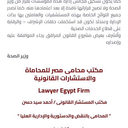
كما يكون تشكيل مجالس إدارة هذه المؤسسات بقرار من وزير
الصحة ولا تصبح قراراتها نافذة إلا بعد اعتمادها منه. كما تصدر
جميع اللوائح الخاصة بهذه المستشفيات والعاملين بها بذات
الإدارة وعندئذ تكون قد استكملت حلقات الإشراف – والرقابة
على قطاع الخدمات الصحية
وأتشرف بعرض مشروع القانون المرافق رجاء الموافقة عليه
وإصداره
وزير الصحة
مكتب محامى مصر للمحاماة
والاستشارات القانونية
Lawyer Egypt Firm
مكتب المستشار القانونى / أحمد سيد حسن
” المحامى بالنقض والدستورية والإدارية العليا “