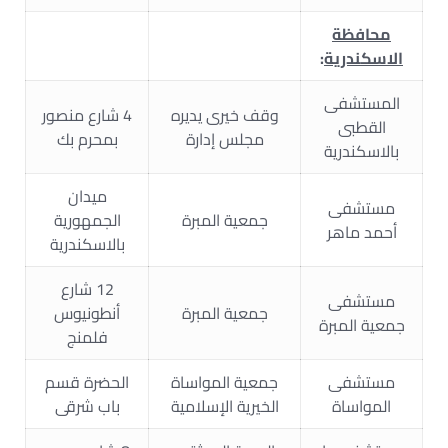
محافظة
الاسكندرية
:
المستشفى
وقف خيرى يديره
4 شارع منصور
القطبى
مجلس إدارة
بمحرم بك
بالاسكندرية
ميدان
مستشفى
جمعية المبرة
الجمهورية
أحمد ماهر
بالاسكندرية
12 شارع
مستشفى
جمعية المبرة
أنطونيوس
جمعية المبرة
فلمنج
مستشفى
جمعية المواساة
الحضرة قسم
المواساة
الخيرية الإسلامية
باب شرقى