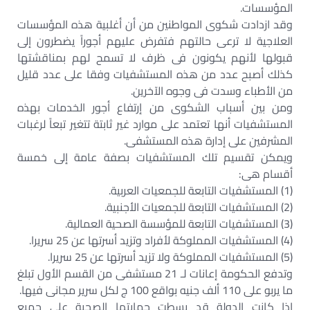
المؤسسات.
وقد ازدادت شكوى المواطنين من أن أغلبية هذه المؤسسات
العلاجية لا ترعى حالتهم فتفرض عليهم أجوراً يضطرون إلى
قبولها لأنهم يكونون فى ظرف لا تسمح لهم بمناقشتها
كذلك أصبح عدد من هذه المستشفيات وفقا على عدد قليل
من الأطباء وسدت فى وجوه الآخرين.
ومن بين أسباب الشكوى من إرتفاع أجور الخدمات بهذه
المستشفيات أنها تعتمد على موارد غير ثابتة تتغير تبعاً لرغبات
المشرفين على إدارة هذه المستشفى.
ويمكن تقسيم تلك المستشفيات بصفة عامة إلى خمسة
أقسام هى:
(1) المستشفيات التابعة للجمعيات العربية.
(2) المستشفيات التابعة للجمعيات الأجنبية.
(3) المستشفيات التابعة للمؤسسة الصحية العمالية.
(4) المستشفيات المملوكة لأفراد وتزيد أسرتها عن 25 سريرا.
(5) المستشفيات المملوكة ولا تزيد أسرتها عن 25 سريرا.
وتدفع الحكومة إعانات لـ 21 مستشفى من القسم الأول تبلغ
ما يربو على 110 ألف جنيه بواقع 100 ج لكل سرير مجانى فيها.
إذا كانت الدولة قد بسطت حمايتها الصحية على جميع