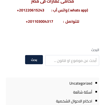
محامى عقارات فى مصر
(whats app ) واتس أب : 201220615243+
للتواصل : 201103004317+
البحث
بحث
Uncategorized
أسئلة شائعة
احكام الاحوال الشخصية