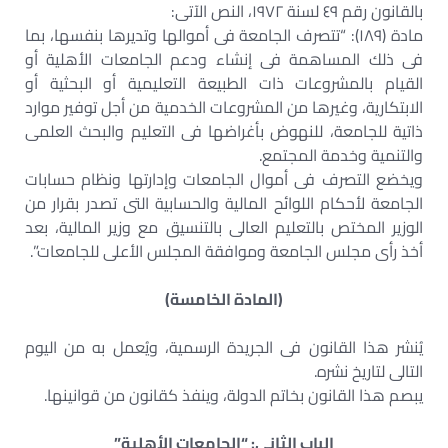
بالقانون رقم ٤٩ لسنة ١٩٧٢، النص الآتى:
مادة (١٨٩): “تتصرف الجامعة فى أموالها وتديرها بنفسها، بما
فى ذلك المساهمة فى إنشاء ودعم الجامعات الأهلية أو
القيام بالمشروعات ذات الطبيعة التعليمية أو البحثية أو
الابتكارية، وغيرها من المشروعات الخدمية من أجل توفير موارد
ذاتية للجامعة، للنهوض بأغراضها فى التعليم والبحث العلمى
والتنمية وخدمة المجتمع.
ويخضع التصرف فى أموال الجامعات وإدارتها ونظام حسابات
الجامعة لأحكام اللوائح المالية والحسابية التى تصدر بقرار من
الوزير المختص بالتعليم العالى بالتنسيق مع وزير المالية، بعد
أخذ رأى مجلس الجامعة وموافقة المجلس الأعلى للجامعات”.
(المادة الخامسة)
يُنشر هذا القانون فى الجريدة الرسمية، ويُعمل به من اليوم
التالى لتاريخ نشره.
يبصم هذا القانون بخاتم الدولة، وينفذ كقانون من قوانينها.
الباب الثانى: “الجامعات الأهلية”