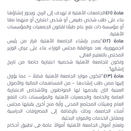
مادة (١١):
الجامعات الأهلية لا تهدف إلى الربح، ويجوز إنشاؤها
بناء على طلب شخص طبيعى أو شخص اعتبارى أو منهما معًا
أو مؤسسة ذات نفع عام طبقًا لقانون الجمعيات والمؤسسات
الأهلية.
مادة (١٢):
“يصدر بإنشاء الجامعة الأهلية قرار من رئيس
الجمهورية، بعد موافقة مجلس الوزراء، بناء على عرض الوزير
المختص بالتعليم العالى.
وتكون للجامعة الأهلية شخصية اعتبارية خاصة من تاريخ
إنشائها”.
مادة (١٣):
“تتكون موارد الجامعة الأهلية فضلاً – عما يؤول
إليها ممن طلب إنشاءها – من المساهمات المالية والأصول
العينية التى يقدمها لها المواطنون والأشخاص الاعتبارية
العامة والخاصة والجمعيات الأهلية والمؤسسات ذات النفع
العام وهيئات المجتمع المدنى وأية منح أخرى يقبلها مجلس
أمناء الجامعة، وذلك بالإضافة إلى المصروفات الدراسية
ومقابل الخدمات والموارد البحثية.
وتعتبر أموال الجامعة الأهلية أموالاً عامة فى تطبيق أحكام