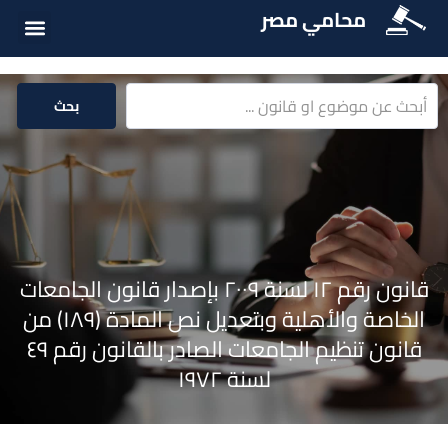
محامي مصر
أسئلة شائع
الخدمات الق
المكتبة الق
بحث
قانون رقم ١٢ لسنة ٢٠٠٩ بإصدار قانون الجامعات
الخاصة والأهلية وبتعديل نص المادة (١٨٩) من
قانون تنظيم الجامعات الصادر بالقانون رقم ٤٩
لسنة ١٩٧٢