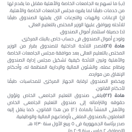
(ب) ما تسهم به الجامعات الخاصة والأهلية مقابل ما يقدم لها
من خدمات طبقًا لما يقرره مجلس الجامعات الخاصة والأهلية.
(ج) الإعانات والهبات والتبرعات التى يقبلها الصندوق طبقًا
للائحته ويوافق عليها الوزير المختص بالتعليم العالى.
(د) حصيلة استثمار أموال الصندوق.
وتودع أموال الصندوق فى حساب خاص بالبنك المركزى.
مادة (٢١):
تصدر اللائحة الداخلية للصندوق بقرار من الوزير
المختص بالتعليم العالى بعد موافقة مجلس الجامعات الخاصة
والأهلية وتبين اللائحة كيفية تشكيل مجلس إدارة الصندوق
ونظام عمله، والشئون المالية والإدارية المنظمة له، وأحكام
الإنفاق من موارده.
ويخضع الصندوق لرقابة الجهاز المركزى للمحاسبات طبقًا
لأحكام القانون.
مادة (٢٢):
يلغى صندوق التعليم الجامعى الخاص وتؤول
حقوقه والتزاماته إلى صندوق التعليم الجامعى الخاص
والأهلى المنشأ بالمادة (٢٠) من هذا القانون، كما ينقل إليه
العاملون بالصندوق الملغى بأوضاعهم المالية والوظيفية.
صدر برئاسة الجمهورية فى ٥ ربيع الأول سنة ١٤٣٠ هـ
(الموافق ٢ مارس سنة ٢٠٠٩ م).