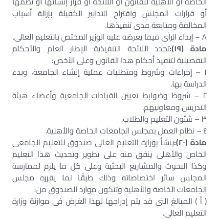
الخاصة أو الأهلية للقانون أو اللائحة أو قرار إنشائها أو نظمها
أو قرارات المجلس واقتراح التدابير الكفيلة بإزالة أسباب
المخالفة ومتابعة مدى تنفيذها.
٨ – إبداء الرأى فيما يعرضه عليه الوزير المختص بالتعليم العالى.
مادة (١٩):
تحدد اللائحة التنفيذية الإطار العام والأحكام
التفصيلية لتنفيذ أحكام هذا القانون وعلى الأخص:
١ – إجراءات وشروط ومتطلبات عملية إنشاء الجامعة، وبدء
الدراسة بها.
٢ – شروط وضوابط تعيين القيادات الجامعية وأعضاء هيئة
التدريس ومعاونيهم.
٣ – شئون التعليم والطلاب.
٤ – نظام العمل بمجلس الجامعات الخاصة والأهلية.
مادة (٢٠):
ينشأ بوزارة التعليم العالى صندوق للتعليم الجامعى
الخاص والأهلى ينفق منه على تطوير وتحديث هذا التعليم
وكذا البحوث والمشاريع البحثية وعلى كل ما يلزم لممارسة
المجلس سائر اختصاصاته وذلك طبقًا لما يقرره مجلس
الجامعات الخاصة والأهلية وتتكون موارد الصندوق من:
( أ ) المبالغ التى قد يتم إدراجها لهذا الغرض فى موازنة وزارة
التعليم العالى.