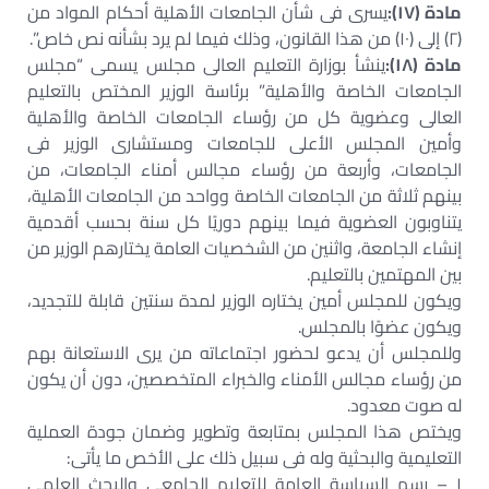
مادة (١٧):
يسرى فى شأن الجامعات الأهلية أحكام المواد من
(٢) إلى (١٠) من هذا القانون، وذلك فيما لم يرد بشأنه نص خاص”.
مادة (١٨):
ينشأ بوزارة التعليم العالى مجلس يسمى “مجلس
الجامعات الخاصة والأهلية” برئاسة الوزير المختص بالتعليم
العالى وعضوية كل من رؤساء الجامعات الخاصة والأهلية
وأمين المجلس الأعلى للجامعات ومستشارى الوزير فى
الجامعات، وأربعة من رؤساء مجالس أمناء الجامعات، من
بينهم ثلاثة من الجامعات الخاصة وواحد من الجامعات الأهلية،
يتناوبون العضوية فيما بينهم دوريًا كل سنة بحسب أقدمية
إنشاء الجامعة، واثنين من الشخصيات العامة يختارهم الوزير من
بين المهتمين بالتعليم.
ويكون للمجلس أمين يختاره الوزير لمدة سنتين قابلة للتجديد،
ويكون عضوًا بالمجلس.
وللمجلس أن يدعو لحضور اجتماعاته من يرى الاستعانة بهم
من رؤساء مجالس الأمناء والخبراء المتخصصين، دون أن يكون
له صوت معدود.
ويختص هذا المجلس بمتابعة وتطوير وضمان جودة العملية
التعليمية والبحثية وله فى سبيل ذلك على الأخص ما يأتى:
١ – رسم السياسة العامة للتعليم الجامعى والبحث العلمى