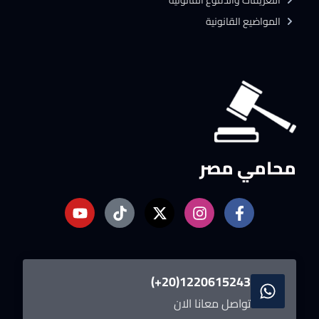
التعريفات والدفوع القانونية
المواضيع القانونية
محامي مصر
1220615243(20+)
تواصل معانا الان