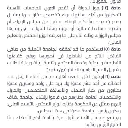
قانون العقوبات”.
مادة (١٤):
يجوز للدولة أن تقدم العون للجامعات الأهلية
لتمكينها من أداء رسالتها سواء بتخصيص عقارات لها بمقابل
يصدر بتحديده وبأحكام الوفاء به قرار من مجلس الوزراء، أم
بتقديم مساعدات مالية أو عينية وفقًا للقواعد التى يقررها
مجلس الوزراء، وذلك بناء على ما يعرضه الوزير المختص بالتعليم
العالى”.
مادة (١٥):
يستخدم ما قد تحققه الجامعة الأهلية من صافى
الفائض الناتج عن نشاطها فى تطويرها ورفع كفاءتها
التعليمية والبحثية وخدمة المجتمع وتنمية البيئة ورعاية الطلاب
وتمويل المنح الدراسية للمتفوقين منهم”.
مادة (١٦):
يكون لكل جامعة أهلية مجلس أمناء لا يقل عدد
أعضائه عن أحد عشر عضوًا ولا يزيد على واحد وعشرين عضوًا
يختارون من كبار العلماء والأساتذة المتخصصين والخبراء
والشخصيات العامة. يختارهم من قاموا بإنشاء الجامعة يضاف
إليهم ممثل عن الحكومة يختاره الوزير المختص بالتعليم العالى.
ويكون رئيس الجامعة عضوًا فى هذا المجلس.
ويجتمع مجلس الأمناء لأول مرة برئاسة أكبر الأعضاء سنًا
لاختيار الرئيس ونائبه.