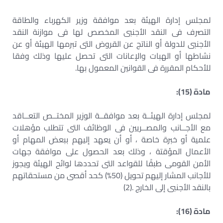
لمجلس إدارة الهيئة بعد موافقة وزير الكهرباء والطاقة
التصرف فى النقد الأجنبى المخصص لها فى موازنة النقد
الأجنبى للدولة أو الناتج عن القروض التى تبرمها الهيئة أو عن
نشاطها أو الهبات والإعانات التى تحصل عليها وذلك وفقا
للأحكام المقررة فى القوانين المعمول بها.
مادة (15):
لمجلس إدارة الهيئــة بعد موافقــة الوزير المختــص التعــاقد
مع الأجــانب والمصــريين فى الوظائف التى تتطلب مؤهلات
علمية أو خبرة خاصة ، أو أن يعهد إليهم ببعض المهام أو
الأعمال المؤقتة ، وذلك بعد الحصول على موافقة جهات
الأمن القومى طبقًا للقواعد التى تحددها لوائح الهيئة ويجوز
للأجانب المشار إليهم تحويل (50%) كحد أقصى من مستحقاتهم
بالنقد الأجنبى إلى الخارج .(2)
مادة (16):