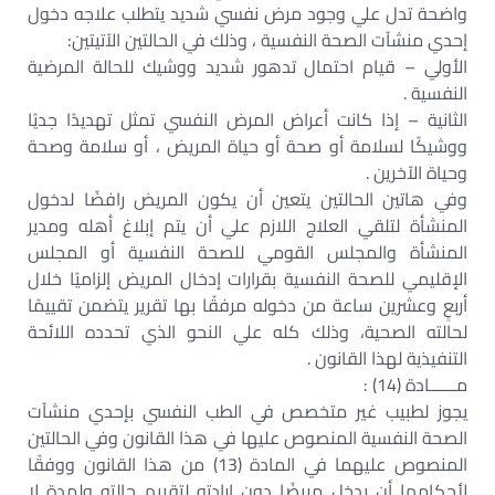
واضحة تدل علي وجود مرض نفسي شديد يتطلب علاجه دخول
إحدي منشآت الصحة النفسية ، وذلك في الحالتين الآتيتين:
الأولي – قيام احتمال تدهور شديد ووشيك للحالة المرضية
النفسية .
الثانية – إذا كانت أعراض المرض النفسي تمثل تهديدًا جديًا
ووشيكًا لسلامة أو صحة أو حياة المريض ، أو سلامة وصحة
وحياة الآخرين .
وفي هاتين الحالتين يتعين أن يكون المريض رافضًا لدخول
المنشأة لتلقي العلاج اللازم علي أن يتم إبلاغ أهله ومدير
المنشأة والمجلس القومي للصحة النفسية أو المجلس
الإقليمي للصحة النفسية بقرارات إدخال المريض إلزاميًا خلال
أربعٍ وعشرين ساعة من دخوله مرفقًا بها تقرير يتضمن تقييمًا
لحالته الصحية، وذلك كله علي النحو الذي تحدده اللائحة
التنفيذية لهذا القانون .
مــــــادة (14) :
يجوز لطبيب غير متخصص في الطب النفسي بإحدي منشآت
الصحة النفسية المنصوص عليها في هذا القانون وفي الحالتين
المنصوص عليهما في المادة (13) من هذا القانون ووفقًا
لأحكامها أن يدخل مريضًا دون إرادته لتقييم حالته ولمدة لا