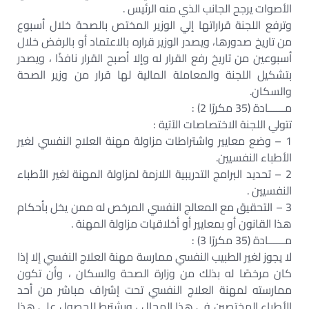
الأصوات يرجح الجانب الذي منه الرئيس .
وترفع اللجنة قراراتها إلي الوزير المختص بالصحة خلال أسبوع
من تاريخ صدورها، ويصدر الوزير قراره بالاعتماد أو بالرفض خلال
أسبوعين من تاريخ رفع القرار له وإلا أصبح القرار نافذًا ، ويصدر
بتشكيل اللجنة والمعاملة المالية لها قرار من وزير الصحة
والسكان.
مــــــادة (35 مكررًا 2) :
تتولي اللجنة الاختصاصات الآتية :
1 – وضع معايير واشتراطات مزاولة مهنة العلاج النفسي لغير
الأطباء النفسيين.
2 – تحديد البرامج التدريبية اللازمة لمزاولة المهنة لغير الأطباء
النفسيين .
3 – التحقيق مع المعالج النفسي المرخص له ممن يخل بأحكام
هذا القانون أو بمعايير أو أخلاقيات مزاولة المهنة .
مــــــادة (35 مكررًا 3) :
لا يجوز لغير الطبيب النفسي ممارسة مهنة العلاج النفسي إلا إذا
كان مرخصًا له بذلك من وزارة الصحة والسكان ، وأن تكون
ممارسته لمهنة العلاج النفسي تحت إشراف مباشر من أحد
الأطباء المختصين في هذا المجال ، ويشترط للحصول علي هذا