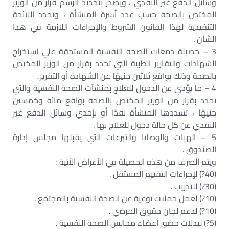
وسائل الدفع غير النقدي ، ويصدر بتحديد الرسم قرار من الوزير
المختص بالصحة حسب عدد أسرة المنشأة ، وتحدد اللائحة
التنفيذية لهذا القانون الشروط والإجراءات اللازمة في هذا
الشأن .
3 – حصيلة دمغات الصحة النفسية المستحقة علي استخراج
الشهادات والتقارير الطبية التي تحدد بقرار من الوزير المختص
بالصحة وذلك بواقع ثلاثين جنيهًا عن الشهادة أو التقرير .
4 – ما يؤدي عن الدخول للعلاج بمنشآت الصحة النفسية والتي
تحدد بقرار من الوزير المختص بالصحة بواقع مائة وخمسين
جنيهًا ، تسددها المنشأة نقدًا أو بإحدي وسائل الدفع غير
النقدي عن كل حالة دخول للعلاج بها .
5 – الهبات والوصايا والتبرعات التي يقبلها مجلس إدارة
الصندوق .
ويتم الصرف من هذه الحصيلة في الأغراض الآتية :
(40?) لإجراءات التقييم المستقل .
(30?) للتدريب .
(10?) لعمل حملات توعية عن الصحة النفسية بالمجتمع .
(10?) لدعم لجان حقوق المرضي .
(5?) لبدلات حضور أعضاء مجالس الصحة النفسية .