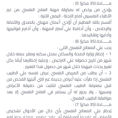
مــــــادة (35 مكررًا 5) :
يؤدي من يرخص له بمزاولة مهنة العلاج النفسي من غير
الأطباء النفسيين أمام اللجنة ، اليمين الآتية :
أقسم بالله العظيم أن أؤدي أعمال مهنتي بالصدق والأمانة
والإخلاص ، وأن أحافظ علي أسرار المهنة ، وأن أحترم قوانينها
وآدابها وتقاليدها .
مــــــادة (35 مكررًا 6) :
يجب علي المعالج النفسي الآتي :
1 – إخطار وزارة الصحة والسكان بمحل سكنه ومقر عمله خلال
شهر من تاريخ حصوله علي الترخيص ، وعليه إخطارها أيضًا بكل
تغيير يحدث فيهما خلال شهر من حصول هذا التغيير .
2 – أن يطلب من المريض النفسي عرض نفسه علي الطبيب
النفسي إذا طرأت عليه أعراض جديدة غير التي أثبتها الفحص من
قبل بمعرفة الطبيب النفسي للتثبت من حقيقة الأعراض
وسببها ، ولا يجوز له أن يستمر في العلاج النفسي إلا بعد
موافقة الطبيب النفسي .
مــــــادة (35 مكررًا 7) :
يُحظر علي المعالج النفسي بأي حال من الأحوال تشخيص
الأمراض أو علاجها أومباشرة أي علاج عضوي مما لا يجوز لغير