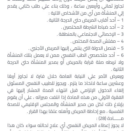
تجاوز ثماني وأربعين ساعة ، وذلك بناء علي طلب كتابي يقدم
إلي المنشأة من أي من الأشخاص الآتية :
1 – أحد أقارب المريض حتي الدرجة الثانية .
2 – أحد ضباط الشرطة المختصين .
3 – الإخصائي الاجتماعي بالمنطقة .
4 – مفتش الصحة المختص .
5 – قنصل الدولة التي ينتمي إليها المريض الأجنبي .
6 – أحد متخصصي الطب النفسي ممن لا يعمل بتلك المنشأة
ولا تربطه صلة قرابة بالمريض أو بمدير المنشأة حتي الدرجة
الثانية .
ويعرض الأمر علي النيابة العامة خلال فترة لا تجاوز أربعًا
وعشرين ساعة لاتخاذ ما يلزم . ويجوز للطبيب النفسي المسئول
إلغاء الدخول الإلزامي قبل انتهاء المدة المشار إليها في
الفقرة الأولي من هذه المادة إذا انتفت مبرراته ، علي أن يقوم
بإبلاغ ذلك لكل من مدير المنشأة والمجلس الإقليمي للصحة
النفسية ، مع إحاطة المريض وأهله علمًا بهذا القرار .
مــــــادة (28) :
لا يجوز إعطاء المريض النفسي أي علاج لحالته سواء كان هذا