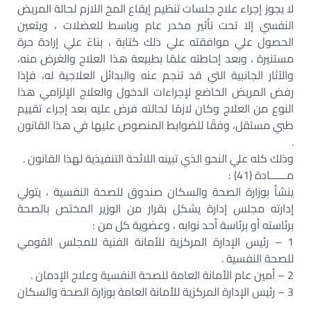
لا يجوز إجراء علاج جلسات تنظيم إيقاع المخ اللازم لحالة المريض
النفسي إلا تحت تأثير مخدر عام وباسط للعضلات ، ويتعين
الحصول علي موافقته علي ذلك كتابة ، بناءً علي إرادة حرة
مستنيرة ، وبعد إحاطته علمًا بطبيعة هذا العلاج والغرض منه،
والآثار الجانبية التي قد تنجم عنه والبدائل العلاجية له، فإذا
رفض المريض الخاضع لإجراءات الدخول والعلاج الإلزامي هذا
النوع من العلاج وكان لازمًا لحالته فرض عليه بعد إجراء تقييم
طبي مستقل، وفقًا للضوابط المنصوص عليها في هذا القانون
.
وذلك كله علي النحو الذي تبينه اللائحة التنفيذية لهذا القانون .
مــــــادة (41) :
ينشأ بوزارة الصحة والسكان صندوق للصحة النفسية ، يتولي
إدارته مجلس إدارة يشكل بقرار من الوزير المختص بالصحة
برئاسته أو برئاسة أحد نوابه ، وعضوية كل من :
1 – رئيس الإدارة المركزية للأمانة الفنية للمجلس القومي
للصحة النفسية .
2 – أمين عام الأمانة العامة للصحة النفسية وعلاج الإدمان .
3 – رئيس الإدارة المركزية للأمانة العامة بوزارة الصحة والسكان
.