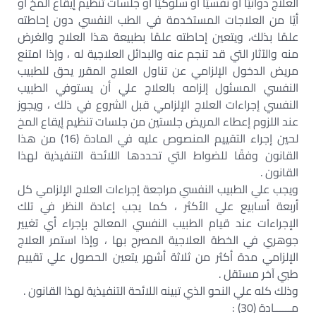
العلاج دوائيًا أو نفسيًا أو سلوكيًا أو جلسات تنظيم إيقاع المخ أو
أيًا من العلاجات المستخدمة في الطب النفسي دون إحاطته
علمًا بذلك، ويتعين إحاطته علمًا بطبيعة هذا العلاج والغرض
منه والآثار التي قد تنجم عنه والبدائل العلاجية له ، وإذا امتنع
مريض الدخول الإلزامي عن تناول العلاج المقرر يحق للطبيب
النفسي المسئول إلزامه بالعلاج علي أن يستوفي الطبيب
النفسي إجراءات العلاج الإلزامي قبل الشروع في ذلك ، ويجوز
عند اللزوم إعطاء المريض جلستين من جلسات تنظيم إيقاع المخ
لحين إجراء التقييم المنصوص عليه في المادة (16) من هذا
القانون وفقًا للضواط التي تحددها اللائحة التنفيذية لهذا
القانون .
ويجب علي الطبيب النفسي مراجعة إجراءات العلاج الإلزامي كل
أربعة أسابيع علي الأكثر ، كما يجب إعادة النظر في تلك
الإجراءات عند قيام الطبيب النفسي المعالج بإجراء أي تغيير
جوهري في الخطة العلاجية المصرح بها ، وإذا استمر العلاج
الإلزامي مدة أكثر من ثلاثة أشهر يتعين الحصول علي تقييم
طبي آخر مستقل .
وذلك كله علي النحو الذي تبينه اللائحة التنفيذية لهذا القانون .
مــــــادة (30) :