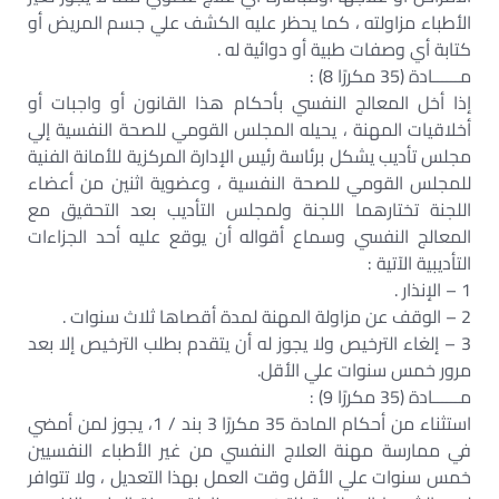
الأطباء مزاولته ، كما يحظر عليه الكشف علي جسم المريض أو
كتابة أي وصفات طبية أو دوائية له .
مــــــادة (35 مكررًا 8) :
إذا أخل المعالج النفسي بأحكام هذا القانون أو واجبات أو
أخلاقيات المهنة ، يحيله المجلس القومي للصحة النفسية إلي
مجلس تأديب يشكل برئاسة رئيس الإدارة المركزية للأمانة الفنية
للمجلس القومي للصحة النفسية ، وعضوية اثنين من أعضاء
اللجنة تختارهما اللجنة ولمجلس التأديب بعد التحقيق مع
المعالج النفسي وسماع أقواله أن يوقع عليه أحد الجزاءات
التأديبية الآتية :
1 – الإنذار .
2 – الوقف عن مزاولة المهنة لمدة أقصاها ثلاث سنوات .
3 – إلغاء الترخيص ولا يجوز له أن يتقدم بطلب الترخيص إلا بعد
مرور خمس سنوات علي الأقل.
مــــــادة (35 مكررًا 9) :
استثناء من أحكام المادة 35 مكررًا 3 بند / 1، يجوز لمن أمضي
في ممارسة مهنة العلاج النفسي من غير الأطباء النفسيين
خمس سنوات علي الأقل وقت العمل بهذا التعديل ، ولا تتوافر