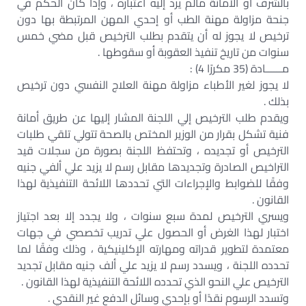
بالشرف أو الأمانة مالم يرد إليه اعتباره ، وإذا كان الحكم في
جنحة مزاولة مهنة الطب أو إحدي المهن المرتبطة بها دون
ترخيص لا يجوز له أن يتقدم بطلب الترخيص قبل مضي خمس
سنوات من تاريخ تنفيذ العقوبة أو سقوطها .
مــــــادة (35 مكررًا 4) :
لا يجوز لغير الأطباء مزاولة مهنة العلاج النفسي دون ترخيص
بذلك .
ويقدم طلب الترخيص إلي اللجنة المشار إليها عن طريق أمانة
فنية تشكل بقرار من الوزير المختص بالصحة تتولي تلقي طلبات
الترخيص أو تجديده ، وتحتفظ اللجنة بصورة من سجلات قيد
التراخيص الصادرة وتجديدها مقابل رسم لا يزيد علي ألفي جنيه
وفقًا للضوابط والإجراءات التي تحددها اللائحة التنفيذية لهذا
القانون .
ويسري الترخيص لمدة سبع سنوات ، ولا يجدد إلا بعد اجتياز
اختبار لهذا الغرض أو الحصول علي تدريب تخصصي في جهات
معتمدة لتطوير قدراته ومهارته الإكلينيكية ، وذلك وفقًا لما
تحدده اللجنة ، ويسدد رسم لا يزيد علي ألف جنيه مقابل تجديد
الترخيص علي النحو الذي تحدده اللائحة التنفيذية لهذا القانون .
وتسدد الرسوم نقدًا أو بإحدي وسائل الدفع غير النقدي .