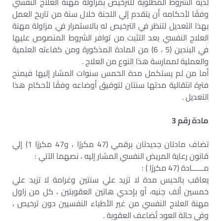
لديه الشروط المطلوبة للترخيص بمزاولة مهنة العلاج النفسي
وفقًا لأحكامه أن يتقدم إلي اللجنة خلال سنة من تاريخ العمل
بهذا التعديل لتنظر في الترخيص له بالاستمرار في مزاولة مهنة
العلاج النفسي بعد التثبت من توافر الشروط المنصوص عليها
في البندين (5 ، 6) من المادة المذكورة ومن كفاءته العلمية
والعملية لممارسة هذا النوع من العلاج .
أما من لم يستكمل مدة الخمس سنوات المشار إليها فيمنح
فترة انتقالية مدتها سنتان لتوفيق أوضاعه وفقًا لأحكام هذا
التعديل .
مادة رقم 3
تضاف مادتان جديدتان برقمي (47 مكررًا ، و47 مكررًا 1) إلي
قانون رعاية المريض النفسي المشار إليه ، نصهما الآتي :
مــــــادة (47 مكررًا ) :
يعاقب بالحبس مدة لا تزيد علي سنتين وغرامة لا تزيد علي
خمسين ألف جنيه، أو بإحدي هاتين العقوبتين ، كل من زاول
مهنة العلاج النفسي من غير الأطباء النفسيين دون ترخيص ،
وفي حالة العود تُضاعف العقوبة .