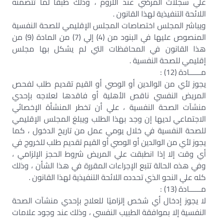
علي سجلات المرضي عند اللزوم ، وذلك طبقًا لما تتضمنه
اللائحة التنفيذية لهذا القانون .
ويباشر المجلس اختصاصات المجلس الإقليمي للصحة النفسية
المنصوص عليها في البنود من (4) إلي (7) من المادة (9) من
هذا القانون في المحافظات التي لم يشكل بها مجلس
إقليمي للصحة النفسية .
مــــــادة (12) :
يجوز لأي من الوالدين أو الوصي أو القيم تقديم طلب لفحص
المريض النفسي ناقص الأهلية أو فاقدها لعلاجه بإحدي
منشآت الصحة النفسية ، علي أن تخطر المنشأة الإخصائي
الاجتماعي لديها إن وجد بهذا الطلب ويبلغ المجلس الإقليمي
للصحة النفسية في خلال يومي عمل من تاريخ الدخول ، كما
يجوز لأي من الوالدين أو الوصي أو القيم تقديم طلب للخروج في
أي وقت إلا إذا انطبقت علي المريض شروط الحجز الإلزامي ،
وفي هذه الحالة تتبع الإجراءات المقررة في هذا الشأن ، وذلك
كله علي النحو الذي تحدده اللائحة التنفيذية لهذا القانون .
مــــــادة (13) :
لا يجوز إدخال أي شخص إلزاميًا للعلاج بإحدي منشآت الصحة
النفسية إلا بموافقة الطبيب النفسي ، وذلك عند وجود علامات