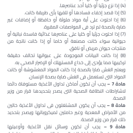
(4) إذا نزع جزئيا أو كليا أحد عناصرها.
(5) إذا قصد إخفاء فسادها أو تلفها بأى طريقة كانت.
(6) إذا احتوت على أية مواد ملوثة أو حافظة أو إضافات غير
ضارة بالصحة لم ترد فى المواصفات المقررة.
(7) إذا احتوت جزئيا أو كليا على عناصرها غذائية فاسدة نباتية أو
حيوانية سواء كانت مصنعة أو خاما أو إذا كانت ناتجة من
منتجات حيوان مريض أو نافق.
(8) إذا كانت البيانات الموجودة على عبواتها تخالف حقيقة
تركيبها مما يؤدى إلى خداع المستهلك أو الإضرار الصحى به.
ويعتبر الغش ضارا بالصحة إذا كانت المواد المغشوشة أو كانت
المواد التى تستعمل فى الغش ضارة بصحة الإنسان.
مادة 7 –
يجب أن تكون أماكن تداول الأغذية مستوفاة دائما
لاشتراطات النظافة الصحية التى يصدر بتحديدها قرار من وزير
الصحة.
مادة 8 –
يجب أن يكون المشتغلون فى تداول الأغذية خالين
من الأمراض المعدية وغير حاملين لميكروباتها ويصدر بتحديد
ذلك قرار من وزير الصحة.
مادة 9 –
يجب أن تكون وسائل نقل الأغذية وأوعيتها