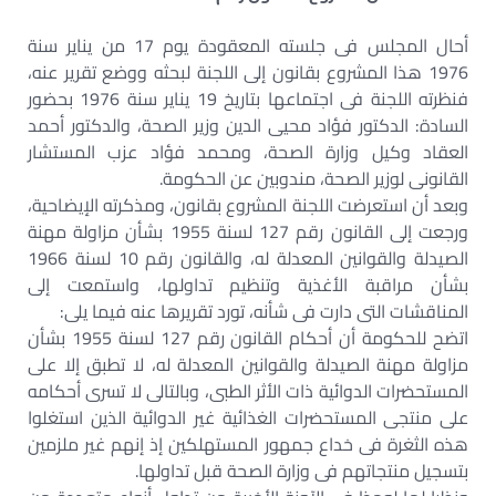
أحال المجلس فى جلسته المعقودة يوم 17 من يناير سنة
1976 هذا المشروع بقانون إلى اللجنة لبحثه ووضع تقرير عنه،
فنظرته اللجنة فى اجتماعها بتاريخ 19 يناير سنة 1976 بحضور
السادة: الدكتور فؤاد محيى الدين وزير الصحة، والدكتور أحمد
العقاد وكيل وزارة الصحة، ومحمد فؤاد عزب المستشار
القانونى لوزير الصحة، مندوبين عن الحكومة.
وبعد أن استعرضت اللجنة المشروع بقانون، ومذكرته الإيضاحية،
ورجعت إلى القانون رقم 127 لسنة 1955 بشأن مزاولة مهنة
الصيدلة والقوانين المعدلة له، والقانون رقم 10 لسنة 1966
بشأن مراقبة الأغذية وتنظيم تداولها، واستمعت إلى
المناقشات التى دارت فى شأنه، تورد تقريرها عنه فيما يلى:
اتضح للحكومة أن أحكام القانون رقم 127 لسنة 1955 بشأن
مزاولة مهنة الصيدلة والقوانين المعدلة له، لا تطبق إلا على
المستحضرات الدوائية ذات الأثر الطبى، وبالتالى لا تسرى أحكامه
على منتجى المستحضرات الغذائية غير الدوائية الذين استغلوا
هذه الثغرة فى خداع جمهور المستهلكين إذ إنهم غير ملزمين
بتسجيل منتجاتهم فى وزارة الصحة قبل تداولها.