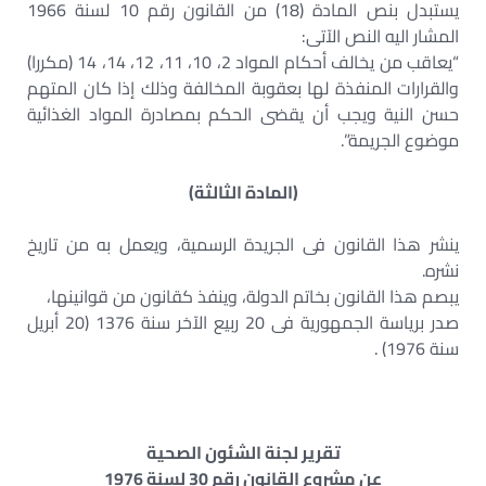
يستبدل بنص المادة (18) من القانون رقم 10 لسنة 1966
المشار اليه النص الآتى:
“يعاقب من يخالف أحكام المواد 2، 10، 11، 12، 14، 14 (مكررا)
والقرارات المنفذة لها بعقوبة المخالفة وذلك إذا كان المتهم
حسن النية ويجب أن يقضى الحكم بمصادرة المواد الغذائية
موضوع الجريمة”.
(المادة الثالثة)
ينشر هذا القانون فى الجريدة الرسمية، ويعمل به من تاريخ
نشره.
يبصم هذا القانون بخاتم الدولة، وينفذ كقانون من قوانينها،
صدر برياسة الجمهورية فى 20 ربيع الآخر سنة 1376 (20 أبريل
سنة 1976) .
تقرير لجنة الشئون الصحية
عن مشروع القانون رقم 30 لسنة 1976