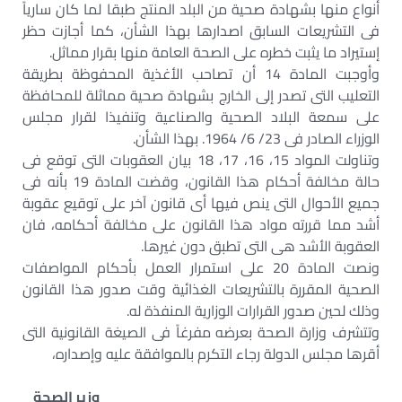
أنواع منها بشهادة صحية من البلد المنتج طبقا لما كان سارياً
فى التشريعات السابق اصدارها بهذا الشأن، كما أجازت حظر
إستيراد ما يثبت خطره على الصحة العامة منها بقرار مماثل.
وأوجبت المادة 14 أن تصاحب الأغذية المحفوظة بطريقة
التعليب التى تصدر إلى الخارج بشهادة صحية مماثلة للمحافظة
على سمعة البلاد الصحية والصناعية وتنفيذا لقرار مجلس
الوزراء الصادر فى 23/ 6/ 1964. بهذا الشأن.
وتناولت المواد 15، 16، 17، 18 بيان العقوبات التى توقع فى
حالة مخالفة أحكام هذا القانون، وقضت المادة 19 بأنه فى
جميع الأحوال التى ينص فيها أى قانون آخر على توقيع عقوبة
أشد مما قررته مواد هذا القانون على مخالفة أحكامه، فان
العقوبة الأشد هى التى تطبق دون غيرها.
ونصت المادة 20 على استمرار العمل بأحكام المواصفات
الصحية المقررة بالتشريعات الغذائية وقت صدور هذا القانون
وذلك لحين صدور القرارات الوزارية المنفذة له.
وتتشرف وزارة الصحة بعرضه مفرغاً فى الصيغة القانونية التى
أقرها مجلس الدولة رجاء التكرم بالموافقة عليه وإصداره،
وزير الصحة