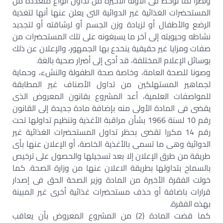
ونظرا لما لوحظ فى الآونة الأخيرة من تداول أنواع متعددة من
المستحضرات الغذائية غير الدوائية التى يعلن عنها أنها لتغذية
الرضع والأطفال أو لزيادة وزن الجسم أو لرشاقته أو لتجديد
نشاطه وحيويته إلى آخر ما يسبغونه على تلك المستحضرات من
صفات ومزايا غير حقيقية ينخدع بها الجمهور، والإعلان عن ذلك
بوسائل الإعلام المختلفة، قد أدى إلى أضرار صحية بالغة.
وصونا للصحة العامة، وخاصة صحة الطفولة والنشء، وحماية
لجماهير المستهلكين من تداول الأصناف غير المطابقة
للمواصفات العلمية، أعد المشروع بقانون المعروض الذى
يقضى فى المادة الأولى منه بإضافة مادة جديدة إلى القانون
رقم 10 لسنة 1966 بشأن مراقبة الأغذية وتنظيم تداولها تحت
رقم 14 مكررا تقضى بحظر تداول المستحضرات الغذائية غير
الدوائية وهى ما تسمى بالأغذية الخاصة، أو الإعلان عنها بأى
طريقة من طرق الإعلان إلا بعد تسجيلها والحصول على ترخيص
بالسماح بتداولها بطريقة الاعلان عنها من وزارة الصحة. كما
خولت الفقرة الأخيرة من المادة وزير الصحة الحق فى إصدار
قرارات باضافة أو حذف مستحضرات غذائية أخرى غير المبينة
بهذه الفقرة.
كما قضت المادة (2) من المشروع المعروض بأن يعاقب