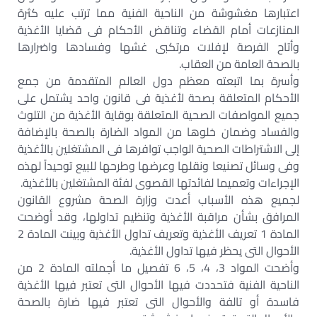
اعتبارها مغشوشة من الناحية الفنية مما ترتب عليه كثرة
المنازعات أمام القضاء وتناقض الأحكام فى قضايا الأغذية
وأتاح الفرصة لإفلات مرتكبى غشها وفسادها واضرارها
بالصحة العامة من العقاب.
وأسرة بما اتبعته معظم دول العالم المتقدمة من جمع
الأحكام المتعلقة بصحة لأغذية فى قانون واحد يشتمل على
جميع المواصفات الصحية المتعلقة بوقاية الأغذية من التلوث
والفساد وضمان خلوها من المواد الضارة بالصحة بالإضافة
إلى الاشتراطات الصحية الواجب توافرها فى المشتغلين بالأغذية
وفى وسائل تصنيعا ونقلها وعرضها وطرحها للبيع توحيداً لهذه
الإجراءات وتعميما لفائدتها القصوى لفئة المشتغلين بالأغذية.
لجميع هذه الأسباب أعدت وزارة الصحة مشروع القانون
المرافق بشأن مراقبة الأغذية وتنظيم تداولها، وقد أوضحت
المادة 1 تعريف الأغذية وتعريف تداول الأغذية وبينت المادة 2
الأحوال التى يحظر فيها تداول الأغذية.
وأضحت المواد 3، 4، 5، 6 تفصيل ما أجملته المادة 2 من
الناحية الفنية فتحددت فيها الأحوال التى تعتبر فيها الأغذية
فاسدة أو تالفة والأحوال التى تعتبر فيها ضارة بالصحة