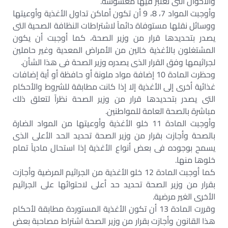
والأحوال التى تعتبر فيها مغشوشة.
وأوجبت المواد 7، 8، 9 أن تكون أماكن تداول الأغذية وأوعيتها
ووسائل نقلها مستوفاة دائماً لاشتراطات النظافة الصحية التى
يصدر بتحديدها قرار من وزير الصحة، كما أوجبت أن يكون
المشتغلون بالأغذية خالين من الأمراض المعدية وغير حاملين
لجراثيمها وفق القرار الذى يصدره وزير الصحة فى هذا الشأن.
وحظرت المادة 10 إضافة مواد ملونة أو حافظة أو أية إضافات
غذائية أخرى إلى الأغذية إلا إذا كانت مطابقة للشروط والأحكام
التى يصدر بتحديدها قرار من وزير الصحة نظراً لتعلق ذلك
مباشرة بالصحة العامة للمواطنين.
وأوجبت المادة 11 خلو الأغذية وأوعيتها من المواد الضارة
بالصحة وأجازت بقرار من وزير الصحة تحديد الحد الأعلى الذى
يسمح بوجوده فى بعض أنواع الأغذية إذا استحال مادياً تمام
خلوها منها.
كما أوجبت المادة 12 خلو الأغذية من الجراثيم المرضية وأجازت
بقرار من وزير الصحة تحديد حد أعلى لاحتوائها على الجراثيم
الأخرى الغير مرضية.
وقررت المادة 13 أن تكون الأغذية المستوردة مطابقة لأحكام
هذا القانون وأجازت بقرار من وزير الصحة اشتراط مصاحبة بعض