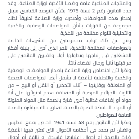
والمنتجات الصناعية عامة وضمنا الأغذية لوزارة الصناعة، وقد
حدد القانون رقم 2 لسنة 1975 بشأن التوحيد القياسى سبيل
إصدار هذه المواصفات وأصدرت وزارة الصناعة تطبيقاً لذلك
مجموعة من القرارات بشأن المواصفات الوصفية والكمية
والتحليلية لأنواع مختلفة من الأغذية.
ونتج عن ذلك تواجد مجموعتين من التشريعات الخاصة
بالمواصفات المختلفة للأغذية، الأمر الذى أدى إلى بلبلة أفكار
المشغلين فى إنتاجها وتداولها أولا والفنيين القائمين على
مراقبتها ثانياً ورجال القضاء ثالثاً.
ونظرا لأن اختصاص وزارة الصناعة باصدار المواصفات الوصفية
والكمية والتحليلية للأغذية لا يشمل أيضا المواصفات الصحية
أو المتعلقة بوقايتها – أثناء التحضير أو النقل أو البيع – من
التلوث بالجراثيم المرضية أو المتعلقة بعدم احتوائها على أية
مواد أو إضافات غذائية أخرى ضارة بالصحة مثل المواد الملوثة
أو المواد الحافظة الضارة بالصحة، لتعلق ذلك مباشرة بالصحة
العامة للمواطنين.
ونظرا لأن القانون رقم 48 لسنة 1941 الخاص بقمع التدليس
والغش لم يحدد فى أحكامه الأحوال التى تعتبر فيها الأغذية
ضارة بالصحة أو أحوال اعتبارها فاسدة أو تالفة أو أحوال