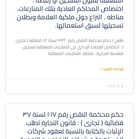
المتعلقة بقبول التسجيل أو رفضه .
اختصاص المحاكم العادية بتلك المنازعات.
مناطه . النزاع حول ملكية العلامة وبطلان
تسجيلها لسبق استعمالها.
طعن / حكم محكمة النقض رقم ٣٣٢٠ لسنة ٨٢ قضائية ( تجارى
) : اختصاص القضاء الإدارى فى المنازعات المتعلقة بتسجيل
العلامة التجارية . مناطه. المنازعات المتعلقة
قراءة المزيد »
۲۰۲۲-۰۲-۰٤
حكم محكمة النقض رقم ١٠١٧ لسنة ٣٧
قضائية ( تجارى ) : قانون التجارة تطلب
الإثبات بالكتابة بالنسبة لعقود شركات