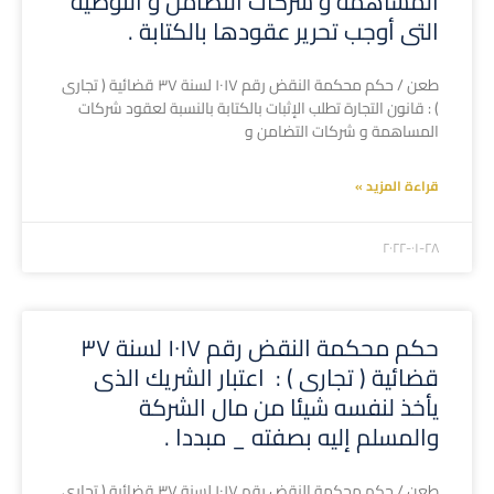
المساهمة و شركات التضامن و التوصية
التى أوجب تحرير عقودها بالكتابة .
طعن / حكم محكمة النقض رقم ١٠١٧ لسنة ٣٧ قضائية ( تجارى
) : قانون التجارة تطلب الإثبات بالكتابة بالنسبة لعقود شركات
المساهمة و شركات التضامن و
قراءة المزيد »
۲۰۲۲-۰۱-۲۸
حكم محكمة النقض رقم ١٠١٧ لسنة ٣٧
قضائية ( تجارى ) : اعتبار الشريك الذى
يأخذ لنفسه شيئا من مال الشركة
والمسلم إليه بصفته _ مبددا .
طعن / حكم محكمة النقض رقم ١٠١٧ لسنة ٣٧ قضائية ( تجارى