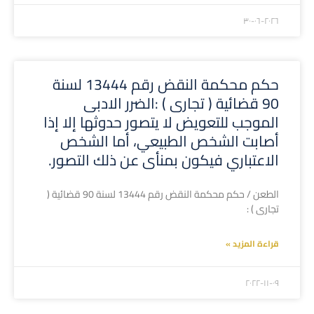
۲۰۲٦-۰٦-۳۰
حكم محكمة النقض رقم 13444 لسنة
90 قضائية ( تجارى ) :الضرر الادبى
الموجب للتعويض لا يتصور حدوثها إلا إذا
أصابت الشخص الطبيعي، أما الشخص
الاعتباري فيكون بمنأى عن ذلك التصور.
الطعن / حكم محكمة النقض رقم 13444 لسنة 90 قضائية (
تجارى ) :
قراءة المزيد »
۲۰۲۲-۱۱-۰۹