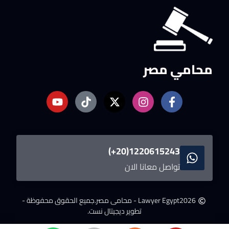
محامي مصر
1220615243(20+)
تواصل معانا الان
2026
Lawyer Egypt - محامى مصر.
جميع الحقوق محفوظة -
تطوير ديجيتال نست.