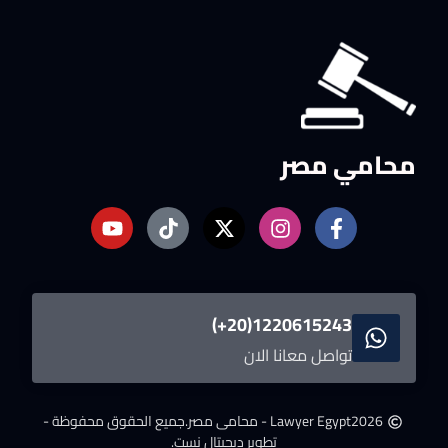
محامي مصر
1220615243(20+)
تواصل معانا الان
2026
Lawyer Egypt - محامى مصر.
جميع الحقوق محفوظة -
تطوير ديجيتال نست.