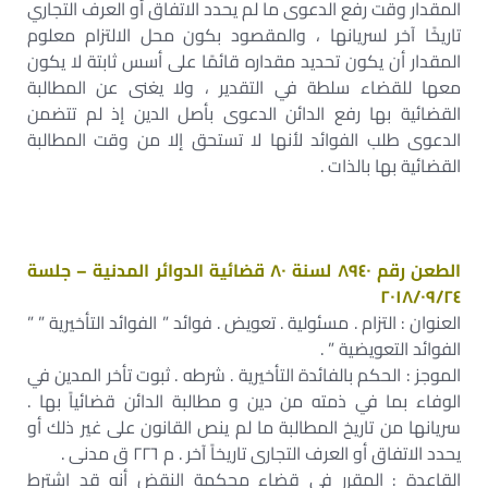
المقدار وقت رفع الدعوى ما لم يحدد الاتفاق أو العرف التجاري
تاريخًا آخر لسريانها ، والمقصود بكون محل الالتزام معلوم
المقدار أن يكون تحديد مقداره قائمًا على أسس ثابتة لا يكون
معها للقضاء سلطة في التقدير ، ولا يغنى عن المطالبة
القضائية بها رفع الدائن الدعوى بأصل الدين إذ لم تتضمن
الدعوى طلب الفوائد لأنها لا تستحق إلا من وقت المطالبة
القضائية بها بالذات .
الطعن رقم ٨٩٤٠ لسنة ٨٠ قضائية الدوائر المدنية – جلسة
٢٠١٨/٠٩/٢٤
العنوان : التزام . مسئولية . تعويض . فوائد ” الفوائد التأخيرية ” ”
الفوائد التعويضية ” .
الموجز : الحكم بالفائدة التأخيرية . شرطه . ثبوت تأخر المدين في
الوفاء بما في ذمته من دين و مطالبة الدائن قضائياً بها .
سريانها من تاريخ المطالبة ما لم ينص القانون على غير ذلك أو
يحدد الاتفاق أو العرف التجارى تاريخاً آخر . م ٢٢٦ ق مدنى .
القاعدة : المقرر في قضاء محكمة النقض أنه قد اشترط