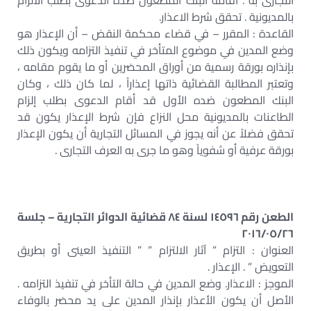
التجارى به . اقامة البنك المطعون ضده الدعوى بطلب الالزام
بالمديونية . تحقق شرط الاعذار.
القاعدة : المقرر – في قضاء محكمة النقض – أن الإعذار هو
وضع المدين في موضوع المتأخر في تنفيذ التزامه ويكون ذلك
بإنذاره بورقة رسمية من أوراق المحضرين أو ما يقوم مقامه ،
وتعتبر المطالبة القضائية ذاتها إعذاراً ، لما كان ذلك ، وكان
البنك المطعون ضده الأول قد أقام الدعوى بطلب إلزام
الطاعنات بالمديونية محل النزاع فإن شرط الإعذار يكون قد
تحقق فضلاً عن أنه يجوز في المسائل التجارية أن يكون الإعذار
بورقة عرفية أو شفوياً وهو ما جرى به العرف التجارى .
الطعن رقم ١٤٥٩٦ لسنة ٨٤ قضائية الدوائر التجارية – جلسة
٢٠١٦/٠٥/٢٦
العنوان : التزام ” آثار الالتزام ” ” التنفيذ العينى أو بطريق
التعويض ” . الإعذار .
الموجز : الاعذار. وضع المدين في حالة التأخر في تنفيذ التزامه .
الأصل أن يكون الأعذار بإنذار المدين على يد محضر بالوفاء