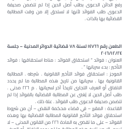
رفع الدائن الدعوى بطلب أصل الدين إذا لم تتضمن صحيفة
الدعوى طلب الفوائد لأنها لا تستحق إلا من وقت المطالبة
القضائية بها بالذات .
الطعن رقم ١٤٧٦٦ لسنة ٧٨ قضائية الدوائر المدنية – جلسة
٢٠١٦/١٢/٢٤
العنوان : فوائد ” استحقاق الفوائد : مناط استحقاقها : فوائد
التأخير : بدء سريانها ” .
الموجز : استحقاق فوائد التأخير القانونية . شرطه . المطالبة
القانونية بها . سريانها من تاريخ هذه المطالبة ما لم يحدد
الاتفاق أو العرف التجارى تاريخاً آخر لسريانها . م ٢٢٦ مدنى .
طلب أصل الدين لا يُغنى عن المطالبة القضائية بالفوائد إذا لم
تتضمن صحيفة الدعوى طلب الفوائد . علة ذلك .
القاعدة : المقرر – في قضاء محكمة النقض – أن من شروط
استحقاق فوائد التأخير القانونية المطالبة القضائية بها وهذه
الفوائد – على ما تقضى به المادة ٢٢٦ من القانون المدنى – لا