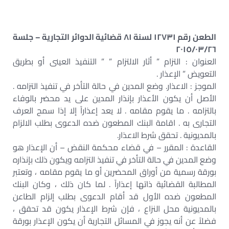
الطعن رقم ١٢٧٣١ لسنة ٨١ قضائية الدوائر التجارية – جلسة
٢٠١٥/٠٣/٢٦
العنوان : التزام ” أثار الالتزام ” ” التنفيذ العينى أو بطريق
التعويض ” الإعذار .
الموجز : الاعذار. وضع المدين في حالة التأخر في تنفيذ التزامه .
الأصل أن يكون الأعذار بإنذار المدين على يد محضر بالوفاء
بالتزامه . ما يقوم مقامه . لا يعد إعذاراً إلا إذا سمح العرف
التجارى به . اقامة البنك المطعون ضده الدعوى بطلب الالزام
بالمديونية . تحقق شرط الاعذار.
القاعدة : المقرر – في قضاء محكمة النقض – أن الإعذار هو
وضع المدين في حالة التأخر في تنفيذ التزامه ويكون ذلك بإنذاره
بورقة رسمية من أوراق المحضرين أو ما يقوم مقامه ، وتعتبر
المطالبة القضائية ذاتها إعذاراً . لما كان ذلك ، وكان البنك
المطعون ضده الأول قد أقام الدعوى بطلب إلزام الطاعن
بالمديونية محل النزاع ، فإن شرط الإعذار يكون قد تحقق ،
فضلاً عن أنه يجوز في المسائل التجارية أن يكون الإعذار بورقة