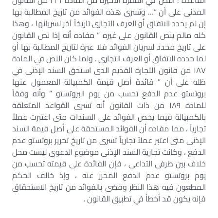
القاعدة : النص في الفقرة الأخيرة من المادة ٢٢٦ من القانون
المدنى على أن “… وتسرى هذه الفوائد من تاريخ المطالبة بها
إن لم يحدد الاتفاق أو العرف التجارى تاريخاً آخر لسريانها ، وهذا
كله مالم ينص القانون على غيره ” مفاده أنه إذا نص القانون
على تاريخ محدد لسريان الفوائد فلا عبرة لتاريخ المطالبة بها أو
لما حدده الاتفاق أو العرف التجارى . ولما كان النص في المادة
١٨٧ من قانون التجارة القديم الذى استحق السند الإذنى في
ظله على أن ” فائدة أصل قيمة الكمبيالة المعمول عنها
بروتستو عدم الدفع تحسب من يوم البروتستو ” وأنه وفقاً
للمادة ١٨٩ من ذات القانون أنه تسرى القواعد المتعلقة
بالكمبيالة فيما يخص الفوائد على السندات متى اعتبرت عملاً
تجارياً ، مما مفاده أن الفوائد المستحقة على أصل قيمة السند
الإذنى متى اعتبر عملاً تجارياً تسرى من تاريخ تحرير بروتستو عدم
الدفع ، وكانت تجارية السند الإذنى موضوع الدعوى ليست محل
خلاف بين طرفى التداعى ، فإن الفائدة على قيمته تحسب من
يوم بروتستو عدم الدفع المحرر عنه ، وإذ خالف الحكم
المطعون فيه هذا النظر وقضى بالفوائد من تاريخ الاستحقاق
فإنه يكون قد أخطأ في تطبيق القانون .