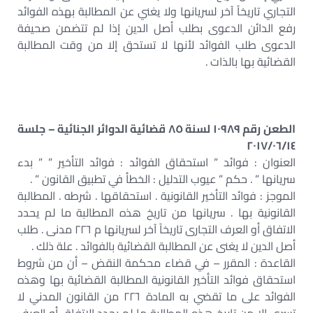
التجاري تاريخاً آخر لسريانها ولا يغني عن المطالبة بهذه الفوائد
رفع الدائن الدعوى بطلب أصل الدين إذا لم تتضمن صحيفة
الدعوى طلب الفوائد لأنها لا تستحق إلا من وقت المطالبة
القضائية بها بالذات .
الطعن رقم ١٠٩٨٩ لسنة ٨٥ قضائية الدوائر الجنائية – جلسة
٢٠١٧/٠٦/١٤
العنوان : فوائد ” استحقاق الفوائد : فوائد التأخير ” ” بدء
سريانها ” . حكم ” عيوب التدليل : الخطأ في تطبيق القانون ” .
الموجز : فوائد التأخير القانونية . استحقاقها . شرطه . المطالبة
القانونية بها . سريانها من تاريخ هذه المطالبة ما لم يحدد
الاتفاق أو العرف التجارى تاريخاً آخر لسريانها م ٢٢٦ مدنى . طلب
أصل الدين لا يغنى عن المطالبة القضائية بالفوائد . علة ذلك .
القاعدة : المقرر – في قضاء محكمة النقض – أن من شروط
استحقاق فوائد التأخير القانونية المطالبة القضائية بها وهذه
الفوائد على ما تقضي به المادة ٢٢٦ من القانون المدني لا