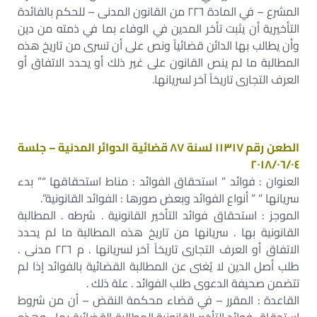
المشرع – في المادة ٢٢٦ من القانون المدنى – للحكم بالفائدة
التأخيرية أن يثبت تأخر المدين في الوفاء بما في ذمته من دين
وأن يطالب بها الدائن قضائياً ونص على أن تسرى من تاريخ هذه
المطالبة ما لم ينص القانون على غير ذلك أو يحدد الاتفاق أو
العرف التجارى تاريخاً آخر لسريانها.
الطعن رقم ١١٣١٧ لسنة ٨٧ قضائية الدوائر المدنية – جلسة
٢٠١٨/٠٦/٠٤
العنوان : فوائد ” استحقاق الفوائد : مناط استحقاقها “” بدء
سريانها ” ” أنواع الفوائد وبعض صورها : الفوائد القانونية”.
الموجز : استحقاق فوائد التأخير القانونية . شرطه . المطالبة
القانونية بها . سريانها من تاريخ هذه المطالبة ما لم يحدد
الاتفاق أو العرف التجارى تاريخاً آخر لسريانها . م ٢٢٦ مدنى .
طلب أصل الدين لا يُغنى عن المطالبة القضائية بالفوائد إذا لم
تتضمن صحيفة الدعوى طلب الفوائد . علة ذلك .
القاعدة : المقرر – في قضاء محكمة النقض – أن من شروط