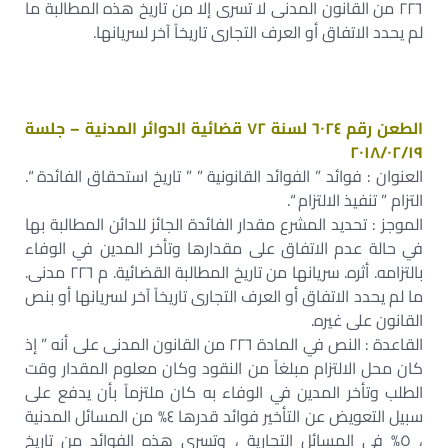
٢٢٦ من القانون المدنى لا تسرى إلا من تاريخ هذه المطالبة ما
لم يحدد الاتفاق أو العرف التجارى تاريخاً آخر لسريانها.
الطعن رقم ٦٠٢٤ لسنة ٧٢ قضائية الدوائر المدنية – جلسة
٢٠١٨/٠٢/١٩
العنوان : فوائد ” الفوائد القانونية ” ” تاريخ استحقاق الفائدة “.
التزام ” تنفيذ الالتزام “.
الموجز : تحديد المشرع مقدار الفائدة الجائز للدائن المطالبة بها
في حالة عدم الاتفاق على مقدارها وتأخر المدين في الوفاء
بالتزامه. أثره. سريانها من تاريخ المطالبة القضائية. م ٢٢٦ مدنى.
ما لم يحدد الاتفاق أو العرف التجارى تاريخاً آخر لسريانها أو بنص
القانون على غيره.
القاعدة : النص في المادة ٢٢٦ من القانون المدنى على أنه ” إذ
كان محل الالتزام مبلغاً من النقود وكان معلوم المقدار وقت
الطلب وتأخر المدين في الوفاء به كان ملتزماً بأن يدفع على
سبيل التعويض عن التأخير فوائد قدرها ٤% من المسائل المدنية
، ٥% في المسائل التجارية ، وتسرى هذه الفوائد من تاريخ