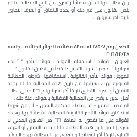
وأن يطالب بها الدائن قضائياً وتسرى من تاريخ المطالبة ما لم
ينص القانون على غير ذلك أو يحدد الاتفاق أو العرف التجارى
تاريخاً آخر لسريانها .
الطعن رقم ١٧٥٠٧ لسنة ٨٤ قضائية الدوائر الجنائية – جلسة
٢٠١٦/١٢/٢٨
العنوان : فوائد ” استحقاق الفوائد : فوائد التأخير ” ” بدء
سريانها ” . حكم ” عيوب التدليل : الخطأ في تطبيق القانون ” .
الموجز : فوائد التأخير القانونية . استحقاقها . شرطه . المطالبة
القانونية بها . سريانها من تاريخ هذه المطالبة ما لم يحدد
الاتفاق أو العرف التجارى تاريخاً آخر لسريانها م ٢٢٦ مدنى . طلب
أصل الدين لا يغنى عن المطالبة القضائية بالفوائد . علة ذلك .
القاعدة : المقرر – في قضاء محكمة النقض – أن من شروط
استحقاق فوائد التأخير القانونية المطالبة القضائية بها وهذه
الفوائد على ما تقضي به المادة ٢٢٦ من القانون المدني لا
تسري إلا من تاريخ هذه المطالبة ما لم يحدد الاتفاق أو العرف
التجاري تاريخاً آخر لسريانها ولا يغني عن المطالبة بهذه الفوائد