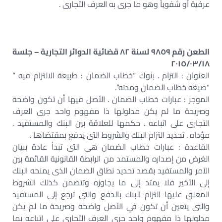
عرفية أو شفوياً وهو ما جرى به العرف التجارى .
الطعن رقم ٩٨٥٩ لسنة ٨٢ قضائية الدوائر التجارية – جلسة
٢٠١٥/٠٣/١٨
العنوان : التزام . بنوك “خطاب الضمان : طبيعة الالتزام فيه ”
“صيغة خطاب الضمان ومدته”.
الموجز : عبارات خطاب الضمان . الأصل فيها أن تكون واضحة
وصريحة ما لم يكن مدلولها ذا مفهوم واحد جرى العرف
التجارى على اتباعه . حكمها للعلاقة بين البنك والمستفيد .
مؤداه . تحديد التزام البنك والشروط التى يدفع بمقتضاها .
القاعدة : عبارات خطاب الضمان هى التى تبدأ عادة ببيان
الغرض من إصداره والمستمد من الرابطة القانونية القائمة بين
الآمر والمستفيد بقصد تحديد نطاق الضمان الذى يمنحه البنك
إلى الأخير فلا يمتد إلى ما يجاوزه وتتضمن كذلك الشروط
المعلق عليها التزام البنك بالدفع والتى ترجع إلى المستفيد
والتى يتعين أن تكون في الأصل واضحة وصريحة ما لم يكن
مدلولها ذا مفهوم واحد جرى العرف التجارى على اتباعه بما