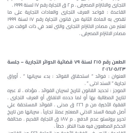
التجارى والالتزام المصرفى . م ٢ ق التجارة رقم ١٧ لسنة ١٩٩٩ .
القاعدة : قواعد العرف التجارى والعادات التجارية على ما
تقضى به المادة الثانية من قانون التجارة رقم ١٧ لسنة ١٩٩٩
تعتبر من مصادر الالتزام التجارى والتى تعد في ذات الوقت من
مصادر الالتزام المصرفى .
الطعن رقم ٢١٥ لسنة ٧٩ قضائية الدوائر التجارية – جلسة
٢٠١٦/٠٥/٢٣
العنوان : فوائد ” استحقاق الفوائد : بدء سريانها ” . أوراق
تجارية ” السند اذنى ” .
الموجز : تحديد القانون لتاريخ لسريان الفوائد . مؤداه . لا عبره
لتاريخ المطالبة بها أو لما حدده الاتفاق أو العرف التجارى .
الفقرة الأخيرة من م ٢٢٦ ق مدنى . الفوائد المستحقة علي
أصل قيمة السند الاذني المعتبر عملاً تجارياً . سريانها من تاريخ
تحرير بروتستو عدم الدفع . م ١٨٧ ق التجارة القديم . مخالفة
الحكم المطعون فيه هذا النظر . خطأ .