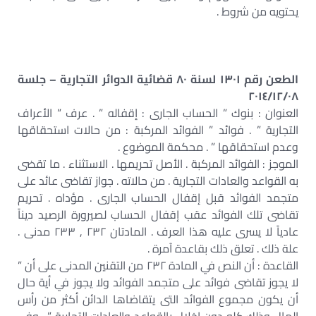
يحتويه من شروط .
الطعن رقم ١٣٠١ لسنة ٨٠ قضائية الدوائر التجارية – جلسة
٢٠١٤/١٢/٠٨
العنوان : بنوك ” الحساب الجارى : إقفاله ” . عرف ” الأعراف
التجارية ” . فوائد ” الفوائد المركبة : من حالات استحقاقها
وعدم استحقاقها ” . محكمة الموضوع .
الموجز : الفوائد المركبة . الأصل تحريمها . الاستثناء . ما تقضى
به القواعد والعادات التجارية . من حالاته . جواز تقاضى عائد على
متجمد الفوائد قبل إقفال الحساب الجارى . مؤداه . تحريم
تقاضى تلك الفوائد عقب إقفال الحساب لصيرورة الرصيد ديناً
عادياً لا يسرى عليه هذا العرف . المادتان ٢٣٢ , ٢٣٣ مدنى .
علة ذلك . تعلق ذلك بقاعدة آمرة .
القاعدة : أن النص في المادة ٢٣٢ من التقنين المدنى على أن ”
لا يجوز تقاضى فوائد على متجمد الفوائد ولا يجوز في أية حال
أن يكون مجموع الفوائد التى يتقاضاها الدائن أكثر من رأس