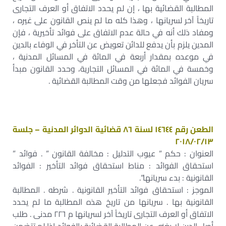
المطالبة القضائية بها ، إن لم يحدد الاتفاق أو العرف التجارى
تاريخاً آخر لسريانها ، وهذا كله ما لم ينص القانون على غيره ،
ومفاد ذلك أنه في حالة عدم الاتفاق على فوائد تأخيرية ، فإن
المدين يلزم بأن يدفع للدائن تعويض عن التأخر في الوفاء بالدين
في موعده بمقدار أربعة في المائة في المسائل المدنية ،
وخمسة في المائة في المسائل التجارية، وحدد القانون مبدأ
سريان الفوائد فجعلها من وقت المطالبة القضائية .
الطعن رقم ١٤٦٤٤ لسنة ٨٦ قضائية الدوائر المدنية – جلسة
٢٠١٨/٠٢/١٣
العنوان : حكم ” عيوب التدليل : مخالفة القانون ” . فوائد ”
استحقاق الفوائد : مناط استحقاق فوائد التأخير : الفوائد
القانونية : بدء سريانها”.
الموجز : استحقاق فوائد التأخير القانونية . شرطه . المطالبة
القانونية بها . سريانها من تاريخ هذه المطالبة ما لم يحدد
الاتفاق أو العرف التجارى تاريخاً آخر لسريانها م ٢٢٦ مدنى . طلب