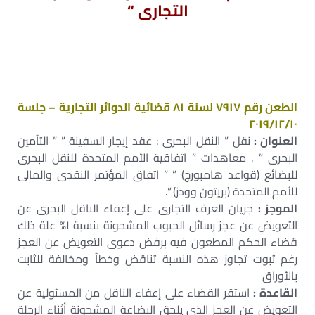
التجارى “
الطعن رقم ٧٩١٧ لسنة ٨١ قضائية الدوائر التجارية – جلسة
٢٠١٩/١٢/١٠
العنوان :
نقل ” النقل البحرى : عقد إيجار السفينة ” ” التأمين
البحرى ” . معاهدات ” اتفاقية الأمم المتحدة للنقل البحرى
للبضائع (قواعد هامبورج) ” ” اتفاق المؤتمر النقدى والمالى
للأمم المتحدة (بريتون وودز) “.
الموجز :
جريان العرف التجارى على إعفاء الناقل البحرى عن
التعويض عن عجز رسائل الحبوب المشحونة بنسبة ١% علة ذلك
قضاء الحكم المطعون فيه برفض دعوى التعويض عن العجز
رغم ثبوت تجاوز هذه النسبة تناقض وخطأ ومخالفة للثابت
بالأوراق
القاعدة :
استقر القضاء على إعفاء الناقل من المسئولية عن
التعويض عن العجز الذى يلحق البضاعة المشحونة أثناء الرحلة