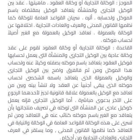
الموجز : الوكالة التجارية أو وكالة العقود . ماهيتها . عقد بين
الوكيل التجارى والمنشأة يتعاقد الوكيل بمقتضاه باسم
الموكل ولحسابه . أثره . سريان القواعد العامة للوكالة كما
نظمها القانون المدنى والعرف والعادات التجارية . اختلافها عن
الوكالة بالعمولة . تعاقد الوكيل بالعمولة مع الغير أصيلاً
لحساب موكله .
القاعدة : الوكالة التجارية أو وكالة العقود تقوم على عقد
وكالة عادية بين الوكيل التجارى والمنشأة التى يعمل لحسابها
فوكيل العقود بتعاقد باسم موكله بصفته وكيلاً عنه ولحساب
هذا الموكل ومن ثم فالفرق واضح بين الوكيل التجارى
والوكيل بالعمولة الذى يتعاقد باسمه الشخصى لحساب
موكله الذى يبقى أجنبياً عن العقد ولا تنشأ بينه وبين من
تعاقد مع الوكيل بالعمولة علاقة قانونية تجيز لأحدهما الرجوع
على الآخر بدعوى مباشرة . أما الوكيل التجارى فإنه يعمل
كوكيل عادى عن المنشأة التى توكله في تصريف منتجاتها بأن
يتعاقد مع الغير باسم موكله كنائب عنه في التعاقد ومن ثم
تسرى على هذه الوكالة القواعد العامة في الوكالة والنيابة في
التعاقد كما نظمها القانون المدنى , وما يستقر في العرف
التجارى والعادات التجارية من أحكام .