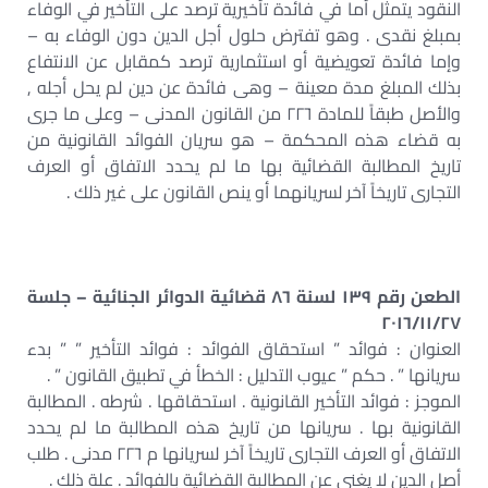
النقود يتمثل أما في فائدة تأخيرية ترصد على التأخير في الوفاء
بمبلغ نقدى . وهو تفترض حلول أجل الدين دون الوفاء به –
وإما فائدة تعويضية أو استثمارية ترصد كمقابل عن الانتفاع
بذلك المبلغ مدة معينة – وهى فائدة عن دين لم يحل أجله ,
والأصل طبقاً للمادة ٢٢٦ من القانون المدنى – وعلى ما جرى
به قضاء هذه المحكمة – هو سريان الفوائد القانونية من
تاريخ المطالبة القضائية بها ما لم يحدد الاتفاق أو العرف
التجارى تاريخاً آخر لسريانهما أو ينص القانون على غير ذلك .
الطعن رقم ١٣٩ لسنة ٨٦ قضائية الدوائر الجنائية – جلسة
٢٠١٦/١١/٢٧
العنوان : فوائد ” استحقاق الفوائد : فوائد التأخير ” ” بدء
سريانها ” . حكم ” عيوب التدليل : الخطأ في تطبيق القانون ” .
الموجز : فوائد التأخير القانونية . استحقاقها . شرطه . المطالبة
القانونية بها . سريانها من تاريخ هذه المطالبة ما لم يحدد
الاتفاق أو العرف التجارى تاريخاً آخر لسريانها م ٢٢٦ مدنى . طلب
أصل الدين لا يغنى عن المطالبة القضائية بالفوائد . علة ذلك .