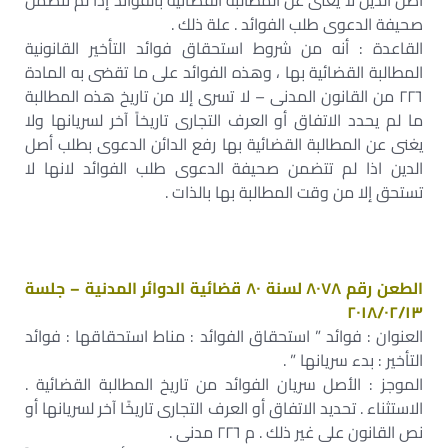
أصل الدين لا يغنى عن المطالبة القضائية بالفوائد إذا لم تتضمن
صحيفة الدعوى طلب الفوائد . علة ذلك .
القاعدة : أنه من شروط استحقاق فوائد التأخير القانونية
المطالبة القضائية بها ، وهذه الفوائد على ما تقضى به المادة
٢٢٦ من القانون المدنى – لا تسرى إلا من تاريخ هذه المطالبة
ما لم يحدد الاتفاق أو العرف التجارى تاريخاً آخر لسريانها ولا
يغنى عن المطالبة القضائية بها رفع الدائن الدعوى بطلب أصل
الدين اذا لم تتضمن صحيفة الدعوى طلب الفوائد لانها لا
تستحق إلا من وقت المطالبة بها بالذات .
الطعن رقم ٨٠٧٨ لسنة ٨٠ قضائية الدوائر المدنية – جلسة
٢٠١٨/٠٢/١٣
العنوان : فوائد ” استحقاق الفوائد : مناط استحقاقها : فوائد
التأخير : بدء سريانها ” .
الموجز : الأصل سريان الفوائد من تاريخ المطالبة القضائية .
الاستثناء . تحديد الاتفاق أو العرف التجارى تاريخًا آخر لسريانها أو
نص القانون على غير ذلك . م ٢٢٦ مدنى .