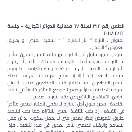
الطعن رقم ٣١٢ لسنة ٦٧ قضائية الدوائر التجارية – جلسة
٢٠١١/٠٢/٢٢
العنوان : التزام ” أثار الالتزام ” ” التنفيذ العينى أو بطريق
التعويض ” الإعذار .
الموجز : مجرد حلول أجل الالتزام غير كاف لاعتبار المدين متأخراً
في التزامه . وجوب أعذاره بالوفاء . علة ذلك . الأصل أن يكون
الأعذار بإنذار المدين على يد محضر بالوفاء بالتزامه . ما يقوم
مقامه . لا يعد إعذاراً إلا إذا سمح العرف التجارى به . قضاء
الحكم المطعون فيه باعتبار كتاب المطعون ضدها الأولى
الموجه للطاعنة إعذاراً بوضعها موضع المتأخر قانوناً في تنفيذ
التزامها التعاقدى الناشئ عن عقد التوريد . صحيح .
القاعدة : مجرد حلول أجل الالتزام لا يكفى لاعتبار المدين متأخراً
في تنفيذه , إذ يجب للتنفيذ العينى للالتزام كما يجب للتنفيذ
بطريق التعويض إعذار المدين حتى لا يحمل سكوت الدائن محل
التسامح والرضاء الضمنى بتأخر المدين في هذا التنفيذ , فإذا