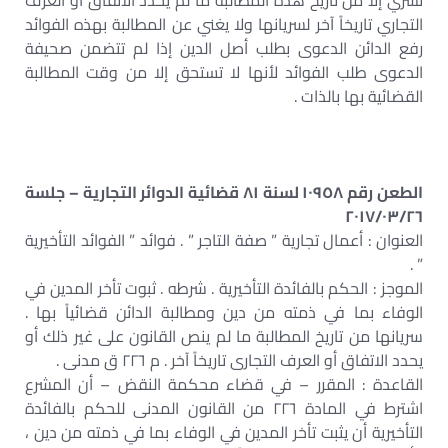
تسري إلا من تاريخ هذه المطالبة ما لم يحدد الاتفاق أو العرف
التجاري تاريخاً آخر لسريانها ولا يغني عن المطالبة بهذه الفوائد
رفع الدائن الدعوى بطلب أصل الدين إذا لم تتضمن صحيفة
الدعوى طلب الفوائد لأنها لا تستحق إلا من وقت المطالبة
القضائية بها بالذات .
الطعن رقم ١٠٩٥٨ لسنة ٨١ قضائية الدوائر التجارية – جلسة
٢٠١٧/٠٣/٢٦
العنوان : أعمال تجارية ” صفة التاجر ” . فوائد ” الفوائد التأخيرية
” .
الموجز : الحكم بالفائدة التأخيرية . شرطه . ثبوت تأخر المدين في
الوفاء بما في ذمته من دين ومطالبة الدائن قضائياً بها .
سريانها من تاريخ المطالبة ما لم ينص القانون على غير ذلك أو
يحدد الاتفاق أو العرف التجارى تاريخاً آخر . م ٢٢٦ ق مدنى .
القاعدة : المقرر – في قضاء محكمة النقض – أن المشرع
اشترط في المادة ٢٢٦ من القانون المدنى للحكم بالفائدة
التأخيرية أن يثبت تأخر المدين في الوفاء بما في ذمته من دين ،