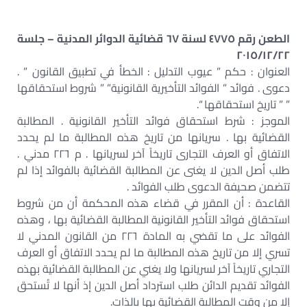
الطعن رقم ٤٧٧٥ لسنة ٦٧ قضائية الدوائر المدنية – جلسة
٢٠١٥/١٢/٢٢
العنوان : حكم ” عيوب التدليل : الخطأ في تطبيق القانون ” .
دعوى . فوائد ” الفوائد التأخيرية القانونية” ” شروط استحقاقها
” ” تاريخ استحقاقها “.
الموجز : شرط استحقاق فوائد التأخير القانونية . المطالبة
القضائية بها . سريانها من تاريخ هذه المطالبة ما لم يحدد
الاتفاق أو العرف التجارى تاريخاً آخر لسريانها . م ٢٢٦ مدني .
طلب أصل الدين لا يغنى عن المطالبة القضائية بالفوائد إذا لم
تتضمن صحيفة الدعوى طلب الفوائد .
القاعدة : أن المقرر في قضاء هذه المحكمة أن من شروط
استحقاق فوائد التأخير القانونية المطالبة القضائية بها ، وهذه
الفوائد على ما تقضي به المادة ٢٢٦ من القانون المدني لا
تسري إلا من تاريخ هذه المطالبة ما لم يحدد الاتفاق أو العرف
التجاري تاريخاً آخر لسريانها ولا يغني عن المطالبة القضائية بهذه
الفوائد تقديم الدائن طلب استرداد أصل الدين إذ أنها لا تُستحق
إلا من وقت المطالبة القضائية بها بالذات.