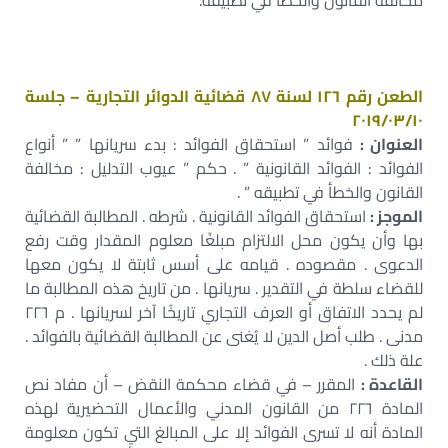
مخالفة القانون والخطأ في تطبيقه.
الطعن رقم ١٢٦ لسنة ٨٧ قضائية الدوائر التجارية – جلسة
٢٠١٩/٠٣/١٠
العنوان :
فوائد ” استحقاق الفوائد : بدء سريانها ” ” أنواع
الفوائد : الفوائد القانونية ” . حكم ” عيوب التدليل : مخالفة
القانون والخطأ في تطبيقه ” .
الموجز :
استحقاق الفوائد القانونية . شرطه . المطالبة القضائية
بها وأن يكون محل الالتزام مبلغًا معلوم المقدار وقت رفع
الدعوى . مقصوده . قيامه على أسس ثابتة لا يكون معها
للقضاء سلطة في التقدير . سريانها . من تاريخ هذه المطالبة ما
لم يحدد الاتفاق أو العرف التجاري تاريخًا آخر لسريانها . م ٢٢٦
مدنى . طلب أصل الدين لا يُغنى عن المطالبة القضائية بالفوائد .
علة ذلك .
القاعدة :
المقرر – في قضاء محكمة النقض – أن مفاد نص
المادة ٢٢٦ من القانون المدني والأعمال التحضيرية لهذه
المادة أنه لا تسرى الفوائد إلا على المبالغ التي تكون معلومة