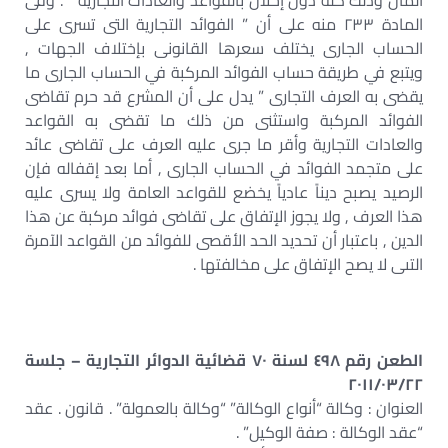
المال وذلك كله دون إخلال بالقواعد والعادات التجارية ” . وفى
المادة ٢٣٣ منه على أن ” الفوائد التجارية التى تسرى على
الحساب الجارى يختلف سعرها القانونى بإختلاف الجهات ,
ويتبع في طريقة حساب الفوائد المركبة في الحساب الجارى ما
يقضى به العرف التجارى ” يدل على أن المشرع قد حرم تقاضى
الفوائد المركبة واستثنى من ذلك ما تقضى به القواعد
والعادات التجارية وأقر ما جرى عليه العرف على تقاضى عائد
على متجمد الفوائد في الحساب الجارى , أما بعد إقفاله فإن
الرصيد يصبح ديناً عادياً يخضع للقواعد العامة ولا يسرى عليه
هذا العرف , ولا يجوز الإتفاق على تقاضى فوائد مركبة عن هذا
الدين , باعتبار أن تحديد الحد الأقصى للفوائد من القواعد الآمرة
التىى لا يصح الإتفاق على مخالفتها .
الطعن رقم ٤٩٨ لسنة ٧٠ قضائية الدوائر التجارية – جلسة
٢٠١١/٠٣/٢٢
العنوان : وكالة “أنواع الوكالة” “وكالة بالعمولة” . قانون . عقد
“عقد الوكالة : صفة الوكيل” .