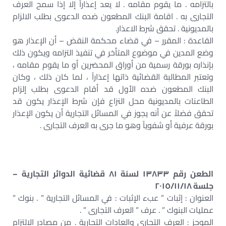
بالتزامه . ما يقوم مقامه . لا يعد إعذاراً إلا إذا سمح العرف
التجارى به . اقامة البنك المطعون ضده الدعوى بطلب الالزام
بالمديونية . تحقق شرط الاعذار.
القاعدة : المقرر – في قضاء محكمة النقض – أن الإعذار هو
وضع المدين في موضوع المتأخر في تنفيذ التزامه ويكون ذلك
بإنذاره بورقة رسمية من أوراق المحضرين أو ما يقوم مقامه ،
وتعتبر المطالبة القضائية ذاتها إعذاراً ، لما كان ذلك ، وكان
البنك المطعون ضده الأول قد أقام الدعوى بطلب إلزام
الطاعنات بالمديونية محل النزاع فإن شرط الإعذار يكون قد
تحقق فضلاً عن أنه يجوز في المسائل التجارية أن يكون الإعذار
بورقة عرفية أو شفوياً وهو ما جرى به العرف التجارى .
الطعن رقم ١٣٨٣٣ لسنة ٨١ قضائية الدوائر التجارية –
جلسة ٢٠١٥/١١/١٨
العنوان : إثبات ” عبء الإثبات : في المسائل التجارية ” . بنوك ”
عمليات البنوك ” . عرف ” العرف التجارى ” .
الموجز : العرف التجارى والعادات التجارية . من مصادر الالتزام