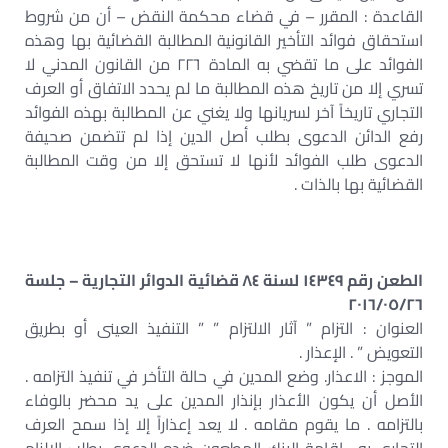
القاعدة : المقرر – في قضاء محكمة النقض – أن من شروط
استحقاق فوائد التأخير القانونية المطالبة القضائية بها وهذه
الفوائد على ما تقضي به المادة ٢٢٦ من القانون المدني لا
تسري إلا من تاريخ هذه المطالبة ما لم يحدد الاتفاق أو العرف
التجاري تاريخاً آخر لسريانها ولا يغني عن المطالبة بهذه الفوائد
رفع الدائن الدعوى بطلب أصل الدين إذا لم تتضمن صحيفة
الدعوى طلب الفوائد لأنها لا تستحق إلا من وقت المطالبة
القضائية بها بالذات .
الطعن رقم ١٤٣٤٩ لسنة ٨٤ قضائية الدوائر التجارية – جلسة
٢٠١٦/٠٥/٢٦
العنوان : التزام ” آثار الالتزام ” ” التنفيذ العينى أو بطريق
التعويض ” . الإعذار .
الموجز : الاعذار. وضع المدين في حالة التأخر في تنفيذ التزامه .
الأصل أن يكون الأعذار بإنذار المدين على يد محضر بالوفاء
بالتزامه . ما يقوم مقامه . لا يعد إعذاراً إلا إذا سمح العرف