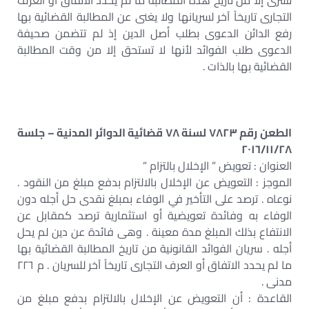
تسرى إلا من تاريخ هذه المطالبة ما لم يحدد الاتفاق أو العرف
التجارى تاريخاً آخر لسريانها ولا يغنى عن المطالبة القضائية بها
رفع الدائن الدعوى بطلب أصل الدين إذ لم تتضمن صحيفة
الدعوى طلب الفوائد لأنها لا تستحق إلا من وقت المطالبة
القضائية بها بالذات .
الطعن رقم ٧٨٢٣ لسنة ٧٨ قضائية الدوائر المدنية – جلسة
٢٠١٦/١١/٢٨
العنوان : تعويض ” الإخلال بالتزام ”
الموجز : التعويض عن الإخلال بالالتزام بدفع مبلغ من النقود .
نوعاه . ترصد على التأخير في الوفاء بمبلغ نقدى حل أجله دون
الوفاء به وفائدة تعويضية أو استثمارية ترصد كمقابل عن
الانتفاع بذلك المبلغ مدة معينة . وهى فائدة عن دين لم يحل
أجله . سريان الفوائد القانونية من تاريخ المطالبة القضائية بها
ما لم يحدد الاتفاق أو العرف التجارى تاريخاً آخر للسريان . م ٢٢٦
مدنى .
القاعدة : أن التعويض عن الإخلال بالالتزام بدفع مبلغ من