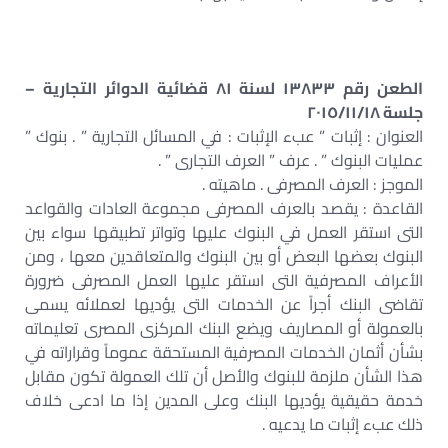
الطعن رقم ١٣٨٣٣ لسنة ٨١ قضائية الدوائر التجارية –
جلسة ٢٠١٥/١١/١٨
العنوان : إثبات ” عبء الإثبات : في المسائل التجارية ” . بنوك ”
عمليات البنوك ” . عرف ” العرف التجارى ” .
الموجز : العرف المصرفى . ماهيته .
القاعدة : يقصد بالعرف المصرفى مجموعة العادات والقواعد
التى استقر العمل في البنوك عليها وتواتر تطبيقها سواء بين
البنوك بعضها البعض أو بين البنوك والمتعاقدين معها ، ومن
الأعراف المصرفية التى استقر عليها العمل المصرفى ضرورة
تقاضى البنك أجراً عن الخدمات التى يؤديها لعملائه يسمى
بالعمولة أو المصاريف ويضع البنك المركزى المصرى تعليماته
بشأن أثمان الخدمات المصرفية المستحقة عموماً وقراراته في
هذا الشأن ملزمة للبنوك والأصل أن تلك العمولة تكون مقابل
خدمة حقيقية يؤديها البنك وعلى المدين إذا ما ادعى خلاف
ذلك عبء إثبات ما يدعيه .