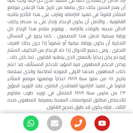
أراد الدائن أن يستأدى حقه في التنفيذ الذى حل أجله وجب عليه
أن يعذر المدين بذلك حتى يضعه من تاريخ هذا الإعلان موضع
المتأخر قانوناً في تنفيذ التزاماته وتترتب على هذا التأخير نتائجه
القانونية , والأصل أن يكون الإعذار بإنذار على يد محضر يكلف
الدائن مدينه بالوفاء بالتزامه , ويقوم مقام هذا الإنذار كل
ورقة رسمية تحمل هذا المضمون , كما يجوز في المسائل
التجارية أن يكون بورقة عرفية أو شفوياً إذا جرى بذلك العرف
التجارى , وفى جميع الأحوال إذا خلا الإعذار من التكليف المشار
إليه لم يكن إعذاراً بالمعنى الذى يتطلبه القانون . لما كان ذلك ,
وكان الحكم المطعون فيه المؤيد للحكم المستأنف قد اعتبر
كتاب المطعون ضدها الأولى الموجه للطاعنة والذى تسلمته
بتاريخ ١٥ من مايو سنة ١٩٨٩ اعذاراً بوضعها موضع المتأخر
قانوناً في تنفيذ التزامها التعاقدى الناشئ عقد التوريد المؤرخ
٢٣ من مارس سنة ١٩٨٩ المتمثل في توريد طوب مقاوم
للأحماض مطابق للمواصفات المعدة بمعرفة المطعون ضده
الثالث , فإنه يكون قد طبق صحيح القانون .