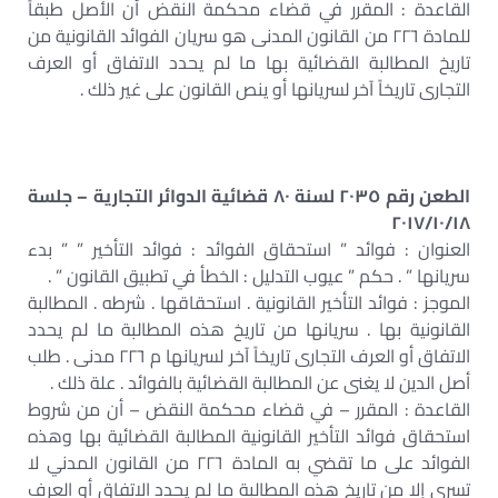
القاعدة : المقرر في قضاء محكمة النقض أن الأصل طبقاً
للمادة ٢٢٦ من القانون المدنى هو سريان الفوائد القانونية من
تاريخ المطالبة القضائية بها ما لم يحدد الاتفاق أو العرف
التجارى تاريخاً آخر لسريانها أو ينص القانون على غير ذلك .
الطعن رقم ٢٠٣٥ لسنة ٨٠ قضائية الدوائر التجارية – جلسة
٢٠١٧/١٠/١٨
العنوان : فوائد ” استحقاق الفوائد : فوائد التأخير ” ” بدء
سريانها ” . حكم ” عيوب التدليل : الخطأ في تطبيق القانون ” .
الموجز : فوائد التأخير القانونية . استحقاقها . شرطه . المطالبة
القانونية بها . سريانها من تاريخ هذه المطالبة ما لم يحدد
الاتفاق أو العرف التجارى تاريخاً آخر لسريانها م ٢٢٦ مدنى . طلب
أصل الدين لا يغنى عن المطالبة القضائية بالفوائد . علة ذلك .
القاعدة : المقرر – في قضاء محكمة النقض – أن من شروط
استحقاق فوائد التأخير القانونية المطالبة القضائية بها وهذه
الفوائد على ما تقضي به المادة ٢٢٦ من القانون المدني لا
تسري إلا من تاريخ هذه المطالبة ما لم يحدد الاتفاق أو العرف